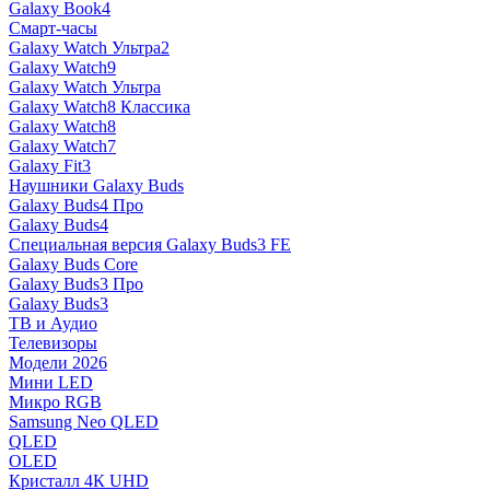
Galaxy Book4
Смарт-часы
Galaxy Watch Ультра2
Galaxy Watch9
Galaxy Watch Ультра
Galaxy Watch8 Классика
Galaxy Watch8
Galaxy Watch7
Galaxy Fit3
Наушники Galaxy Buds
Galaxy Buds4 Про
Galaxy Buds4
Специальная версия Galaxy Buds3 FE
Galaxy Buds Core
Galaxy Buds3 Про
Galaxy Buds3
ТВ и Аудио
Телевизоры
Модели 2026
Мини LED
Микро RGB
Samsung Neo QLED
QLED
OLED
Кристалл 4К UHD