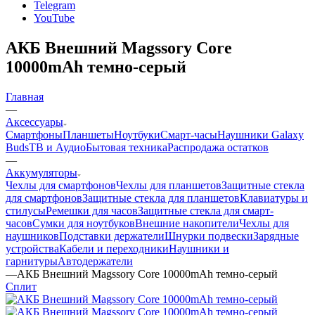
Telegram
YouTube
АКБ Внешний Magssory Core
10000mAh темно-серый
Главная
—
Аксессуары
Смартфоны
Планшеты
Ноутбуки
Смарт-часы
Наушники Galaxy
Buds
ТВ и Аудио
Бытовая техника
Распродажа остатков
—
Аккумуляторы
Чехлы для смартфонов
Чехлы для планшетов
Защитные стекла
для смартфонов
Защитные стекла для планшетов
Клавиатуры и
стилусы
Ремешки для часов
Защитные стекла для смарт-
часов
Сумки для ноутбуков
Внешние накопители
Чехлы для
наушников
Подставки держатели
Шнурки подвески
Зарядные
устройства
Кабели и переходники
Наушники и
гарнитуры
Автодержатели
—
АКБ Внешний Magssory Core 10000mAh темно-серый
Сплит