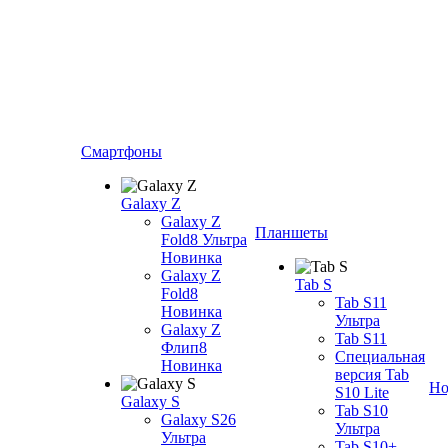
Смартфоны
Galaxy Z
Galaxy Z
Планшеты
Fold8 Ультра
Новинка
Galaxy Z
Tab S
Fold8
Tab S11
Новинка
Ультра
Galaxy Z
Tab S11
Флип8
Специальная
Новинка
версия Tab
Но
S10 Lite
Galaxy S
Tab S10
Galaxy S26
Ультра
Ультра
Tab S10+