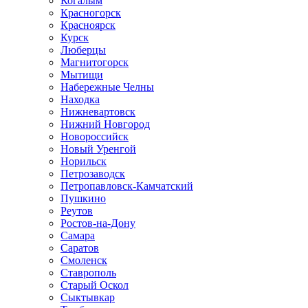
Когалым
Красногорск
Красноярск
Курск
Люберцы
Магнитогорск
Мытищи
Набережные Челны
Находка
Нижневартовск
Нижний Новгород
Новороссийск
Новый Уренгой
Норильск
Петрозаводск
Петропавловск-Камчатский
Пушкино
Реутов
Ростов-на-Дону
Самара
Саратов
Смоленск
Ставрополь
Старый Оскол
Сыктывкар