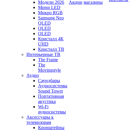
Модели 2026
Акции
магазины
Мини LED
Микро RGB
Samsung Neo
QLED
QLED
OLED
Кристалл 4К
UHD
Кристалл ТВ
Интерьерные ТВ
The Frame
The
Movingstyle
Аудио
Саундбары
Аудиосистемы
Sound Tower
Портативная
акустика
Wi-Fi
аудиосистемы
Аксессуары к
телевизорам
Кронштейны