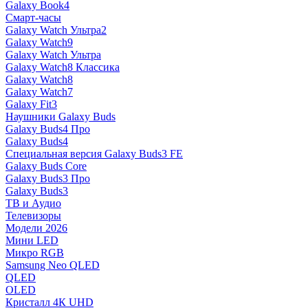
Galaxy Book4
Смарт-часы
Galaxy Watch Ультра2
Galaxy Watch9
Galaxy Watch Ультра
Galaxy Watch8 Классика
Galaxy Watch8
Galaxy Watch7
Galaxy Fit3
Наушники Galaxy Buds
Galaxy Buds4 Про
Galaxy Buds4
Специальная версия Galaxy Buds3 FE
Galaxy Buds Core
Galaxy Buds3 Про
Galaxy Buds3
ТВ и Аудио
Телевизоры
Модели 2026
Мини LED
Микро RGB
Samsung Neo QLED
QLED
OLED
Кристалл 4К UHD