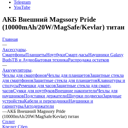
Telegram
YouTube
АКБ Внешний Magssory Pride
(10000mAh/20W/MagSafe/Kevlar) титан
Главная
—
Аксессуары
Смартфоны
Планшеты
Ноутбуки
Смарт-часы
Наушники Galaxy
Buds
ТВ и Аудио
Бытовая техника
Распродажа остатков
—
Аккумуляторы
Чехлы для смартфонов
Чехлы для планшетов
Защитные стекла
для смартфонов
Защитные стекла для планшетов
Клавиатуры и
стилусы
Ремешки для часов
Защитные стекла для смарт-
часов
Сумки для ноутбуков
Внешние накопители
Чехлы для
наушников
Подставки держатели
Шнурки подвески
Зарядные
устройства
Кабели и переходники
Наушники и
гарнитуры
Автодержатели
—
АКБ Внешний Magssory Pride
(10000mAh/20W/MagSafe/Kevlar) титан
Сплит
Кредит Сбер