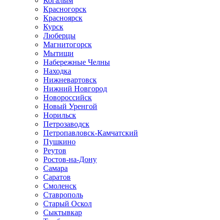
Когалым
Красногорск
Красноярск
Курск
Люберцы
Магнитогорск
Мытищи
Набережные Челны
Находка
Нижневартовск
Нижний Новгород
Новороссийск
Новый Уренгой
Норильск
Петрозаводск
Петропавловск-Камчатский
Пушкино
Реутов
Ростов-на-Дону
Самара
Саратов
Смоленск
Ставрополь
Старый Оскол
Сыктывкар