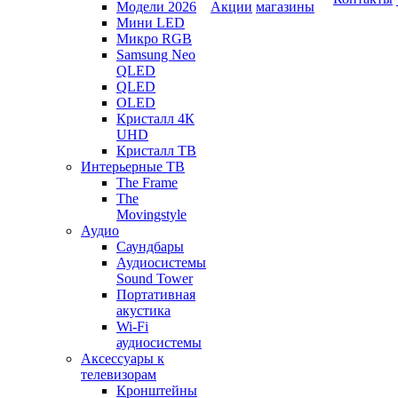
Модели 2026
Акции
магазины
Мини LED
Микро RGB
Samsung Neo
QLED
QLED
OLED
Кристалл 4К
UHD
Кристалл ТВ
Интерьерные ТВ
The Frame
The
Movingstyle
Аудио
Саундбары
Аудиосистемы
Sound Tower
Портативная
акустика
Wi-Fi
аудиосистемы
Аксессуары к
телевизорам
Кронштейны