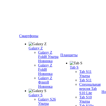
Смартфоны
Galaxy Z
Galaxy Z
Планшеты
Fold8 Ультра
Новинка
Galaxy Z
Tab S
Fold8
Tab S11
Новинка
Ультра
Galaxy Z
Tab S11
Флип8
Специальная
Новинка
версия Tab
Но
S10 Lite
Galaxy S
Tab S10
Galaxy S26
Ультра
Ультра
Tab S10+