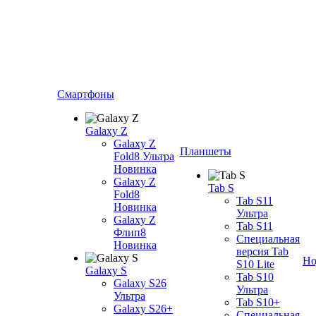
Смартфоны
Galaxy Z
Galaxy Z
Планшеты
Fold8 Ультра
Новинка
Galaxy Z
Tab S
Fold8
Tab S11
Новинка
Ультра
Galaxy Z
Tab S11
Флип8
Специальная
Новинка
версия Tab
Но
S10 Lite
Galaxy S
Tab S10
Galaxy S26
Ультра
Ультра
Tab S10+
Galaxy S26+
Специальная