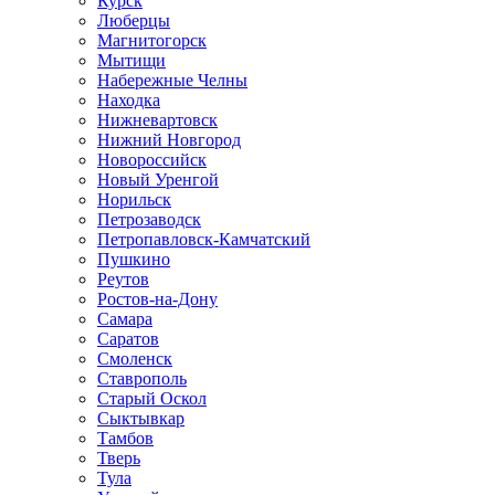
Курск
Люберцы
Магнитогорск
Мытищи
Набережные Челны
Находка
Нижневартовск
Нижний Новгород
Новороссийск
Новый Уренгой
Норильск
Петрозаводск
Петропавловск-Камчатский
Пушкино
Реутов
Ростов-на-Дону
Самара
Саратов
Смоленск
Ставрополь
Старый Оскол
Сыктывкар
Тамбов
Тверь
Тула