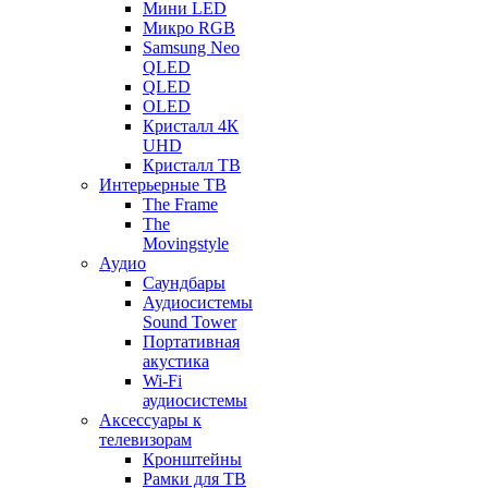
Мини LED
Микро RGB
Samsung Neo
QLED
QLED
OLED
Кристалл 4К
UHD
Кристалл ТВ
Интерьерные ТВ
The Frame
The
Movingstyle
Аудио
Саундбары
Аудиосистемы
Sound Tower
Портативная
акустика
Wi-Fi
аудиосистемы
Аксессуары к
телевизорам
Кронштейны
Рамки для ТВ