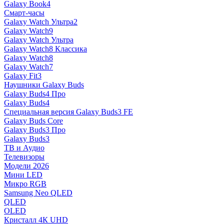
Galaxy Book4
Смарт-часы
Galaxy Watch Ультра2
Galaxy Watch9
Galaxy Watch Ультра
Galaxy Watch8 Классика
Galaxy Watch8
Galaxy Watch7
Galaxy Fit3
Наушники Galaxy Buds
Galaxy Buds4 Про
Galaxy Buds4
Специальная версия Galaxy Buds3 FE
Galaxy Buds Core
Galaxy Buds3 Про
Galaxy Buds3
ТВ и Аудио
Телевизоры
Модели 2026
Мини LED
Микро RGB
Samsung Neo QLED
QLED
OLED
Кристалл 4К UHD