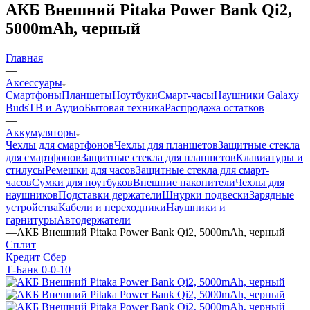
АКБ Внешний Pitaka Power Bank Qi2,
5000mAh, черный
Главная
—
Аксессуары
Смартфоны
Планшеты
Ноутбуки
Смарт-часы
Наушники Galaxy
Buds
ТВ и Аудио
Бытовая техника
Распродажа остатков
—
Аккумуляторы
Чехлы для смартфонов
Чехлы для планшетов
Защитные стекла
для смартфонов
Защитные стекла для планшетов
Клавиатуры и
стилусы
Ремешки для часов
Защитные стекла для смарт-
часов
Сумки для ноутбуков
Внешние накопители
Чехлы для
наушников
Подставки держатели
Шнурки подвески
Зарядные
устройства
Кабели и переходники
Наушники и
гарнитуры
Автодержатели
—
АКБ Внешний Pitaka Power Bank Qi2, 5000mAh, черный
Сплит
Кредит Сбер
Т-Банк 0-0-10