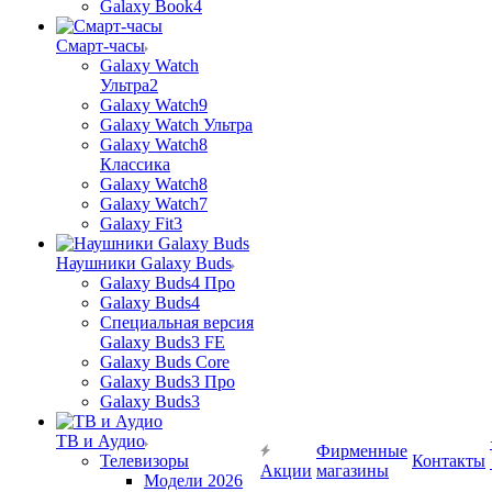
Galaxy Book4
Смарт-часы
Galaxy Watch
Ультра2
Galaxy Watch9
Galaxy Watch Ультра
Galaxy Watch8
Классика
Galaxy Watch8
Galaxy Watch7
Galaxy Fit3
Наушники Galaxy Buds
Galaxy Buds4 Про
Galaxy Buds4
Специальная версия
Galaxy Buds3 FE
Galaxy Buds Core
Galaxy Buds3 Про
Galaxy Buds3
ТВ и Аудио
Фирменные
Телевизоры
Контакты
Акции
магазины
Модели 2026