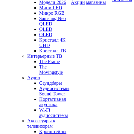
Модели 2026
Акции
магазины
Мини LED
Микро RGB
Samsung Neo
QLED
QLED
OLED
Кристалл 4К
UHD
Кристалл ТВ
Интерьерные ТВ
The Frame
The
Movingstyle
Аудио
Саундбары
Аудиосистемы
Sound Tower
Портативная
акустика
Wi-Fi
аудиосистемы
Аксессуары к
телевизорам
Кронштейны