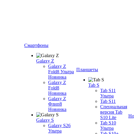
Смартфоны
Galaxy Z
Galaxy Z
Планшеты
Fold8 Ультра
Новинка
Galaxy Z
Tab S
Fold8
Tab S11
Новинка
Ультра
Galaxy Z
Tab S11
Флип8
Специальная
Новинка
версия Tab
Но
S10 Lite
Galaxy S
Tab S10
Galaxy S26
Ультра
Ультра
Tab S10+