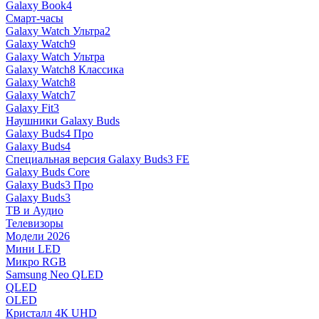
Galaxy Book4
Смарт-часы
Galaxy Watch Ультра2
Galaxy Watch9
Galaxy Watch Ультра
Galaxy Watch8 Классика
Galaxy Watch8
Galaxy Watch7
Galaxy Fit3
Наушники Galaxy Buds
Galaxy Buds4 Про
Galaxy Buds4
Специальная версия Galaxy Buds3 FE
Galaxy Buds Core
Galaxy Buds3 Про
Galaxy Buds3
ТВ и Аудио
Телевизоры
Модели 2026
Мини LED
Микро RGB
Samsung Neo QLED
QLED
OLED
Кристалл 4К UHD