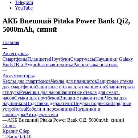
Telegram
YouTube
АКБ Внешний Pitaka Power Bank Qi2,
5000mAh, синий
Главная
—
Аксессуары
Смартфоны
Планшеты
Ноутбуки
Смарт-часы
Наушники Galaxy
Buds
ТВ и Аудио
Бытовая техника
Распродажа остатков
—
Аккумуляторы
Чехлы для смартфонов
Чехлы для планшетов
Защитные стекла
для смартфонов
Защитные стекла для планшетов
Клавиатуры и
стилусы
Ремешки для часов
Защитные стекла для смарт-
часов
Сумки для ноутбуков
Внешние накопители
Чехлы для
наушников
Подставки держатели
Шнурки подвески
Зарядные
устройства
Кабели и переходники
Наушники и
гарнитуры
Автодержатели
—
АКБ Внешний Pitaka Power Bank Qi2, 5000mAh, синий
Сплит
Кредит Сбер
Т-Банк 0-0-10