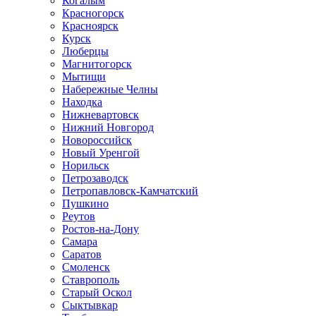
Когалым
Красногорск
Красноярск
Курск
Люберцы
Магнитогорск
Мытищи
Набережные Челны
Находка
Нижневартовск
Нижний Новгород
Новороссийск
Новый Уренгой
Норильск
Петрозаводск
Петропавловск-Камчатский
Пушкино
Реутов
Ростов-на-Дону
Самара
Саратов
Смоленск
Ставрополь
Старый Оскол
Сыктывкар