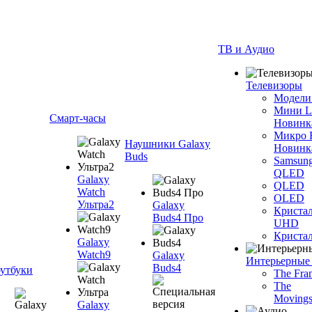
ТВ и Аудио
Телевизоры
Модели
Мини 
Смарт-часы
Новинк
Микро
Наушники Galaxy
Новинк
Buds
Samsun
QLED
Galaxy
QLED
Watch
OLED
Ультра2
Galaxy
Криста
Buds4 Про
UHD
Криста
Galaxy
Watch9
Galaxy
Интерьерные
Buds4
утбуки
The Fra
The
Movings
Galaxy