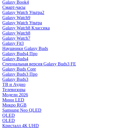
Galaxy Book4
Смарт-часы
Galaxy Watch Ультра2
Galaxy Watch9
Galaxy Watch Ультра
Galaxy Watch8 Классика
Galaxy Watch8
Galaxy Watch7
Galaxy Fit3
Наушники Galaxy Buds
Galaxy Buds4 Про
Galaxy Buds4
Специальная версия Galaxy Buds3 FE
Galaxy Buds Core
Galaxy Buds3 Про
Galaxy Buds3
ТВ и Аудио
Телевизоры
Модели 2026
Мини LED
Микро RGB
Samsung Neo QLED
QLED
OLED
Кристалл 4К UHD