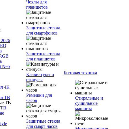
Чехлы для
планшетов
Защитные стекла
для смартфонов
 2026
LED
а
Защитные стекла
 RGB
для планшетов
а
g Neo
Бытовая техника
Клавиатуры и
стилусы
лл 4К
Ремешки для
лл ТВ
Стиральные и
часов
сушильные
 ТВ
машины
me
Защитные стекла
tyle
для смарт-часов
Микроволновые