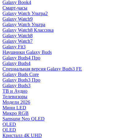
Galaxy Book4
Смарт-часы
Galaxy Watch Ультра2
Galaxy Watch9
Galaxy Watch Ультра
Galaxy Watch8 Классика
Galaxy Watch8
Galaxy Watch7
Galaxy Fit3
Наушники Galaxy Buds
Galaxy Buds4 Про
Galaxy Buds4
Специальная версия Galaxy Buds3 FE
Galaxy Buds Core
Galaxy Buds3 Про
Galaxy Buds3
ТВ и Аудио
Телевизоры
Модели 2026
Мини LED
Микро RGB
Samsung Neo QLED
QLED
OLED
Кристалл 4К UHD