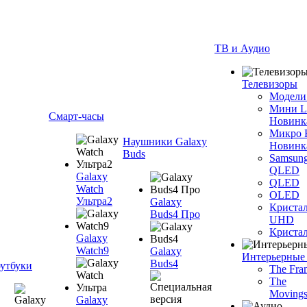
ТВ и Аудио
Телевизоры
Модели
Мини 
Смарт-часы
Новинк
Микро
Наушники Galaxy
Новинк
Buds
Samsun
QLED
Galaxy
QLED
Watch
OLED
Ультра2
Galaxy
Криста
Buds4 Про
UHD
Криста
Galaxy
Watch9
Galaxy
Интерьерные
Buds4
утбуки
The Fra
The
Movings
Galaxy