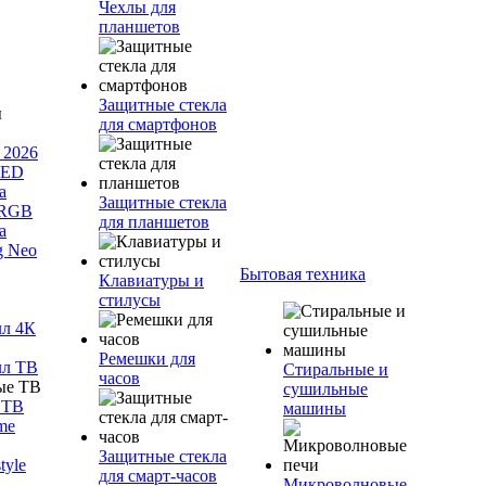
Чехлы для
планшетов
Защитные стекла
для смартфонов
 2026
LED
а
Защитные стекла
 RGB
для планшетов
а
g Neo
Бытовая техника
Клавиатуры и
стилусы
лл 4К
Ремешки для
лл ТВ
Стиральные и
часов
сушильные
 ТВ
машины
me
Защитные стекла
tyle
для смарт-часов
Микроволновые