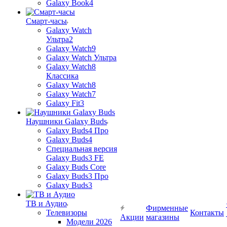
Galaxy Book4
Смарт-часы
Galaxy Watch
Ультра2
Galaxy Watch9
Galaxy Watch Ультра
Galaxy Watch8
Классика
Galaxy Watch8
Galaxy Watch7
Galaxy Fit3
Наушники Galaxy Buds
Galaxy Buds4 Про
Galaxy Buds4
Специальная версия
Galaxy Buds3 FE
Galaxy Buds Core
Galaxy Buds3 Про
Galaxy Buds3
ТВ и Аудио
Фирменные
Телевизоры
Контакты
Акции
магазины
Модели 2026