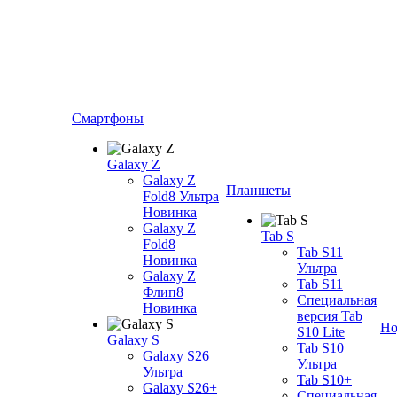
Смартфоны
Galaxy Z
Galaxy Z
Планшеты
Fold8 Ультра
Новинка
Galaxy Z
Tab S
Fold8
Tab S11
Новинка
Ультра
Galaxy Z
Tab S11
Флип8
Специальная
Новинка
версия Tab
Но
S10 Lite
Galaxy S
Tab S10
Galaxy S26
Ультра
Ультра
Tab S10+
Galaxy S26+
Специальная