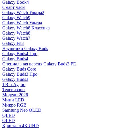
Galaxy Book4
Смарт-часы
Galaxy Watch Ультра2
Galaxy Watch9
Galaxy Watch Ультра
Galaxy Watch8 Классика
Galaxy Watch8
Galaxy Watch7
Galaxy Fit3
Наушники Galaxy Buds
Galaxy Buds4 Про
Galaxy Buds4
Специальная версия Galaxy Buds3 FE
Galaxy Buds Core
Galaxy Buds3 Про
Galaxy Buds3
ТВ и Аудио
Телевизоры
Модели 2026
Мини LED
Микро RGB
Samsung Neo QLED
QLED
OLED
Кристалл 4К UHD