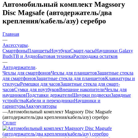
Автомобильный комплект Magssory
Disc Magsafe (автодержатель/два
крепления/кабель/азу) серебро
Главная
—
Аксессуары
Смартфоны
Планшеты
Ноутбуки
Смарт-часы
Наушники Galaxy
Buds
ТВ и Аудио
Бытовая техника
Распродажа остатков
—
Автодержатели
Чехлы для смартфонов
Чехлы для планшетов
Защитные стекла
для смартфонов
Защитные стекла для планшетов
Клавиатуры и
стилусы
Ремешки для часов
Защитные стекла для смарт-
часов
Сумки для ноутбуков
Внешние накопители
Чехлы для
наушников
Подставки держатели
Шнурки подвески
Зарядные
устройства
Кабели и переходники
Наушники и
гарнитуры
Аккумуляторы
—
Автомобильный комплект Magssory Disc Magsafe
(автодержатель/два крепления/кабель/азу) серебро
Сплит