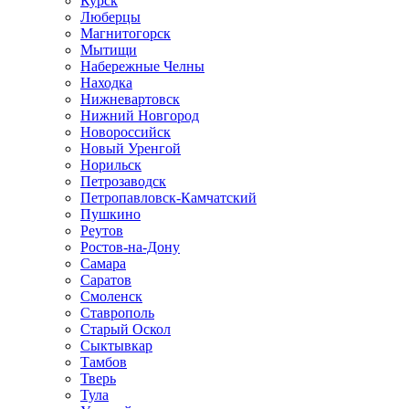
Курск
Люберцы
Магнитогорск
Мытищи
Набережные Челны
Находка
Нижневартовск
Нижний Новгород
Новороссийск
Новый Уренгой
Норильск
Петрозаводск
Петропавловск-Камчатский
Пушкино
Реутов
Ростов-на-Дону
Самара
Саратов
Смоленск
Ставрополь
Старый Оскол
Сыктывкар
Тамбов
Тверь
Тула