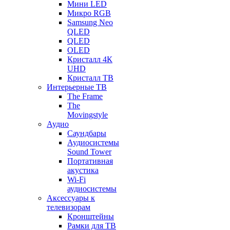
Мини LED
Микро RGB
Samsung Neo
QLED
QLED
OLED
Кристалл 4К
UHD
Кристалл ТВ
Интерьерные ТВ
The Frame
The
Movingstyle
Аудио
Саундбары
Аудиосистемы
Sound Tower
Портативная
акустика
Wi-Fi
аудиосистемы
Аксессуары к
телевизорам
Кронштейны
Рамки для ТВ