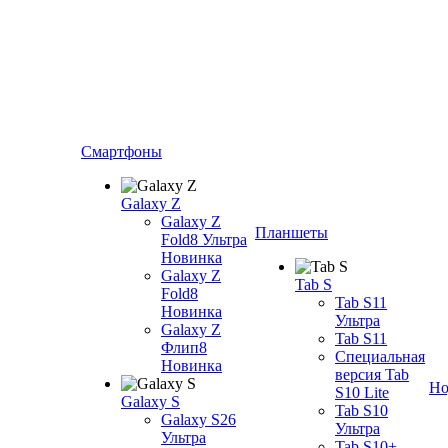
Смартфоны
Galaxy Z
Galaxy Z
Планшеты
Fold8 Ультра
Новинка
Galaxy Z
Tab S
Fold8
Tab S11
Новинка
Ультра
Galaxy Z
Tab S11
Флип8
Специальная
Новинка
версия Tab
Но
S10 Lite
Galaxy S
Tab S10
Galaxy S26
Ультра
Ультра
Tab S10+