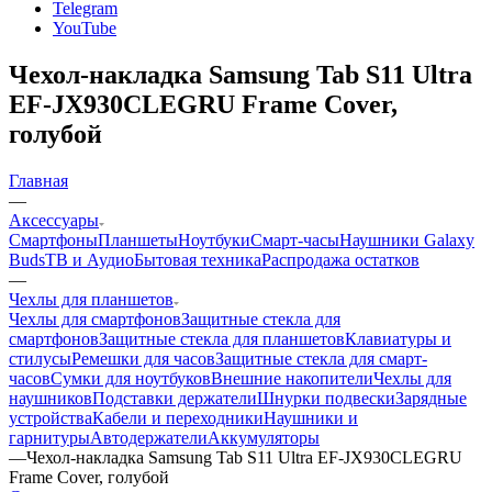
Telegram
YouTube
Чехол-накладка Samsung Tab S11 Ultra
EF-JX930CLEGRU Frame Cover,
голубой
Главная
—
Аксессуары
Смартфоны
Планшеты
Ноутбуки
Смарт-часы
Наушники Galaxy
Buds
ТВ и Аудио
Бытовая техника
Распродажа остатков
—
Чехлы для планшетов
Чехлы для смартфонов
Защитные стекла для
смартфонов
Защитные стекла для планшетов
Клавиатуры и
стилусы
Ремешки для часов
Защитные стекла для смарт-
часов
Сумки для ноутбуков
Внешние накопители
Чехлы для
наушников
Подставки держатели
Шнурки подвески
Зарядные
устройства
Кабели и переходники
Наушники и
гарнитуры
Автодержатели
Аккумуляторы
—
Чехол-накладка Samsung Tab S11 Ultra EF-JX930CLEGRU
Frame Cover, голубой