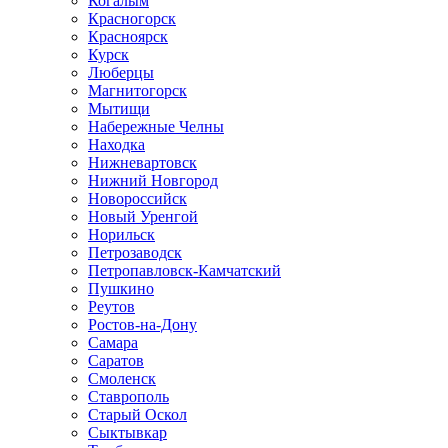
Когалым
Красногорск
Красноярск
Курск
Люберцы
Магнитогорск
Мытищи
Набережные Челны
Находка
Нижневартовск
Нижний Новгород
Новороссийск
Новый Уренгой
Норильск
Петрозаводск
Петропавловск-Камчатский
Пушкино
Реутов
Ростов-на-Дону
Самара
Саратов
Смоленск
Ставрополь
Старый Оскол
Сыктывкар