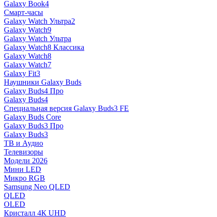
Galaxy Book4
Смарт-часы
Galaxy Watch Ультра2
Galaxy Watch9
Galaxy Watch Ультра
Galaxy Watch8 Классика
Galaxy Watch8
Galaxy Watch7
Galaxy Fit3
Наушники Galaxy Buds
Galaxy Buds4 Про
Galaxy Buds4
Специальная версия Galaxy Buds3 FE
Galaxy Buds Core
Galaxy Buds3 Про
Galaxy Buds3
ТВ и Аудио
Телевизоры
Модели 2026
Мини LED
Микро RGB
Samsung Neo QLED
QLED
OLED
Кристалл 4К UHD