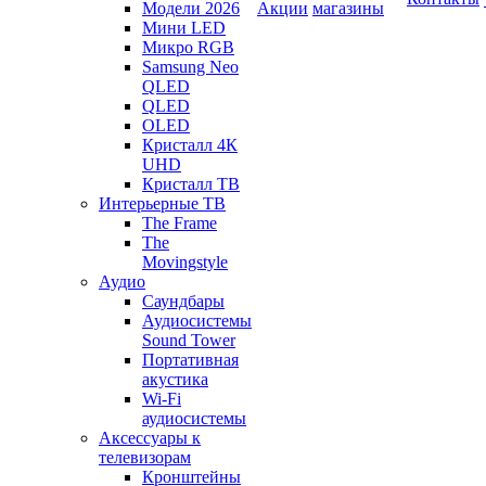
Модели 2026
Акции
магазины
Мини LED
Микро RGB
Samsung Neo
QLED
QLED
OLED
Кристалл 4К
UHD
Кристалл ТВ
Интерьерные ТВ
The Frame
The
Movingstyle
Аудио
Саундбары
Аудиосистемы
Sound Tower
Портативная
акустика
Wi-Fi
аудиосистемы
Аксессуары к
телевизорам
Кронштейны