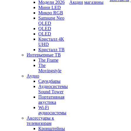
Модели 2026
Акции
магазины
Мини LED
Микро RGB
Samsung Neo
QLED
QLED
OLED
Кристалл 4К
UHD
Кристалл ТВ
Интерьерные ТВ
The Frame
The
Movingstyle
Аудио
Саундбары
Аудиосистемы
Sound Tower
Портативная
акустика
Wi-Fi
аудиосистемы
Аксессуары к
телевизорам
Кронштейны