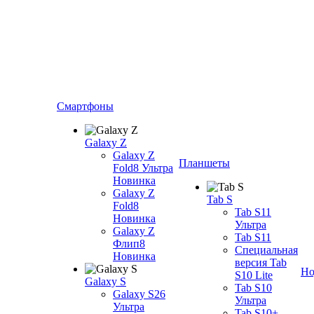
Смартфоны
Galaxy Z
Galaxy Z
Планшеты
Fold8 Ультра
Новинка
Galaxy Z
Tab S
Fold8
Tab S11
Новинка
Ультра
Galaxy Z
Tab S11
Флип8
Специальная
Новинка
версия Tab
Но
S10 Lite
Galaxy S
Tab S10
Galaxy S26
Ультра
Ультра
Tab S10+