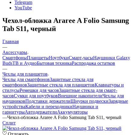
Telegram
YouTube
Чехол-обложка Araree A Folio Samsung
Tab S11, черный
Главная
—
Аксессуары
Смартфоны
Планшеты
Ноутбуки
Смарт-часы
Наушники Galaxy
Buds
ТВ и Аудио
Бытовая техника
Распродажа остатков
—
Чехлы для планшетов
Чехлы для смартфонов
Защитные стекла для
смартфонов
Защитные стекла для планшетов
Клавиатуры и
стилусы
Ремешки для часов
Защитные стекла для смарт-
часов
Сумки для ноутбуков
Внешние накопители
Чехлы для
наушников
Подставки держатели
Шнурки подвески
Зарядные
устройства
Кабели и переходники
Наушники и
гарнитуры
Автодержатели
Аккумуляторы
—
Чехол-обложка Araree A Folio Samsung Tab S11, черный
Сплит
Отложить