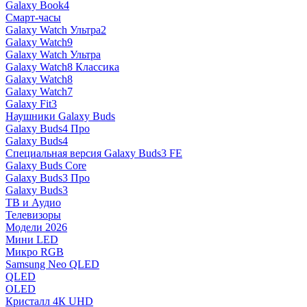
Galaxy Book4
Смарт-часы
Galaxy Watch Ультра2
Galaxy Watch9
Galaxy Watch Ультра
Galaxy Watch8 Классика
Galaxy Watch8
Galaxy Watch7
Galaxy Fit3
Наушники Galaxy Buds
Galaxy Buds4 Про
Galaxy Buds4
Специальная версия Galaxy Buds3 FE
Galaxy Buds Core
Galaxy Buds3 Про
Galaxy Buds3
ТВ и Аудио
Телевизоры
Модели 2026
Мини LED
Микро RGB
Samsung Neo QLED
QLED
OLED
Кристалл 4К UHD