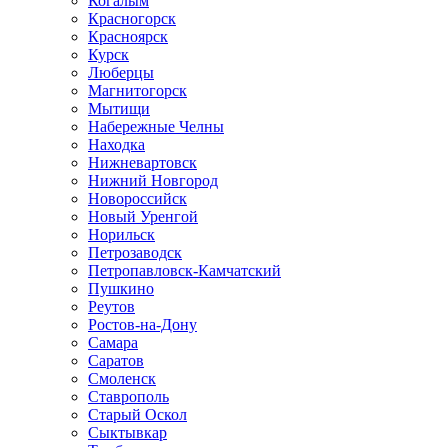
Когалым
Красногорск
Красноярск
Курск
Люберцы
Магнитогорск
Мытищи
Набережные Челны
Находка
Нижневартовск
Нижний Новгород
Новороссийск
Новый Уренгой
Норильск
Петрозаводск
Петропавловск-Камчатский
Пушкино
Реутов
Ростов-на-Дону
Самара
Саратов
Смоленск
Ставрополь
Старый Оскол
Сыктывкар