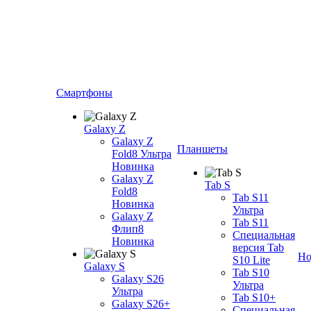
Смартфоны
Galaxy Z
Galaxy Z
Планшеты
Fold8 Ультра
Новинка
Galaxy Z
Tab S
Fold8
Tab S11
Новинка
Ультра
Galaxy Z
Tab S11
Флип8
Специальная
Новинка
версия Tab
Но
S10 Lite
Galaxy S
Tab S10
Galaxy S26
Ультра
Ультра
Tab S10+
Galaxy S26+
Специальная