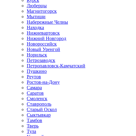
Курск
Люберцы
Магнитогорск
Мытищи
Набережные Челны
Находка
Нижневартовск
Нижний Новгород
Новороссийск
Новый Уренгой
Норильск
Петрозаводск
Петропавловск-Камчатский
Пушкино
Реутов
Ростов-на-Дону
Самара
Саратов
Смоленск
Ставрополь
Старый Оскол
Сыктывкар
Тамбов
Тверь
Тула