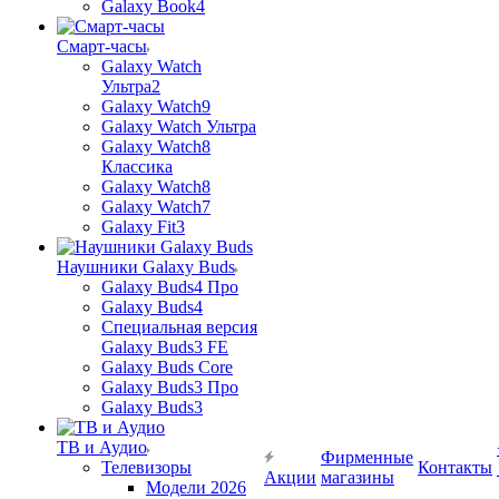
Galaxy Book4
Смарт-часы
Galaxy Watch
Ультра2
Galaxy Watch9
Galaxy Watch Ультра
Galaxy Watch8
Классика
Galaxy Watch8
Galaxy Watch7
Galaxy Fit3
Наушники Galaxy Buds
Galaxy Buds4 Про
Galaxy Buds4
Специальная версия
Galaxy Buds3 FE
Galaxy Buds Core
Galaxy Buds3 Про
Galaxy Buds3
ТВ и Аудио
Фирменные
Телевизоры
Контакты
Акции
магазины
Модели 2026