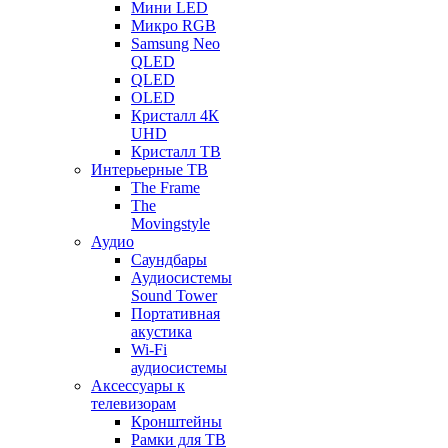
Мини LED
Микро RGB
Samsung Neo
QLED
QLED
OLED
Кристалл 4К
UHD
Кристалл ТВ
Интерьерные ТВ
The Frame
The
Movingstyle
Аудио
Саундбары
Аудиосистемы
Sound Tower
Портативная
акустика
Wi-Fi
аудиосистемы
Аксессуары к
телевизорам
Кронштейны
Рамки для ТВ