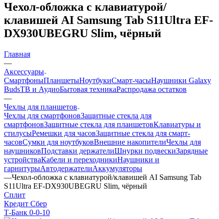
Чехол-обложка с клавиатурой/
клавишей AI Samsung Tab S11Ultra EF-
DX930UBEGRU Slim, чёрный
Главная
—
Аксессуары
Смартфоны
Планшеты
Ноутбуки
Смарт-часы
Наушники Galaxy
Buds
ТВ и Аудио
Бытовая техника
Распродажа остатков
—
Чехлы для планшетов
Чехлы для смартфонов
Защитные стекла для
смартфонов
Защитные стекла для планшетов
Клавиатуры и
стилусы
Ремешки для часов
Защитные стекла для смарт-
часов
Сумки для ноутбуков
Внешние накопители
Чехлы для
наушников
Подставки держатели
Шнурки подвески
Зарядные
устройства
Кабели и переходники
Наушники и
гарнитуры
Автодержатели
Аккумуляторы
—
Чехол-обложка с клавиатурой/клавишей AI Samsung Tab
S11Ultra EF-DX930UBEGRU Slim, чёрный
Сплит
Кредит Сбер
Т-Банк 0-0-10