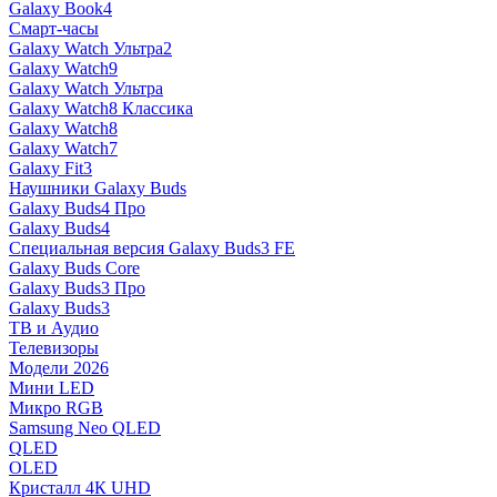
Galaxy Book4
Смарт-часы
Galaxy Watch Ультра2
Galaxy Watch9
Galaxy Watch Ультра
Galaxy Watch8 Классика
Galaxy Watch8
Galaxy Watch7
Galaxy Fit3
Наушники Galaxy Buds
Galaxy Buds4 Про
Galaxy Buds4
Специальная версия Galaxy Buds3 FE
Galaxy Buds Core
Galaxy Buds3 Про
Galaxy Buds3
ТВ и Аудио
Телевизоры
Модели 2026
Мини LED
Микро RGB
Samsung Neo QLED
QLED
OLED
Кристалл 4К UHD