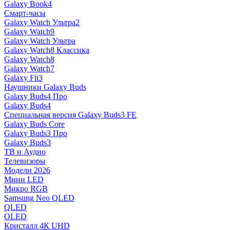
Galaxy Book4
Смарт-часы
Galaxy Watch Ультра2
Galaxy Watch9
Galaxy Watch Ультра
Galaxy Watch8 Классика
Galaxy Watch8
Galaxy Watch7
Galaxy Fit3
Наушники Galaxy Buds
Galaxy Buds4 Про
Galaxy Buds4
Специальная версия Galaxy Buds3 FE
Galaxy Buds Core
Galaxy Buds3 Про
Galaxy Buds3
ТВ и Аудио
Телевизоры
Модели 2026
Мини LED
Микро RGB
Samsung Neo QLED
QLED
OLED
Кристалл 4К UHD