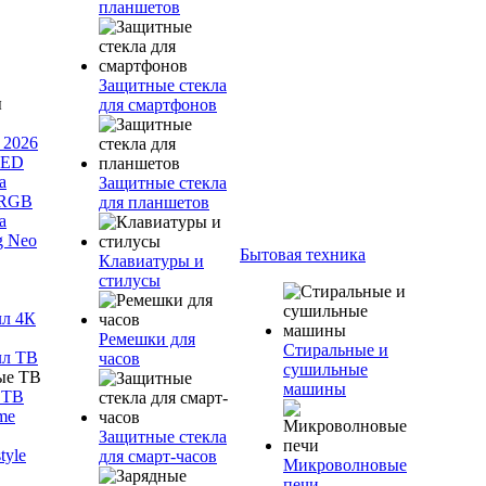
планшетов
Защитные стекла
для смартфонов
 2026
LED
а
Защитные стекла
 RGB
для планшетов
а
g Neo
Бытовая техника
Клавиатуры и
стилусы
лл 4К
Ремешки для
Стиральные и
лл ТВ
часов
сушильные
машины
 ТВ
me
Защитные стекла
tyle
для смарт-часов
Микроволновые
печи