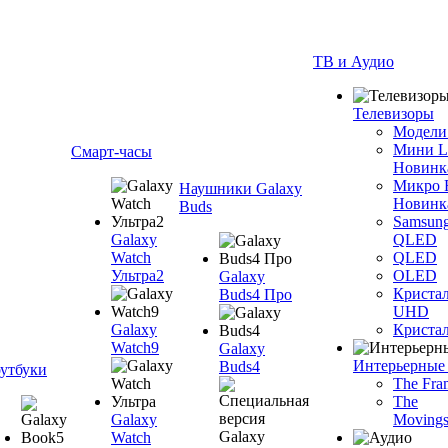
ТВ и Аудио
Телевизоры
Модели
Мини 
Смарт-часы
Новинк
Микро
Наушники Galaxy
Новинк
Buds
Samsun
Galaxy
QLED
Watch
QLED
Ультра2
OLED
Galaxy
Криста
Buds4 Про
UHD
Galaxy
Криста
Watch9
Galaxy
Интерьерные
Buds4
утбуки
The Fra
The
Galaxy
Movings
Watch