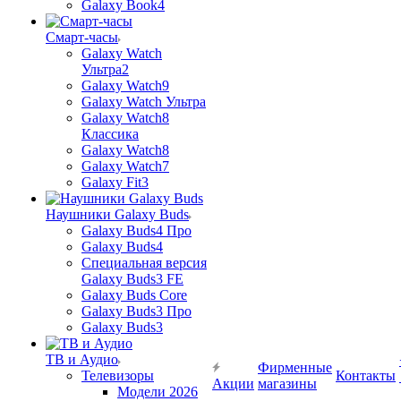
Galaxy Book4
Смарт-часы
Galaxy Watch
Ультра2
Galaxy Watch9
Galaxy Watch Ультра
Galaxy Watch8
Классика
Galaxy Watch8
Galaxy Watch7
Galaxy Fit3
Наушники Galaxy Buds
Galaxy Buds4 Про
Galaxy Buds4
Специальная версия
Galaxy Buds3 FE
Galaxy Buds Core
Galaxy Buds3 Про
Galaxy Buds3
ТВ и Аудио
Фирменные
Телевизоры
Контакты
Акции
магазины
Модели 2026