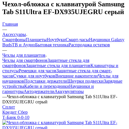
Чехол-обложка с клавиатурой Samsung
Tab S11Ultra EF-DX935UJEGRU серый
Главная
—
Аксессуары
Смартфоны
Планшеты
Ноутбуки
Смарт-часы
Наушники Galaxy
Buds
ТВ и Аудио
Бытовая техника
Распродажа остатков
—
Чехлы для планшетов
Чехлы для смартфонов
Защитные стекла для
смартфонов
Защитные стекла для планшетов
Клавиатуры и
стилусы
Ремешки для часов
Защитные стекла для смарт-
часов
Сумки для ноутбуков
Внешние накопители
Чехлы для
наушников
Подставки держатели
Шнурки подвески
Зарядные
устройства
Кабели и переходники
Наушники и
гарнитуры
Автодержатели
Аккумуляторы
—
Чехол-обложка с клавиатурой Samsung Tab S11Ultra EF-
DX935UJEGRU серый
Сплит
Кредит Сбер
Т-Банк 0-0-10