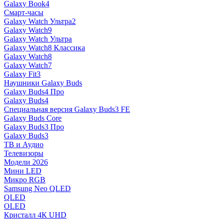
Galaxy Book4
Смарт-часы
Galaxy Watch Ультра2
Galaxy Watch9
Galaxy Watch Ультра
Galaxy Watch8 Классика
Galaxy Watch8
Galaxy Watch7
Galaxy Fit3
Наушники Galaxy Buds
Galaxy Buds4 Про
Galaxy Buds4
Специальная версия Galaxy Buds3 FE
Galaxy Buds Core
Galaxy Buds3 Про
Galaxy Buds3
ТВ и Аудио
Телевизоры
Модели 2026
Мини LED
Микро RGB
Samsung Neo QLED
QLED
OLED
Кристалл 4К UHD