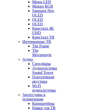
Мини LED
Микро RGB
Samsung Neo
QLED
QLED
OLED
Кристалл 4К
UHD
Кристалл ТВ
Интерьерные ТВ
The Frame
The
Movingstyle
Аудио
Саундбары
Аудиосистемы
Sound Tower
Портативная
акустика
Wi-Fi
аудиосистемы
Аксессуары к
телевизорам
Кронштейны
Рамки для ТВ