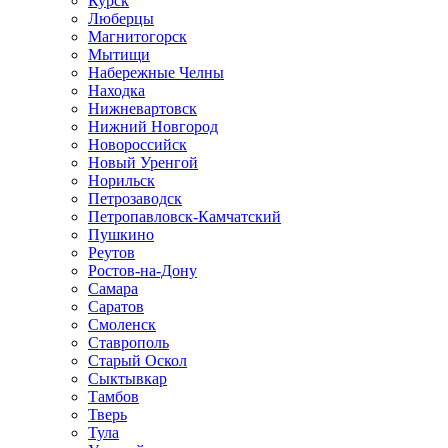
Курск
Люберцы
Магнитогорск
Мытищи
Набережные Челны
Находка
Нижневартовск
Нижний Новгород
Новороссийск
Новый Уренгой
Норильск
Петрозаводск
Петропавловск-Камчатский
Пушкино
Реутов
Ростов-на-Дону
Самара
Саратов
Смоленск
Ставрополь
Старый Оскол
Сыктывкар
Тамбов
Тверь
Тула