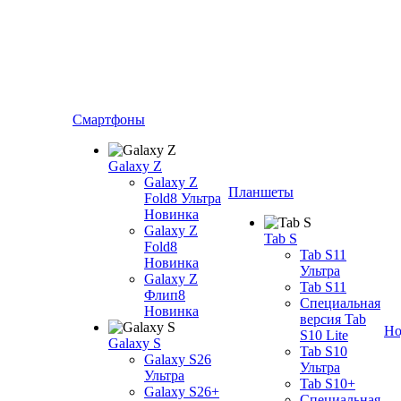
Смартфоны
Galaxy Z
Galaxy Z
Планшеты
Fold8 Ультра
Новинка
Galaxy Z
Tab S
Fold8
Tab S11
Новинка
Ультра
Galaxy Z
Tab S11
Флип8
Специальная
Новинка
версия Tab
Но
S10 Lite
Galaxy S
Tab S10
Galaxy S26
Ультра
Ультра
Tab S10+
Galaxy S26+
Специальная