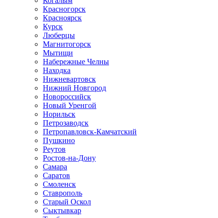
Когалым
Красногорск
Красноярск
Курск
Люберцы
Магнитогорск
Мытищи
Набережные Челны
Находка
Нижневартовск
Нижний Новгород
Новороссийск
Новый Уренгой
Норильск
Петрозаводск
Петропавловск-Камчатский
Пушкино
Реутов
Ростов-на-Дону
Самара
Саратов
Смоленск
Ставрополь
Старый Оскол
Сыктывкар