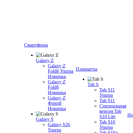
Смартфоны
Galaxy Z
Galaxy Z
Планшеты
Fold8 Ультра
Новинка
Galaxy Z
Tab S
Fold8
Tab S11
Новинка
Ультра
Galaxy Z
Tab S11
Флип8
Специальная
Новинка
версия Tab
Но
S10 Lite
Galaxy S
Tab S10
Galaxy S26
Ультра
Ультра
Tab S10+