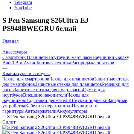
Telegram
YouTube
S Pen Samsung S26Ultra EJ-
PS948BWEGRU белый
Главная
—
Аксессуары
Смартфоны
Планшеты
Ноутбуки
Смарт-часы
Наушники Galaxy
Buds
ТВ и Аудио
Бытовая техника
Распродажа остатков
—
Клавиатуры и стилусы
Чехлы для смартфонов
Чехлы для планшетов
Защитные стекла
для смартфонов
Защитные стекла для планшетов
Ремешки для
часов
Защитные стекла для смарт-часов
Сумки для
ноутбуков
Внешние накопители
Чехлы для
наушников
Подставки держатели
Шнурки подвески
Зарядные
устройства
Кабели и переходники
Наушники и
гарнитуры
Автодержатели
Аккумуляторы
—
S Pen Samsung S26Ultra EJ-PS948BWEGRU белый
Сплит