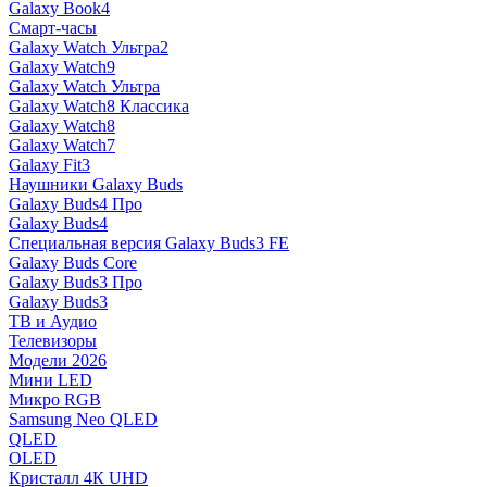
Galaxy Book4
Смарт-часы
Galaxy Watch Ультра2
Galaxy Watch9
Galaxy Watch Ультра
Galaxy Watch8 Классика
Galaxy Watch8
Galaxy Watch7
Galaxy Fit3
Наушники Galaxy Buds
Galaxy Buds4 Про
Galaxy Buds4
Специальная версия Galaxy Buds3 FE
Galaxy Buds Core
Galaxy Buds3 Про
Galaxy Buds3
ТВ и Аудио
Телевизоры
Модели 2026
Мини LED
Микро RGB
Samsung Neo QLED
QLED
OLED
Кристалл 4К UHD