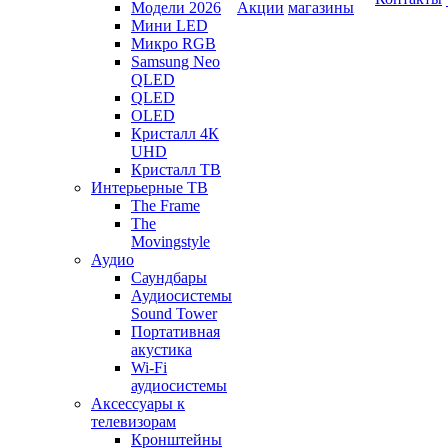
Модели 2026
Акции
магазины
Мини LED
Микро RGB
Samsung Neo
QLED
QLED
OLED
Кристалл 4К
UHD
Кристалл ТВ
Интерьерные ТВ
The Frame
The
Movingstyle
Аудио
Саундбары
Аудиосистемы
Sound Tower
Портативная
акустика
Wi-Fi
аудиосистемы
Аксессуары к
телевизорам
Кронштейны