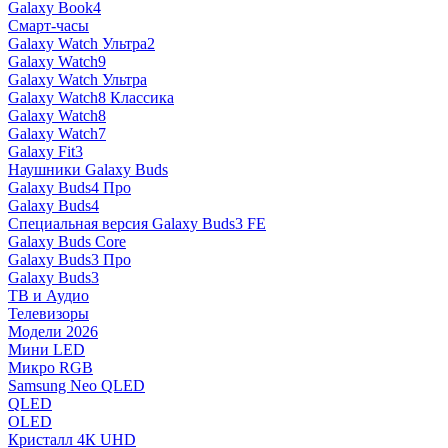
Galaxy Book4
Смарт-часы
Galaxy Watch Ультра2
Galaxy Watch9
Galaxy Watch Ультра
Galaxy Watch8 Классика
Galaxy Watch8
Galaxy Watch7
Galaxy Fit3
Наушники Galaxy Buds
Galaxy Buds4 Про
Galaxy Buds4
Специальная версия Galaxy Buds3 FE
Galaxy Buds Core
Galaxy Buds3 Про
Galaxy Buds3
ТВ и Аудио
Телевизоры
Модели 2026
Мини LED
Микро RGB
Samsung Neo QLED
QLED
OLED
Кристалл 4К UHD