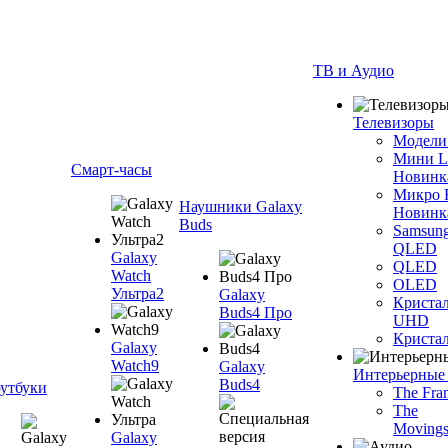
ТВ и Аудио
Телевизоры
Модели
Мини 
Смарт-часы
Новинк
Микро
Наушники Galaxy
Новинк
Buds
Samsun
QLED
Galaxy
QLED
Watch
OLED
Ультра2
Galaxy
Криста
Buds4 Про
UHD
Криста
Galaxy
Watch9
Galaxy
Интерьерные
Buds4
утбуки
The Fra
The
Movings
Galaxy