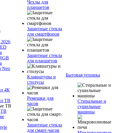
Чехлы для
планшетов
Защитные стекла
для смартфонов
 2026
LED
а
Защитные стекла
 RGB
для планшетов
а
g Neo
Бытовая техника
Клавиатуры и
стилусы
лл 4К
Ремешки для
лл ТВ
Стиральные и
часов
сушильные
 ТВ
машины
me
Защитные стекла
tyle
для смарт-часов
Микроволновые