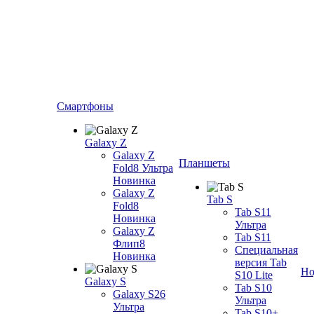
Смартфоны
Galaxy Z
Galaxy Z
Планшеты
Fold8 Ультра
Новинка
Galaxy Z
Tab S
Fold8
Tab S11
Новинка
Ультра
Galaxy Z
Tab S11
Флип8
Специальная
Новинка
версия Tab
Но
S10 Lite
Galaxy S
Tab S10
Galaxy S26
Ультра
Ультра
Tab S10+