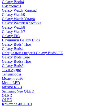
Galaxy Book4
Смарт-часы
Galaxy Watch Ультра2
Galaxy Watch9
Galaxy Watch Ультра
Galaxy Watch8 Классика
Galaxy Watch8
Galaxy Watch7
Galaxy Fit3
Наушники Galaxy Buds
Galaxy Buds4 Про
Galaxy Buds4
Специальная версия Galaxy Buds3 FE
Galaxy Buds Core
Galaxy Buds3 Про
Galaxy Buds3
ТВ и Аудио
Телевизоры
Модели 2026
Мини LED
Микро RGB
Samsung Neo QLED
QLED
OLED
Кристалл 4К UHD