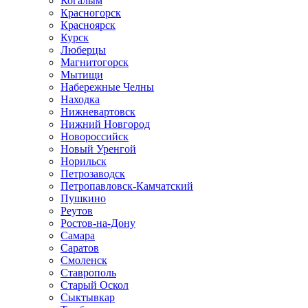
Когалым
Красногорск
Красноярск
Курск
Люберцы
Магнитогорск
Мытищи
Набережные Челны
Находка
Нижневартовск
Нижний Новгород
Новороссийск
Новый Уренгой
Норильск
Петрозаводск
Петропавловск-Камчатский
Пушкино
Реутов
Ростов-на-Дону
Самара
Саратов
Смоленск
Ставрополь
Старый Оскол
Сыктывкар