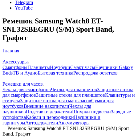
Telegram
YouTube
Ремешок Samsung Watch8 ET-
SNL32SBEGRU (S/M) Sport Band,
Графит
Главная
—
Аксессуары
Смартфоны
Планшеты
Ноутбуки
Смарт-часы
Наушники Galaxy
Buds
ТВ и Аудио
Бытовая техника
Распродажа остатков
—
Ремешки для часов
Чехлы для смартфонов
Чехлы для планшетов
Защитные стекла
для смартфонов
Защитные стекла для планшетов
Клавиатуры и
стилусы
Защитные стекла для смарт-часов
Сумки для
ноутбуков
Внешние накопители
Чехлы для
наушников
Подставки держатели
Шнурки подвески
Зарядные
устройства
Кабели и переходники
Наушники и
гарнитуры
Автодержатели
Аккумуляторы
—
Ремешок Samsung Watch8 ET-SNL32SBEGRU (S/M) Sport
Band, Графит