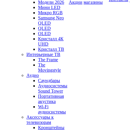
Модели 2026
Акции
магазины
Мини LED
Микро RGB
Samsung Neo
QLED
QLED
OLED
Кристалл 4К
UHD
Кристалл ТВ
Интерьерные ТВ
The Frame
The
Movingstyle
Аудио
Саундбары
Аудиосистемы
Sound Tower
Портативная
акустика
Wi-Fi
аудиосистемы
Аксессуары к
телевизорам
Кронштейны