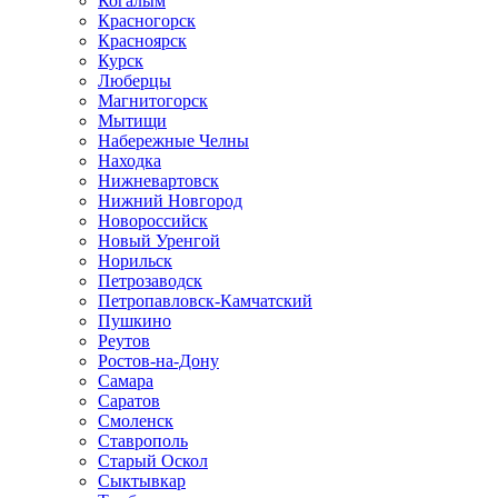
Когалым
Красногорск
Красноярск
Курск
Люберцы
Магнитогорск
Мытищи
Набережные Челны
Находка
Нижневартовск
Нижний Новгород
Новороссийск
Новый Уренгой
Норильск
Петрозаводск
Петропавловск-Камчатский
Пушкино
Реутов
Ростов-на-Дону
Самара
Саратов
Смоленск
Ставрополь
Старый Оскол
Сыктывкар