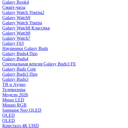
Galaxy Book4
Смарт-часы
Galaxy Watch Ультра2
Galaxy Watch9
Galaxy Watch Ультра
Galaxy Watch8 Классика
Galaxy Watch8
Galaxy Watch7
Galaxy Fit3
Наушники Galaxy Buds
Galaxy Buds4 Про
Galaxy Buds4
Специальная версия Galaxy Buds3 FE
Galaxy Buds Core
Galaxy Buds3 Про
Galaxy Buds3
ТВ и Аудио
Телевизоры
Модели 2026
Мини LED
Микро RGB
Samsung Neo QLED
QLED
OLED
Кристалл 4К UHD