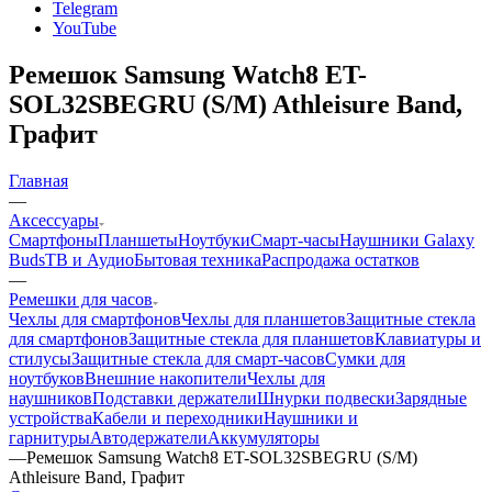
Telegram
YouTube
Ремешок Samsung Watch8 ET-
SOL32SBEGRU (S/M) Athleisure Band,
Графит
Главная
—
Аксессуары
Смартфоны
Планшеты
Ноутбуки
Смарт-часы
Наушники Galaxy
Buds
ТВ и Аудио
Бытовая техника
Распродажа остатков
—
Ремешки для часов
Чехлы для смартфонов
Чехлы для планшетов
Защитные стекла
для смартфонов
Защитные стекла для планшетов
Клавиатуры и
стилусы
Защитные стекла для смарт-часов
Сумки для
ноутбуков
Внешние накопители
Чехлы для
наушников
Подставки держатели
Шнурки подвески
Зарядные
устройства
Кабели и переходники
Наушники и
гарнитуры
Автодержатели
Аккумуляторы
—
Ремешок Samsung Watch8 ET-SOL32SBEGRU (S/M)
Athleisure Band, Графит