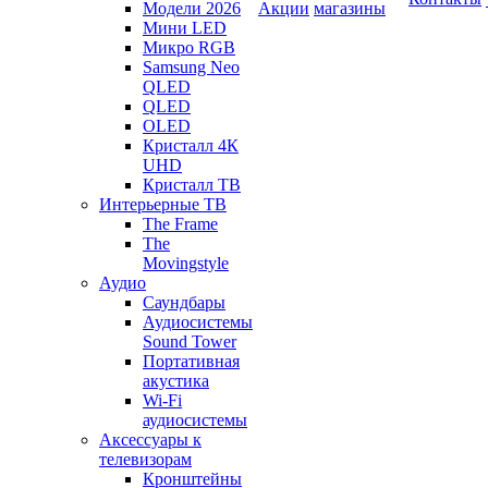
Модели 2026
Акции
магазины
Мини LED
Микро RGB
Samsung Neo
QLED
QLED
OLED
Кристалл 4К
UHD
Кристалл ТВ
Интерьерные ТВ
The Frame
The
Movingstyle
Аудио
Саундбары
Аудиосистемы
Sound Tower
Портативная
акустика
Wi-Fi
аудиосистемы
Аксессуары к
телевизорам
Кронштейны