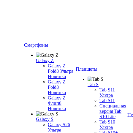
Смартфоны
Galaxy Z
Galaxy Z
Планшеты
Fold8 Ультра
Новинка
Galaxy Z
Tab S
Fold8
Tab S11
Новинка
Ультра
Galaxy Z
Tab S11
Флип8
Специальная
Новинка
версия Tab
Но
S10 Lite
Galaxy S
Tab S10
Galaxy S26
Ультра
Ультра
Tab S10+