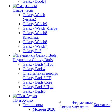
Galaxy Book4
Смарт-часы
Galaxy Watch
Ультра2
Galaxy Watch9
Galaxy Watch Ультра
Galaxy Watch8
Классика
Galaxy Watch8
Galaxy Watch7
Galaxy Fit3
Наушники Galaxy Buds
Galaxy Buds4 Про
Galaxy Buds4
Специальная версия
Galaxy Buds3 FE
Galaxy Buds Core
Galaxy Buds3 Про
Galaxy Buds3
ТВ и Аудио
Фирменные
Телевизоры
Контакты
Акции
магазины
Модели 2026