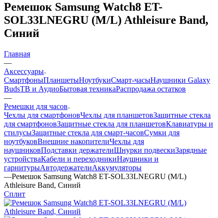
Ремешок Samsung Watch8 ET-
SOL33LNEGRU (M/L) Athleisure Band,
Синий
Главная
—
Аксессуары
Смартфоны
Планшеты
Ноутбуки
Смарт-часы
Наушники Galaxy
Buds
ТВ и Аудио
Бытовая техника
Распродажа остатков
—
Ремешки для часов
Чехлы для смартфонов
Чехлы для планшетов
Защитные стекла
для смартфонов
Защитные стекла для планшетов
Клавиатуры и
стилусы
Защитные стекла для смарт-часов
Сумки для
ноутбуков
Внешние накопители
Чехлы для
наушников
Подставки держатели
Шнурки подвески
Зарядные
устройства
Кабели и переходники
Наушники и
гарнитуры
Автодержатели
Аккумуляторы
—
Ремешок Samsung Watch8 ET-SOL33LNEGRU (M/L)
Athleisure Band, Синий
Сплит