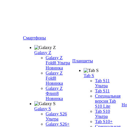
Смартфоны
Galaxy Z
Galaxy Z
Планшеты
Fold8 Ультра
Новинка
Galaxy Z
Tab S
Fold8
Tab S11
Новинка
Ультра
Galaxy Z
Tab S11
Флип8
Специальная
Новинка
версия Tab
Но
S10 Lite
Galaxy S
Tab S10
Galaxy S26
Ультра
Ультра
Tab S10+
Galaxy S26+
Специальная