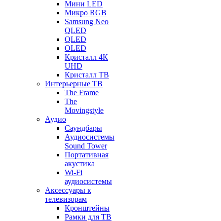
Мини LED
Микро RGB
Samsung Neo
QLED
QLED
OLED
Кристалл 4К
UHD
Кристалл ТВ
Интерьерные ТВ
The Frame
The
Movingstyle
Аудио
Саундбары
Аудиосистемы
Sound Tower
Портативная
акустика
Wi-Fi
аудиосистемы
Аксессуары к
телевизорам
Кронштейны
Рамки для ТВ