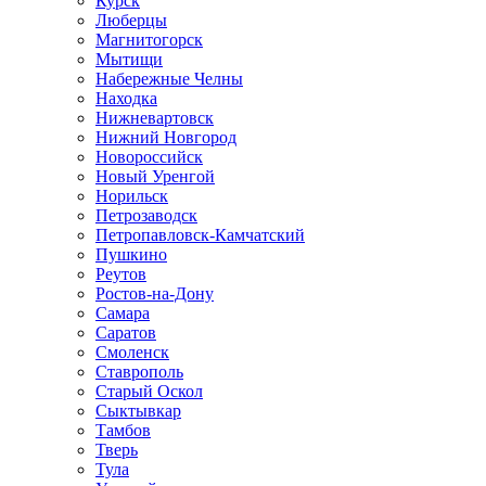
Курск
Люберцы
Магнитогорск
Мытищи
Набережные Челны
Находка
Нижневартовск
Нижний Новгород
Новороссийск
Новый Уренгой
Норильск
Петрозаводск
Петропавловск-Камчатский
Пушкино
Реутов
Ростов-на-Дону
Самара
Саратов
Смоленск
Ставрополь
Старый Оскол
Сыктывкар
Тамбов
Тверь
Тула