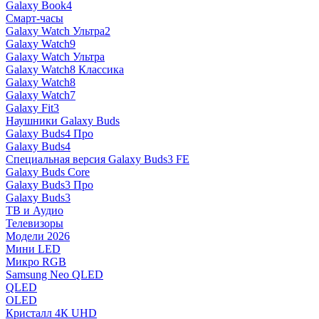
Galaxy Book4
Смарт-часы
Galaxy Watch Ультра2
Galaxy Watch9
Galaxy Watch Ультра
Galaxy Watch8 Классика
Galaxy Watch8
Galaxy Watch7
Galaxy Fit3
Наушники Galaxy Buds
Galaxy Buds4 Про
Galaxy Buds4
Специальная версия Galaxy Buds3 FE
Galaxy Buds Core
Galaxy Buds3 Про
Galaxy Buds3
ТВ и Аудио
Телевизоры
Модели 2026
Мини LED
Микро RGB
Samsung Neo QLED
QLED
OLED
Кристалл 4К UHD