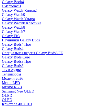
Galaxy Book4
Смарт-часы
Galaxy Watch Ультра2
Galaxy Watch9
Galaxy Watch Ультра
Galaxy Watch8 Классика
Galaxy Watch8
Galaxy Watch7
Galaxy Fit3
Наушники Galaxy Buds
Galaxy Buds4 Про
Galaxy Buds4
Специальная версия Galaxy Buds3 FE
Galaxy Buds Core
Galaxy Buds3 Про
Galaxy Buds3
ТВ и Аудио
Телевизоры
Модели 2026
Мини LED
Микро RGB
Samsung Neo QLED
QLED
OLED
Кристалл 4К UHD