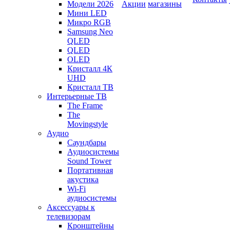
Модели 2026
Акции
магазины
Мини LED
Микро RGB
Samsung Neo
QLED
QLED
OLED
Кристалл 4К
UHD
Кристалл ТВ
Интерьерные ТВ
The Frame
The
Movingstyle
Аудио
Саундбары
Аудиосистемы
Sound Tower
Портативная
акустика
Wi-Fi
аудиосистемы
Аксессуары к
телевизорам
Кронштейны