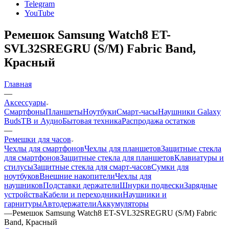
Telegram
YouTube
Ремешок Samsung Watch8 ET-
SVL32SREGRU (S/M) Fabric Band,
Красный
Главная
—
Аксессуары
Смартфоны
Планшеты
Ноутбуки
Смарт-часы
Наушники Galaxy
Buds
ТВ и Аудио
Бытовая техника
Распродажа остатков
—
Ремешки для часов
Чехлы для смартфонов
Чехлы для планшетов
Защитные стекла
для смартфонов
Защитные стекла для планшетов
Клавиатуры и
стилусы
Защитные стекла для смарт-часов
Сумки для
ноутбуков
Внешние накопители
Чехлы для
наушников
Подставки держатели
Шнурки подвески
Зарядные
устройства
Кабели и переходники
Наушники и
гарнитуры
Автодержатели
Аккумуляторы
—
Ремешок Samsung Watch8 ET-SVL32SREGRU (S/M) Fabric
Band, Красный