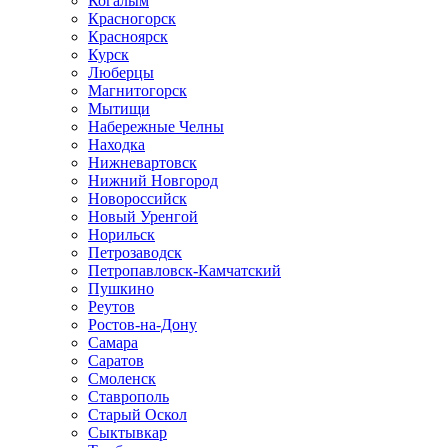
Когалым
Красногорск
Красноярск
Курск
Люберцы
Магнитогорск
Мытищи
Набережные Челны
Находка
Нижневартовск
Нижний Новгород
Новороссийск
Новый Уренгой
Норильск
Петрозаводск
Петропавловск-Камчатский
Пушкино
Реутов
Ростов-на-Дону
Самара
Саратов
Смоленск
Ставрополь
Старый Оскол
Сыктывкар