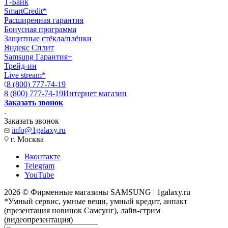
Т-Банк
SmartCredit*
Расширенная гарантия
Бонусная программа
Защитные стёкла/плёнки
Яндекс Сплит
Samsung Гарантия+
Трейд-ин
Live stream*
8 (800) 777-74-19
8 (800) 777-74-19
Интернет магазин
Заказать звонок
Заказать звонок
info@1galaxy.ru
г. Москва
Вконтакте
Telegram
YouTube
2026 © Фирменные магазины SAMSUNG | 1galaxy.ru
*Умный сервис, умные вещи, умный кредит, анпакт
(презентация новинок Самсунг), лайв-стрим
(видеопрезентация)