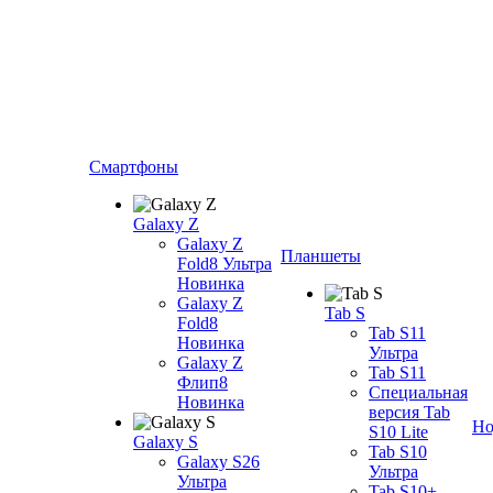
Смартфоны
Galaxy Z
Galaxy Z
Планшеты
Fold8 Ультра
Новинка
Galaxy Z
Tab S
Fold8
Tab S11
Новинка
Ультра
Galaxy Z
Tab S11
Флип8
Специальная
Новинка
версия Tab
Но
S10 Lite
Galaxy S
Tab S10
Galaxy S26
Ультра
Ультра
Tab S10+