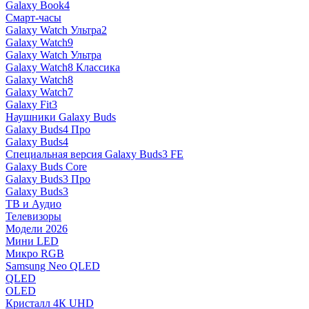
Galaxy Book4
Смарт-часы
Galaxy Watch Ультра2
Galaxy Watch9
Galaxy Watch Ультра
Galaxy Watch8 Классика
Galaxy Watch8
Galaxy Watch7
Galaxy Fit3
Наушники Galaxy Buds
Galaxy Buds4 Про
Galaxy Buds4
Специальная версия Galaxy Buds3 FE
Galaxy Buds Core
Galaxy Buds3 Про
Galaxy Buds3
ТВ и Аудио
Телевизоры
Модели 2026
Мини LED
Микро RGB
Samsung Neo QLED
QLED
OLED
Кристалл 4К UHD