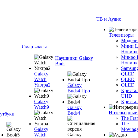
ТВ и Аудио
Телевизоры
Модели
Мини 
Смарт-часы
Новинк
Микро
Наушники Galaxy
Новинк
Buds
Samsun
Galaxy
QLED
Watch
QLED
Ультра2
OLED
Galaxy
Криста
Buds4 Про
UHD
Galaxy
Криста
Watch9
Galaxy
Интерьерные
Buds4
утбуки
The Fra
The
Galaxy
Movings
Watch