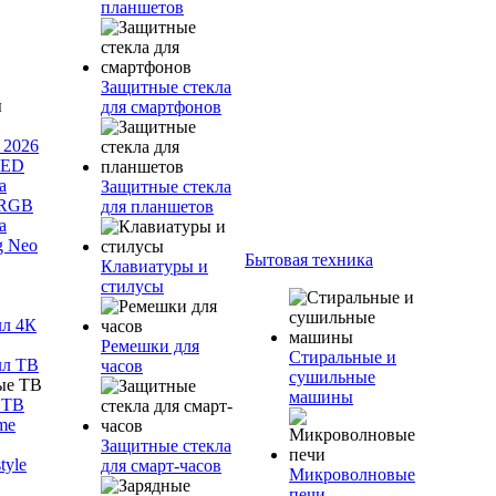
планшетов
Защитные стекла
для смартфонов
 2026
LED
а
Защитные стекла
 RGB
для планшетов
а
g Neo
Бытовая техника
Клавиатуры и
стилусы
лл 4К
Ремешки для
Стиральные и
лл ТВ
часов
сушильные
машины
 ТВ
me
Защитные стекла
tyle
для смарт-часов
Микроволновые
печи