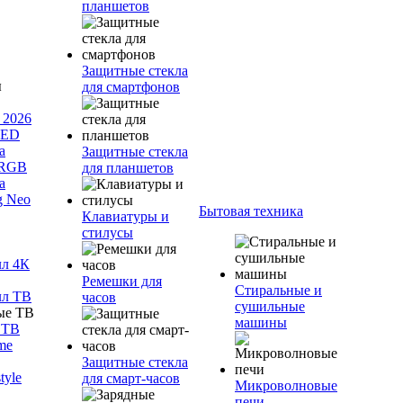
планшетов
Защитные стекла
для смартфонов
 2026
LED
а
Защитные стекла
 RGB
для планшетов
а
g Neo
Бытовая техника
Клавиатуры и
стилусы
лл 4К
Ремешки для
Стиральные и
лл ТВ
часов
сушильные
машины
 ТВ
me
Защитные стекла
tyle
для смарт-часов
Микроволновые
печи