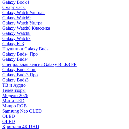
Galaxy Book4
Смарт-часы
Galaxy Watch Ультра2
Galaxy Watch9
Galaxy Watch Ультра
Galaxy Watch8 Классика
Galaxy Watch8
Galaxy Watch7
Galaxy Fit3
Наушники Galaxy Buds
Galaxy Buds4 Про
Galaxy Buds4
Специальная версия Galaxy Buds3 FE
Galaxy Buds Core
Galaxy Buds3 Про
Galaxy Buds3
ТВ и Аудио
Телевизоры
Модели 2026
Мини LED
Микро RGB
Samsung Neo QLED
QLED
OLED
Кристалл 4К UHD