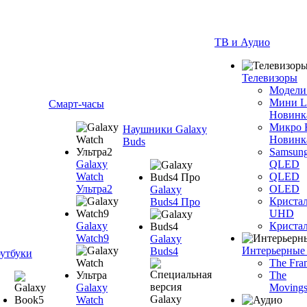
ТВ и Аудио
Телевизоры
Модели
Мини 
Смарт-часы
Новинк
Микро
Наушники Galaxy
Новинк
Buds
Samsun
Galaxy
QLED
Watch
QLED
Ультра2
OLED
Galaxy
Криста
Buds4 Про
UHD
Galaxy
Криста
Watch9
Galaxy
Интерьерные
Buds4
утбуки
The Fra
The
Galaxy
Movings
Watch