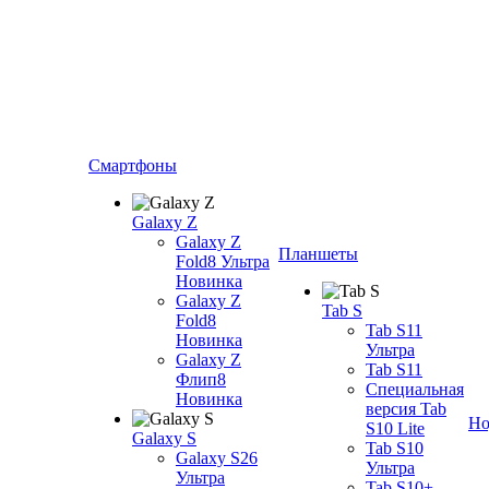
Смартфоны
Galaxy Z
Galaxy Z
Планшеты
Fold8 Ультра
Новинка
Galaxy Z
Tab S
Fold8
Tab S11
Новинка
Ультра
Galaxy Z
Tab S11
Флип8
Специальная
Новинка
версия Tab
Но
S10 Lite
Galaxy S
Tab S10
Galaxy S26
Ультра
Ультра
Tab S10+