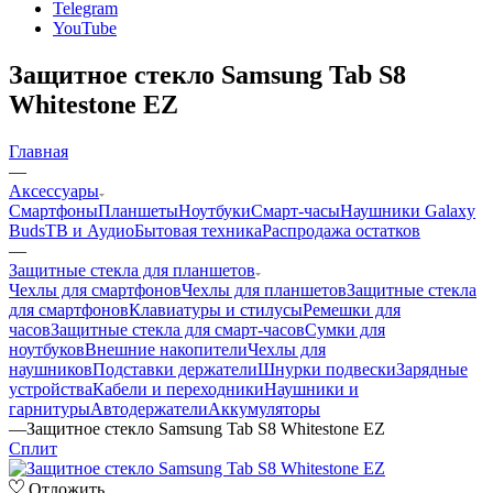
Telegram
YouTube
Защитное стекло Samsung Tab S8
Whitestone EZ
Главная
—
Аксессуары
Смартфоны
Планшеты
Ноутбуки
Смарт-часы
Наушники Galaxy
Buds
ТВ и Аудио
Бытовая техника
Распродажа остатков
—
Защитные стекла для планшетов
Чехлы для смартфонов
Чехлы для планшетов
Защитные стекла
для смартфонов
Клавиатуры и стилусы
Ремешки для
часов
Защитные стекла для смарт-часов
Сумки для
ноутбуков
Внешние накопители
Чехлы для
наушников
Подставки держатели
Шнурки подвески
Зарядные
устройства
Кабели и переходники
Наушники и
гарнитуры
Автодержатели
Аккумуляторы
—
Защитное стекло Samsung Tab S8 Whitestone EZ
Сплит
Отложить