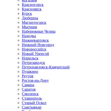
Когалым
Красногорск
Красноярск
Курск
Люберцы
Магнитогорск
Мытищи
Набережные Челны
Находка
Нижневартовск
Нижний Новгород
Новороссийск
Новый Уренгой
Норильск
Петрозаводск
Петропавловск-Камчатский
Пушкино
Реутов
Ростов-на-Дону
Самара
Саратов
Смоленск
Ставрополь
Старый Оскол
Сыктывкар