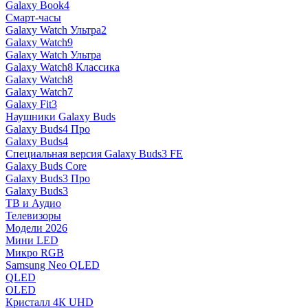
Galaxy Book4
Смарт-часы
Galaxy Watch Ультра2
Galaxy Watch9
Galaxy Watch Ультра
Galaxy Watch8 Классика
Galaxy Watch8
Galaxy Watch7
Galaxy Fit3
Наушники Galaxy Buds
Galaxy Buds4 Про
Galaxy Buds4
Специальная версия Galaxy Buds3 FE
Galaxy Buds Core
Galaxy Buds3 Про
Galaxy Buds3
ТВ и Аудио
Телевизоры
Модели 2026
Мини LED
Микро RGB
Samsung Neo QLED
QLED
OLED
Кристалл 4К UHD