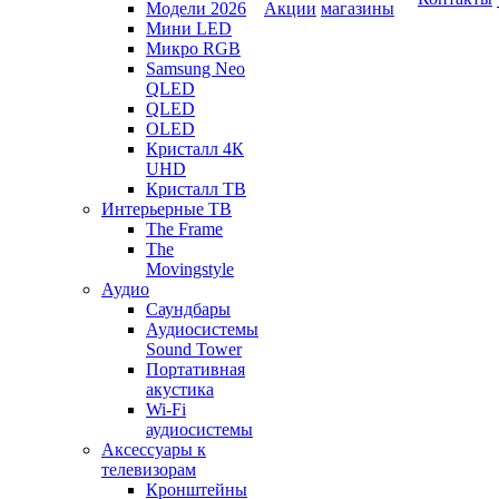
Модели 2026
Акции
магазины
Мини LED
Микро RGB
Samsung Neo
QLED
QLED
OLED
Кристалл 4К
UHD
Кристалл ТВ
Интерьерные ТВ
The Frame
The
Movingstyle
Аудио
Саундбары
Аудиосистемы
Sound Tower
Портативная
акустика
Wi-Fi
аудиосистемы
Аксессуары к
телевизорам
Кронштейны