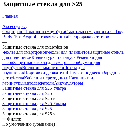
Защитные стекла для S25
Главная
—
Аксессуары
Смартфоны
Планшеты
Ноутбуки
Смарт-часы
Наушники Galaxy
Buds
ТВ и Аудио
Бытовая техника
Распродажа остатков
—
Защитные стекла для смартфонов
Чехлы для смартфонов
Чехлы для планшетов
Защитные стекла
для планшетов
Клавиатуры и стилусы
Ремешки для
часов
Защитные стекла для смарт-часов
Сумки для
ноутбуков
Внешние накопители
Чехлы для
наушников
Подставки держатели
Шнурки подвески
Зарядные
устройства
Кабели и переходники
Наушники и
гарнитуры
Автодержатели
Аккумуляторы
Защитные стекла для S25 Ультра
Защитные стекла для S25+
Защитные стекла для S25
Защитные стекла для S25 Ультра
Защитные стекла для S25+
Защитные стекла для S25
Фильтр
По умолчанию (убывание)