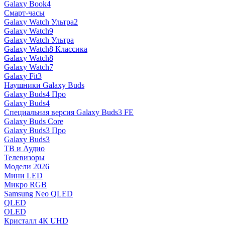
Galaxy Book4
Смарт-часы
Galaxy Watch Ультра2
Galaxy Watch9
Galaxy Watch Ультра
Galaxy Watch8 Классика
Galaxy Watch8
Galaxy Watch7
Galaxy Fit3
Наушники Galaxy Buds
Galaxy Buds4 Про
Galaxy Buds4
Специальная версия Galaxy Buds3 FE
Galaxy Buds Core
Galaxy Buds3 Про
Galaxy Buds3
ТВ и Аудио
Телевизоры
Модели 2026
Мини LED
Микро RGB
Samsung Neo QLED
QLED
OLED
Кристалл 4К UHD