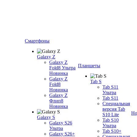
Смартфоны
Galaxy Z
Galaxy Z
Планшеты
Fold8 Ультра
Новинка
Galaxy Z
Tab S
Fold8
Tab S11
Новинка
Ультра
Galaxy Z
Tab S11
Флип8
Специальная
Новинка
версия Tab
Но
S10 Lite
Galaxy S
Tab S10
Galaxy S26
Ультра
Ультра
Tab S10+
Galaxy S26+
Специальная