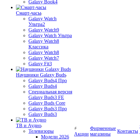
Galaxy Book4
Смарт-часы
Galaxy Watch
Ультра2
Galaxy Watch9
Galaxy Watch Ультра
Galaxy Watch8
Классика
Galaxy Watch8
Galaxy Watch7
Galaxy Fit3
Наушники Galaxy Buds
Galaxy Buds4 Про
Galaxy Buds4
Специальная версия
Galaxy Buds3 FE
Galaxy Buds Core
Galaxy Buds3 Про
Galaxy Buds3
ТВ и Аудио
Фирменные
Телевизоры
Контакты
Акции
магазины
Модели 2026