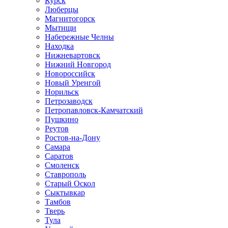
Курск
Люберцы
Магнитогорск
Мытищи
Набережные Челны
Находка
Нижневартовск
Нижний Новгород
Новороссийск
Новый Уренгой
Норильск
Петрозаводск
Петропавловск-Камчатский
Пушкино
Реутов
Ростов-на-Дону
Самара
Саратов
Смоленск
Ставрополь
Старый Оскол
Сыктывкар
Тамбов
Тверь
Тула