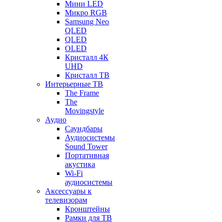
Мини LED
Микро RGB
Samsung Neo
QLED
QLED
OLED
Кристалл 4К
UHD
Кристалл ТВ
Интерьерные ТВ
The Frame
The
Movingstyle
Аудио
Саундбары
Аудиосистемы
Sound Tower
Портативная
акустика
Wi-Fi
аудиосистемы
Аксессуары к
телевизорам
Кронштейны
Рамки для ТВ