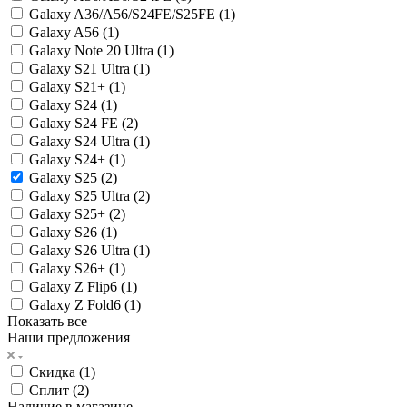
Galaxy A36/A56/S24FE/S25FE (
1
)
Galaxy A56 (
1
)
Galaxy Note 20 Ultra (
1
)
Galaxy S21 Ultra (
1
)
Galaxy S21+ (
1
)
Galaxy S24 (
1
)
Galaxy S24 FE (
2
)
Galaxy S24 Ultra (
1
)
Galaxy S24+ (
1
)
Galaxy S25 (
2
)
Galaxy S25 Ultra (
2
)
Galaxy S25+ (
2
)
Galaxy S26 (
1
)
Galaxy S26 Ultra (
1
)
Galaxy S26+ (
1
)
Galaxy Z Flip6 (
1
)
Galaxy Z Fold6 (
1
)
Показать все
Наши предложения
Скидка (
1
)
Сплит (
2
)
Наличие в магазине