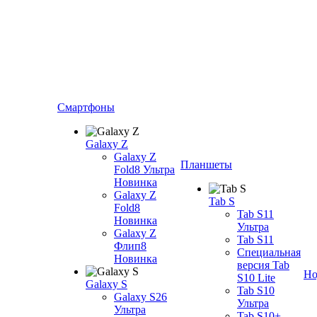
Смартфоны
Galaxy Z
Galaxy Z
Планшеты
Fold8 Ультра
Новинка
Galaxy Z
Tab S
Fold8
Tab S11
Новинка
Ультра
Galaxy Z
Tab S11
Флип8
Специальная
Новинка
версия Tab
Но
S10 Lite
Galaxy S
Tab S10
Galaxy S26
Ультра
Ультра
Tab S10+