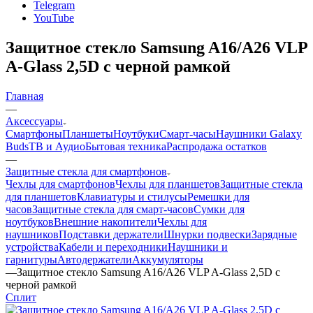
Telegram
YouTube
Защитное стекло Samsung A16/A26 VLP
A-Glass 2,5D с черной рамкой
Главная
—
Аксессуары
Смартфоны
Планшеты
Ноутбуки
Смарт-часы
Наушники Galaxy
Buds
ТВ и Аудио
Бытовая техника
Распродажа остатков
—
Защитные стекла для смартфонов
Чехлы для смартфонов
Чехлы для планшетов
Защитные стекла
для планшетов
Клавиатуры и стилусы
Ремешки для
часов
Защитные стекла для смарт-часов
Сумки для
ноутбуков
Внешние накопители
Чехлы для
наушников
Подставки держатели
Шнурки подвески
Зарядные
устройства
Кабели и переходники
Наушники и
гарнитуры
Автодержатели
Аккумуляторы
—
Защитное стекло Samsung A16/A26 VLP A-Glass 2,5D с
черной рамкой
Сплит