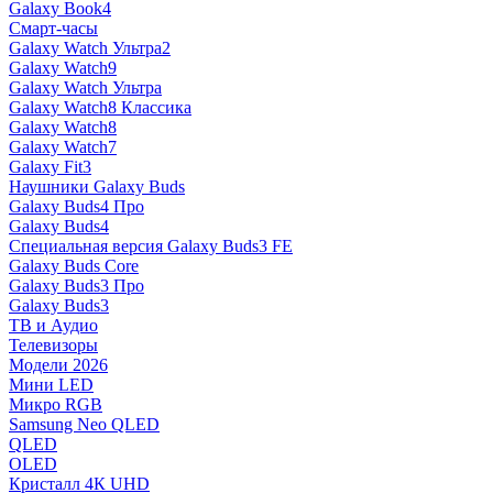
Galaxy Book4
Смарт-часы
Galaxy Watch Ультра2
Galaxy Watch9
Galaxy Watch Ультра
Galaxy Watch8 Классика
Galaxy Watch8
Galaxy Watch7
Galaxy Fit3
Наушники Galaxy Buds
Galaxy Buds4 Про
Galaxy Buds4
Специальная версия Galaxy Buds3 FE
Galaxy Buds Core
Galaxy Buds3 Про
Galaxy Buds3
ТВ и Аудио
Телевизоры
Модели 2026
Мини LED
Микро RGB
Samsung Neo QLED
QLED
OLED
Кристалл 4К UHD