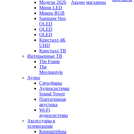
Модели 2026
Акции
магазины
Мини LED
Микро RGB
Samsung Neo
QLED
QLED
OLED
Кристалл 4К
UHD
Кристалл ТВ
Интерьерные ТВ
The Frame
The
Movingstyle
Аудио
Саундбары
Аудиосистемы
Sound Tower
Портативная
акустика
Wi-Fi
аудиосистемы
Аксессуары к
телевизорам
Кронштейны