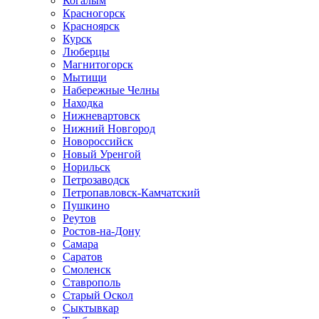
Когалым
Красногорск
Красноярск
Курск
Люберцы
Магнитогорск
Мытищи
Набережные Челны
Находка
Нижневартовск
Нижний Новгород
Новороссийск
Новый Уренгой
Норильск
Петрозаводск
Петропавловск-Камчатский
Пушкино
Реутов
Ростов-на-Дону
Самара
Саратов
Смоленск
Ставрополь
Старый Оскол
Сыктывкар