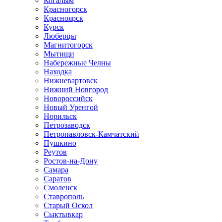
Когалым
Красногорск
Красноярск
Курск
Люберцы
Магнитогорск
Мытищи
Набережные Челны
Находка
Нижневартовск
Нижний Новгород
Новороссийск
Новый Уренгой
Норильск
Петрозаводск
Петропавловск-Камчатский
Пушкино
Реутов
Ростов-на-Дону
Самара
Саратов
Смоленск
Ставрополь
Старый Оскол
Сыктывкар