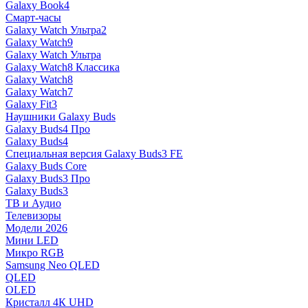
Galaxy Book4
Смарт-часы
Galaxy Watch Ультра2
Galaxy Watch9
Galaxy Watch Ультра
Galaxy Watch8 Классика
Galaxy Watch8
Galaxy Watch7
Galaxy Fit3
Наушники Galaxy Buds
Galaxy Buds4 Про
Galaxy Buds4
Специальная версия Galaxy Buds3 FE
Galaxy Buds Core
Galaxy Buds3 Про
Galaxy Buds3
ТВ и Аудио
Телевизоры
Модели 2026
Мини LED
Микро RGB
Samsung Neo QLED
QLED
OLED
Кристалл 4К UHD