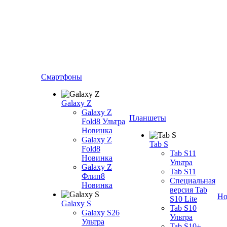
Смартфоны
Galaxy Z
Galaxy Z
Планшеты
Fold8 Ультра
Новинка
Galaxy Z
Tab S
Fold8
Tab S11
Новинка
Ультра
Galaxy Z
Tab S11
Флип8
Специальная
Новинка
версия Tab
Но
S10 Lite
Galaxy S
Tab S10
Galaxy S26
Ультра
Ультра
Tab S10+