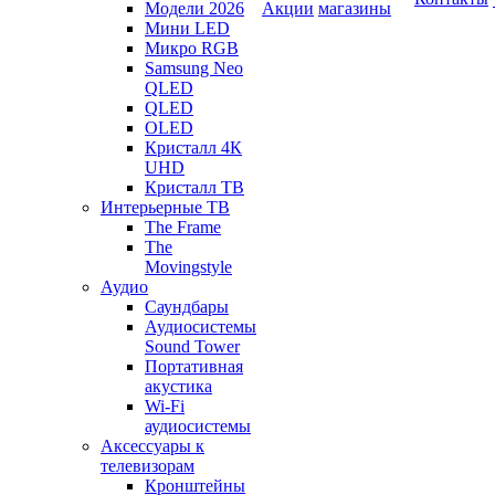
Модели 2026
Акции
магазины
Мини LED
Микро RGB
Samsung Neo
QLED
QLED
OLED
Кристалл 4К
UHD
Кристалл ТВ
Интерьерные ТВ
The Frame
The
Movingstyle
Аудио
Саундбары
Аудиосистемы
Sound Tower
Портативная
акустика
Wi-Fi
аудиосистемы
Аксессуары к
телевизорам
Кронштейны