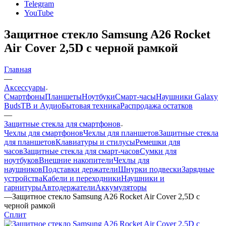
Telegram
YouTube
Защитное стекло Samsung A26 Rocket
Air Cover 2,5D с черной рамкой
Главная
—
Аксессуары
Смартфоны
Планшеты
Ноутбуки
Смарт-часы
Наушники Galaxy
Buds
ТВ и Аудио
Бытовая техника
Распродажа остатков
—
Защитные стекла для смартфонов
Чехлы для смартфонов
Чехлы для планшетов
Защитные стекла
для планшетов
Клавиатуры и стилусы
Ремешки для
часов
Защитные стекла для смарт-часов
Сумки для
ноутбуков
Внешние накопители
Чехлы для
наушников
Подставки держатели
Шнурки подвески
Зарядные
устройства
Кабели и переходники
Наушники и
гарнитуры
Автодержатели
Аккумуляторы
—
Защитное стекло Samsung A26 Rocket Air Cover 2,5D с
черной рамкой
Сплит