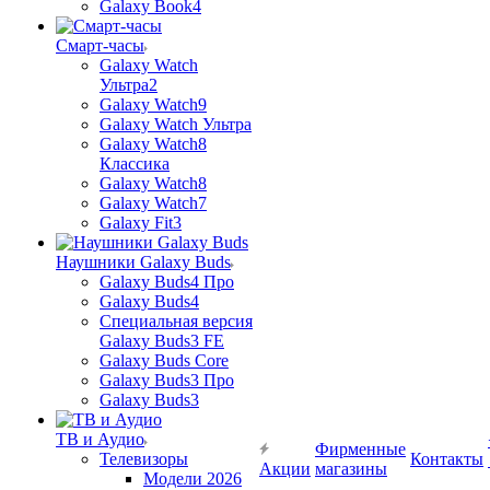
Galaxy Book4
Смарт-часы
Galaxy Watch
Ультра2
Galaxy Watch9
Galaxy Watch Ультра
Galaxy Watch8
Классика
Galaxy Watch8
Galaxy Watch7
Galaxy Fit3
Наушники Galaxy Buds
Galaxy Buds4 Про
Galaxy Buds4
Специальная версия
Galaxy Buds3 FE
Galaxy Buds Core
Galaxy Buds3 Про
Galaxy Buds3
ТВ и Аудио
Фирменные
Телевизоры
Контакты
Акции
магазины
Модели 2026