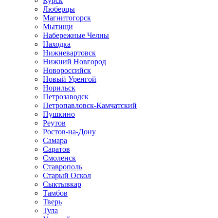
Курск
Люберцы
Магнитогорск
Мытищи
Набережные Челны
Находка
Нижневартовск
Нижний Новгород
Новороссийск
Новый Уренгой
Норильск
Петрозаводск
Петропавловск-Камчатский
Пушкино
Реутов
Ростов-на-Дону
Самара
Саратов
Смоленск
Ставрополь
Старый Оскол
Сыктывкар
Тамбов
Тверь
Тула