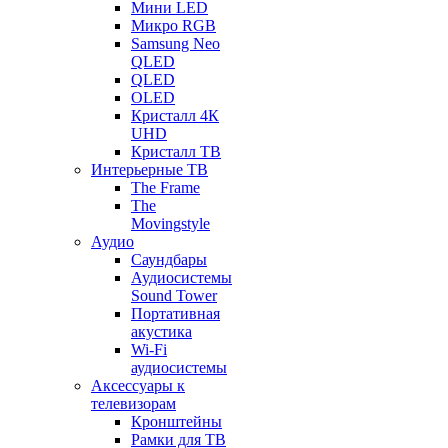
Мини LED
Микро RGB
Samsung Neo
QLED
QLED
OLED
Кристалл 4К
UHD
Кристалл ТВ
Интерьерные ТВ
The Frame
The
Movingstyle
Аудио
Саундбары
Аудиосистемы
Sound Tower
Портативная
акустика
Wi-Fi
аудиосистемы
Аксессуары к
телевизорам
Кронштейны
Рамки для ТВ