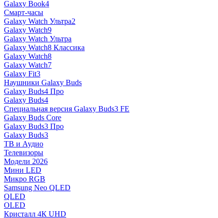
Galaxy Book4
Смарт-часы
Galaxy Watch Ультра2
Galaxy Watch9
Galaxy Watch Ультра
Galaxy Watch8 Классика
Galaxy Watch8
Galaxy Watch7
Galaxy Fit3
Наушники Galaxy Buds
Galaxy Buds4 Про
Galaxy Buds4
Специальная версия Galaxy Buds3 FE
Galaxy Buds Core
Galaxy Buds3 Про
Galaxy Buds3
ТВ и Аудио
Телевизоры
Модели 2026
Мини LED
Микро RGB
Samsung Neo QLED
QLED
OLED
Кристалл 4К UHD