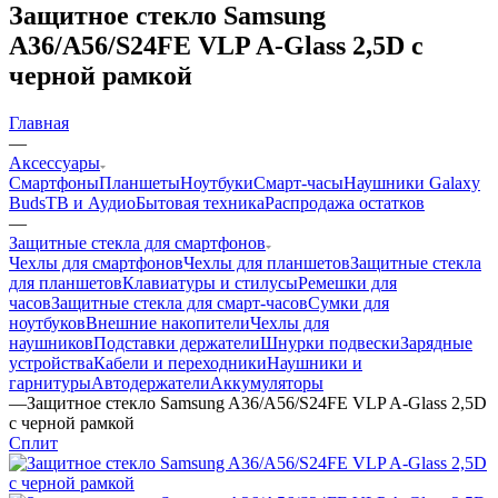
Защитное стекло Samsung
A36/A56/S24FE VLP A-Glass 2,5D с
черной рамкой
Главная
—
Аксессуары
Смартфоны
Планшеты
Ноутбуки
Смарт-часы
Наушники Galaxy
Buds
ТВ и Аудио
Бытовая техника
Распродажа остатков
—
Защитные стекла для смартфонов
Чехлы для смартфонов
Чехлы для планшетов
Защитные стекла
для планшетов
Клавиатуры и стилусы
Ремешки для
часов
Защитные стекла для смарт-часов
Сумки для
ноутбуков
Внешние накопители
Чехлы для
наушников
Подставки держатели
Шнурки подвески
Зарядные
устройства
Кабели и переходники
Наушники и
гарнитуры
Автодержатели
Аккумуляторы
—
Защитное стекло Samsung A36/A56/S24FE VLP A-Glass 2,5D
с черной рамкой
Сплит