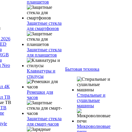
планшетов
Защитные стекла
для смартфонов
 2026
LED
а
Защитные стекла
 RGB
для планшетов
а
g Neo
Бытовая техника
Клавиатуры и
стилусы
лл 4К
Ремешки для
Стиральные и
лл ТВ
часов
сушильные
машины
 ТВ
me
Защитные стекла
tyle
для смарт-часов
Микроволновые
печи