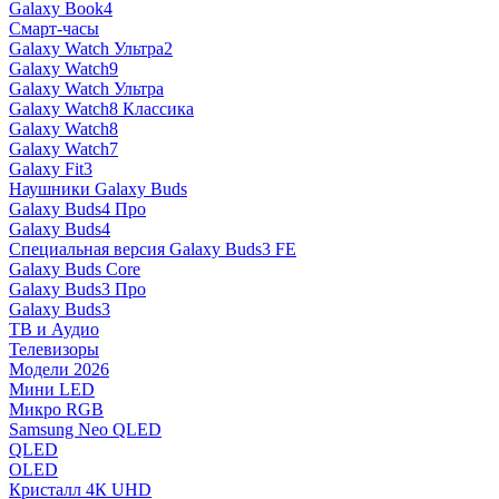
Galaxy Book4
Смарт-часы
Galaxy Watch Ультра2
Galaxy Watch9
Galaxy Watch Ультра
Galaxy Watch8 Классика
Galaxy Watch8
Galaxy Watch7
Galaxy Fit3
Наушники Galaxy Buds
Galaxy Buds4 Про
Galaxy Buds4
Специальная версия Galaxy Buds3 FE
Galaxy Buds Core
Galaxy Buds3 Про
Galaxy Buds3
ТВ и Аудио
Телевизоры
Модели 2026
Мини LED
Микро RGB
Samsung Neo QLED
QLED
OLED
Кристалл 4К UHD