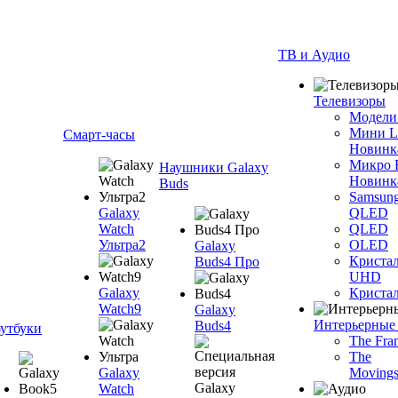
ТВ и Аудио
Телевизоры
Модели
Мини 
Смарт-часы
Новинк
Микро
Наушники Galaxy
Новинк
Buds
Samsun
Galaxy
QLED
Watch
QLED
Ультра2
OLED
Galaxy
Криста
Buds4 Про
UHD
Galaxy
Криста
Watch9
Galaxy
Интерьерные
Buds4
утбуки
The Fra
The
Galaxy
Movings
Watch