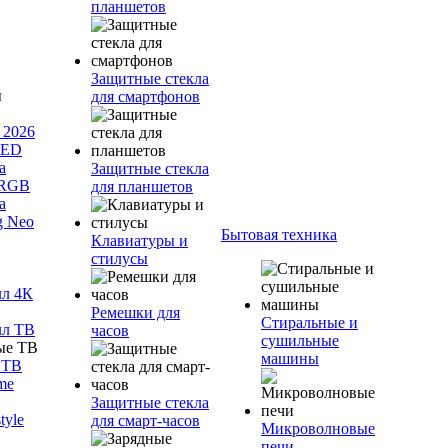
планшетов
Защитные стекла
для смартфонов
 2026
LED
а
Защитные стекла
 RGB
для планшетов
а
g Neo
Бытовая техника
Клавиатуры и
стилусы
лл 4К
Ремешки для
Стиральные и
лл ТВ
часов
сушильные
машины
 ТВ
me
Защитные стекла
tyle
для смарт-часов
Микроволновые
печи