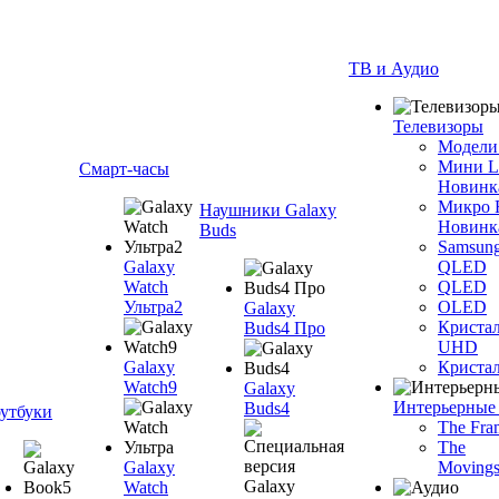
ТВ и Аудио
Телевизоры
Модели
Мини 
Смарт-часы
Новинк
Микро
Наушники Galaxy
Новинк
Buds
Samsun
Galaxy
QLED
Watch
QLED
Ультра2
OLED
Galaxy
Криста
Buds4 Про
UHD
Galaxy
Криста
Watch9
Galaxy
Интерьерные
Buds4
утбуки
The Fra
The
Galaxy
Movings
Watch