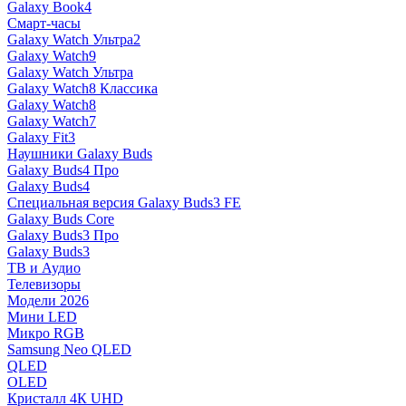
Galaxy Book4
Смарт-часы
Galaxy Watch Ультра2
Galaxy Watch9
Galaxy Watch Ультра
Galaxy Watch8 Классика
Galaxy Watch8
Galaxy Watch7
Galaxy Fit3
Наушники Galaxy Buds
Galaxy Buds4 Про
Galaxy Buds4
Специальная версия Galaxy Buds3 FE
Galaxy Buds Core
Galaxy Buds3 Про
Galaxy Buds3
ТВ и Аудио
Телевизоры
Модели 2026
Мини LED
Микро RGB
Samsung Neo QLED
QLED
OLED
Кристалл 4К UHD