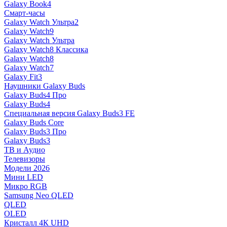
Galaxy Book4
Смарт-часы
Galaxy Watch Ультра2
Galaxy Watch9
Galaxy Watch Ультра
Galaxy Watch8 Классика
Galaxy Watch8
Galaxy Watch7
Galaxy Fit3
Наушники Galaxy Buds
Galaxy Buds4 Про
Galaxy Buds4
Специальная версия Galaxy Buds3 FE
Galaxy Buds Core
Galaxy Buds3 Про
Galaxy Buds3
ТВ и Аудио
Телевизоры
Модели 2026
Мини LED
Микро RGB
Samsung Neo QLED
QLED
OLED
Кристалл 4К UHD