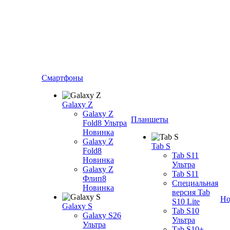
Смартфоны
Galaxy Z
Galaxy Z
Планшеты
Fold8 Ультра
Новинка
Galaxy Z
Tab S
Fold8
Tab S11
Новинка
Ультра
Galaxy Z
Tab S11
Флип8
Специальная
Новинка
версия Tab
Но
S10 Lite
Galaxy S
Tab S10
Galaxy S26
Ультра
Ультра
Tab S10+