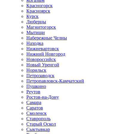
Когалым
Красногорск
Красноярск
Курск
Люберцы
Магнитогорск
Мытищи
Набережные Челны
Находка
Нижневартовск
Нижний Новгород
Новороссийск
Новый Уренгой
Норильск
Петрозаводск
Петропавловск-Камчатский
Пушкино
Реутов
Ростов-на-Дону
Самара
Саратов
Смоленск
Ставрополь
Старый Оскол
Сыктывкар