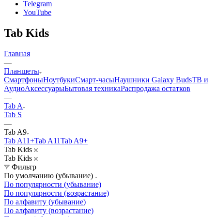
Telegram
YouTube
Tab Kids
Главная
—
Планшеты
Смартфоны
Ноутбуки
Смарт-часы
Наушники Galaxy Buds
ТВ и
Аудио
Аксессуары
Бытовая техника
Распродажа остатков
—
Tab A
Tab S
—
Tab A9
Tab A11+
Tab A11
Tab A9+
Tab Kids
Tab Kids
Фильтр
По умолчанию (убывание)
По популярности (убывание)
По популярности (возрастание)
По алфавиту (убывание)
По алфавиту (возрастание)