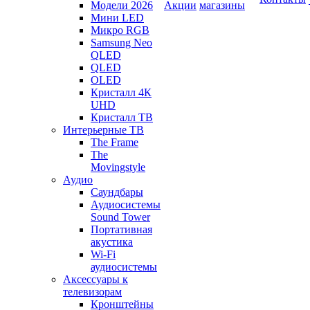
Модели 2026
Акции
магазины
Мини LED
Микро RGB
Samsung Neo
QLED
QLED
OLED
Кристалл 4К
UHD
Кристалл ТВ
Интерьерные ТВ
The Frame
The
Movingstyle
Аудио
Саундбары
Аудиосистемы
Sound Tower
Портативная
акустика
Wi-Fi
аудиосистемы
Аксессуары к
телевизорам
Кронштейны