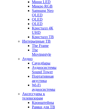
Мини LED
Микро RGB
Samsung Neo
QLED
QLED
OLED
Кристалл 4К
UHD
Кристалл ТВ
Интерьерные ТВ
The Frame
The
Movingstyle
Аудио
Саундбары
Аудиосистемы
Sound Tower
Портативная
акустика
Wi-Fi
аудиосистемы
Аксессуары к
телевизорам
Кронштейны
Рамки для ТВ