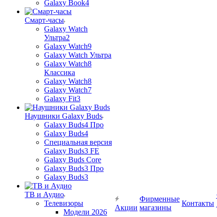
Galaxy Book4
Смарт-часы
Galaxy Watch
Ультра2
Galaxy Watch9
Galaxy Watch Ультра
Galaxy Watch8
Классика
Galaxy Watch8
Galaxy Watch7
Galaxy Fit3
Наушники Galaxy Buds
Galaxy Buds4 Про
Galaxy Buds4
Специальная версия
Galaxy Buds3 FE
Galaxy Buds Core
Galaxy Buds3 Про
Galaxy Buds3
ТВ и Аудио
Фирменные
Телевизоры
Контакты
Акции
магазины
Модели 2026