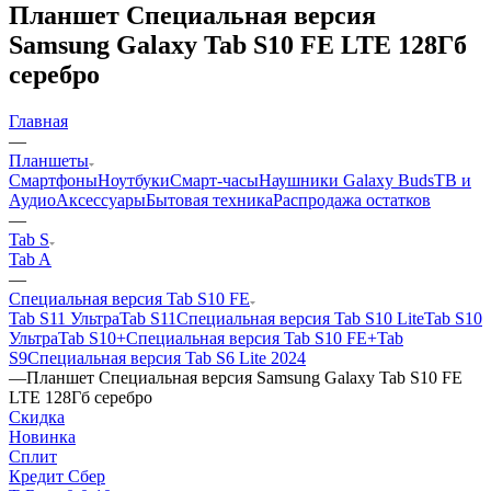
Планшет Специальная версия
Samsung Galaxy Tab S10 FE LTE 128Гб
серебро
Главная
—
Планшеты
Смартфоны
Ноутбуки
Смарт-часы
Наушники Galaxy Buds
ТВ и
Аудио
Аксессуары
Бытовая техника
Распродажа остатков
—
Tab S
Tab A
—
Специальная версия Tab S10 FE
Tab S11 Ультра
Tab S11
Специальная версия Tab S10 Lite
Tab S10
Ультра
Tab S10+
Специальная версия Tab S10 FE+
Tab
S9
Специальная версия Tab S6 Lite 2024
—
Планшет Специальная версия Samsung Galaxy Tab S10 FE
LTE 128Гб серебро
Скидка
Новинка
Сплит
Кредит Сбер