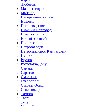
Курск
Люберцы
Магнитогорск
Мытищи
Набережные Челны
Находка
Нижневартовск
Нижний Новгород
Новороссийск
Новый Уренгой
Норильск
Петрозаводск
Петропавловск-Камчатский
Пушкино
Реутов
Ростов-на-Дону
Самара
Саратов
Смоленск
Ставрополь
Старый Оскол
Сыктывкар
Тамбов
Тверь
Тула