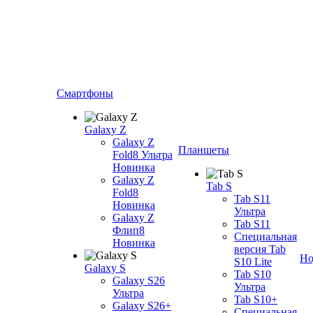
Смартфоны
Galaxy Z
Galaxy Z
Планшеты
Fold8 Ультра
Новинка
Galaxy Z
Tab S
Fold8
Tab S11
Новинка
Ультра
Galaxy Z
Tab S11
Флип8
Специальная
Новинка
версия Tab
Но
S10 Lite
Galaxy S
Tab S10
Galaxy S26
Ультра
Ультра
Tab S10+
Galaxy S26+
Специальная