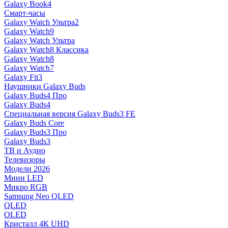
Galaxy Book4
Смарт-часы
Galaxy Watch Ультра2
Galaxy Watch9
Galaxy Watch Ультра
Galaxy Watch8 Классика
Galaxy Watch8
Galaxy Watch7
Galaxy Fit3
Наушники Galaxy Buds
Galaxy Buds4 Про
Galaxy Buds4
Специальная версия Galaxy Buds3 FE
Galaxy Buds Core
Galaxy Buds3 Про
Galaxy Buds3
ТВ и Аудио
Телевизоры
Модели 2026
Мини LED
Микро RGB
Samsung Neo QLED
QLED
OLED
Кристалл 4К UHD