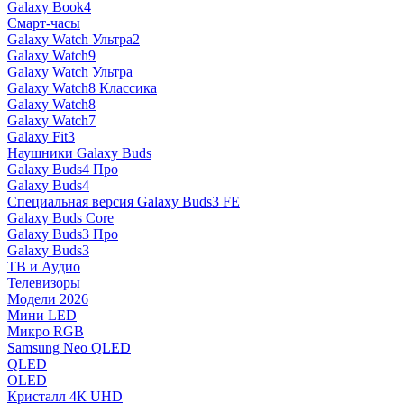
Galaxy Book4
Смарт-часы
Galaxy Watch Ультра2
Galaxy Watch9
Galaxy Watch Ультра
Galaxy Watch8 Классика
Galaxy Watch8
Galaxy Watch7
Galaxy Fit3
Наушники Galaxy Buds
Galaxy Buds4 Про
Galaxy Buds4
Специальная версия Galaxy Buds3 FE
Galaxy Buds Core
Galaxy Buds3 Про
Galaxy Buds3
ТВ и Аудио
Телевизоры
Модели 2026
Мини LED
Микро RGB
Samsung Neo QLED
QLED
OLED
Кристалл 4К UHD