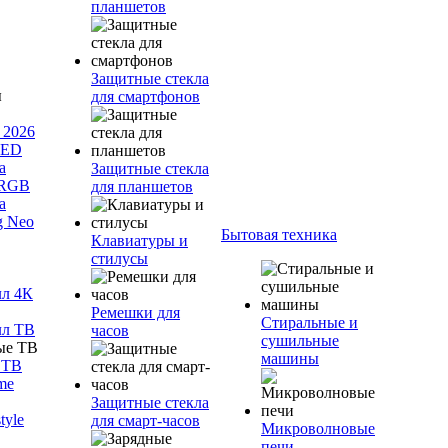
планшетов
Защитные стекла
для смартфонов
 2026
LED
а
Защитные стекла
 RGB
для планшетов
а
g Neo
Бытовая техника
Клавиатуры и
стилусы
лл 4К
Ремешки для
Стиральные и
лл ТВ
часов
сушильные
машины
 ТВ
me
Защитные стекла
tyle
для смарт-часов
Микроволновые
печи