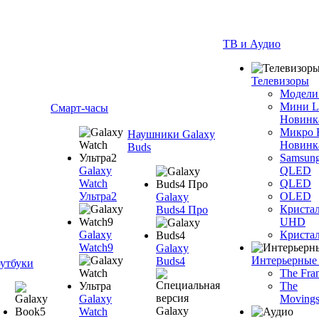
ТВ и Аудио
Телевизоры
Модели
Мини 
Смарт-часы
Новинк
Микро
Наушники Galaxy
Новинк
Buds
Samsun
Galaxy
QLED
Watch
QLED
Ультра2
OLED
Galaxy
Криста
Buds4 Про
UHD
Galaxy
Криста
Watch9
Galaxy
Интерьерные
Buds4
утбуки
The Fra
The
Galaxy
Movings
Watch