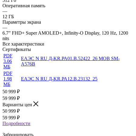
512 Гб
Оперативная память
—
12 ГБ
Параметры экрана
—
6.7” FHD+ Super AMOLED+, Infinity-O Display, 120 Hz, 1200
nits
Все характеристики
Сертификаты
PDF
ЕАЭС N RU Д-KR.РА01.В.52422_26 MOB SM-
3.06
A576B
МБ
PDF
1.98
ЕАЭС N RU Д-KR.РА12.В.23132_25
МБ
50 999
₽
59 999 ₽
Варианты цен
50 999
₽
59 999 ₽
Подробности
Забронировать