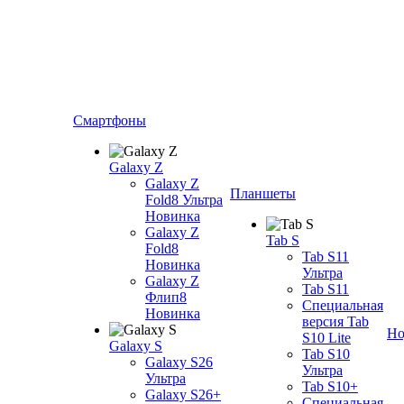
Смартфоны
Galaxy Z
Galaxy Z
Планшеты
Fold8 Ультра
Новинка
Galaxy Z
Tab S
Fold8
Tab S11
Новинка
Ультра
Galaxy Z
Tab S11
Флип8
Специальная
Новинка
версия Tab
Но
S10 Lite
Galaxy S
Tab S10
Galaxy S26
Ультра
Ультра
Tab S10+
Galaxy S26+
Специальная