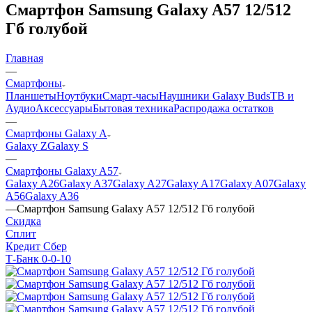
Смартфон Samsung Galaxy A57 12/512
Гб голубой
Главная
—
Смартфоны
Планшеты
Ноутбуки
Смарт-часы
Наушники Galaxy Buds
ТВ и
Аудио
Аксессуары
Бытовая техника
Распродажа остатков
—
Смартфоны Galaxy A
Galaxy Z
Galaxy S
—
Смартфоны Galaxy A57
Galaxy A26
Galaxy A37
Galaxy A27
Galaxy A17
Galaxy A07
Galaxy
A56
Galaxy A36
—
Смартфон Samsung Galaxy A57 12/512 Гб голубой
Скидка
Сплит
Кредит Сбер
Т-Банк 0-0-10