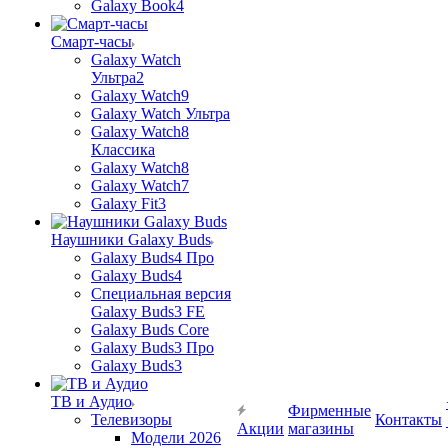
Galaxy Book4
Смарт-часы
Galaxy Watch
Ультра2
Galaxy Watch9
Galaxy Watch Ультра
Galaxy Watch8
Классика
Galaxy Watch8
Galaxy Watch7
Galaxy Fit3
Наушники Galaxy Buds
Galaxy Buds4 Про
Galaxy Buds4
Специальная версия
Galaxy Buds3 FE
Galaxy Buds Core
Galaxy Buds3 Про
Galaxy Buds3
ТВ и Аудио
Фирменные
Телевизоры
Контакты
Акции
магазины
Модели 2026