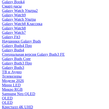
Galaxy Book4
Смарт-часы
Galaxy Watch Ультра2
Galaxy Watch9
Galaxy Watch Ультра
Galaxy Watch8 Классика
Galaxy Watch8
Galaxy Watch7
Galaxy Fit3
Наушники Galaxy Buds
Galaxy Buds4 Про
Galaxy Buds4
Специальная версия Galaxy Buds3 FE
Galaxy Buds Core
Galaxy Buds3 Про
Galaxy Buds3
ТВ и Аудио
Телевизоры
Модели 2026
Мини LED
Микро RGB
Samsung Neo QLED
QLED
OLED
Кристалл 4К UHD