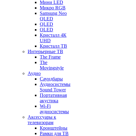
Мини LED
Микро RGB
Samsung Neo
QLED
QLED
OLED
Кристалл 4К
UHD
Кристалл ТВ
Интерьерные ТВ
The Frame
The
Movingstyle
Аудио
Саундбары
Аудиосистемы
Sound Tower
Портативная
акустика
Wi-Fi
аудиосистемы
Аксессуары к
телевизорам
Кронштейны
Рамки для ТВ