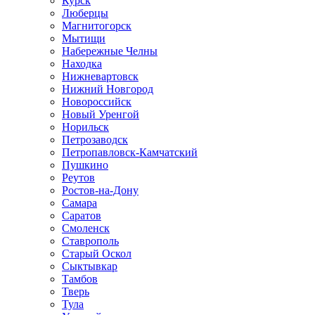
Курск
Люберцы
Магнитогорск
Мытищи
Набережные Челны
Находка
Нижневартовск
Нижний Новгород
Новороссийск
Новый Уренгой
Норильск
Петрозаводск
Петропавловск-Камчатский
Пушкино
Реутов
Ростов-на-Дону
Самара
Саратов
Смоленск
Ставрополь
Старый Оскол
Сыктывкар
Тамбов
Тверь
Тула