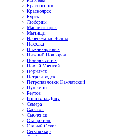
Когалым
Красногорск
Красноярск
Курск
Люберцы
Магнитогорск
Мытищи
Набережные Челны
Находка
Нижневартовск
Нижний Новгород
Новороссийск
Новый Уренгой
Норильск
Петрозаводск
Петропавловск-Камчатский
Пушкино
Реутов
Ростов-на-Дону
Самара
Саратов
Смоленск
Ставрополь
Старый Оскол
Сыктывкар