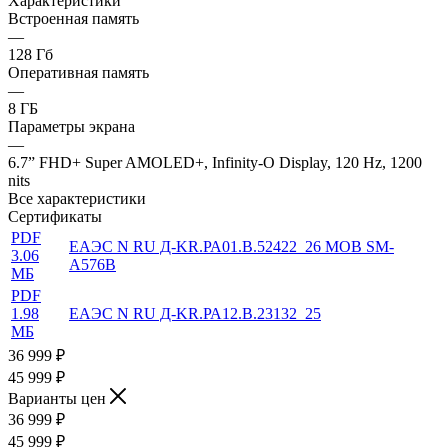
Характеристики
Встроенная память
—
128 Гб
Оперативная память
—
8 ГБ
Параметры экрана
—
6.7” FHD+ Super AMOLED+, Infinity-O Display, 120 Hz, 1200
nits
Все характеристики
Сертификаты
PDF
ЕАЭС N RU Д-KR.РА01.В.52422_26 MOB SM-
3.06
A576B
МБ
PDF
1.98
ЕАЭС N RU Д-KR.РА12.В.23132_25
МБ
36 999
₽
45 999 ₽
Варианты цен
36 999
₽
45 999 ₽