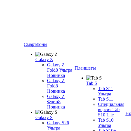
Смартфоны
Galaxy Z
Galaxy Z
Планшеты
Fold8 Ультра
Новинка
Galaxy Z
Tab S
Fold8
Tab S11
Новинка
Ультра
Galaxy Z
Tab S11
Флип8
Специальная
Новинка
версия Tab
Но
S10 Lite
Galaxy S
Tab S10
Galaxy S26
Ультра
Ультра
Tab S10+