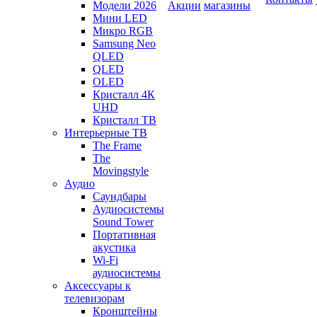
Модели 2026
Акции
магазины
Мини LED
Микро RGB
Samsung Neo
QLED
QLED
OLED
Кристалл 4К
UHD
Кристалл ТВ
Интерьерные ТВ
The Frame
The
Movingstyle
Аудио
Саундбары
Аудиосистемы
Sound Tower
Портативная
акустика
Wi-Fi
аудиосистемы
Аксессуары к
телевизорам
Кронштейны