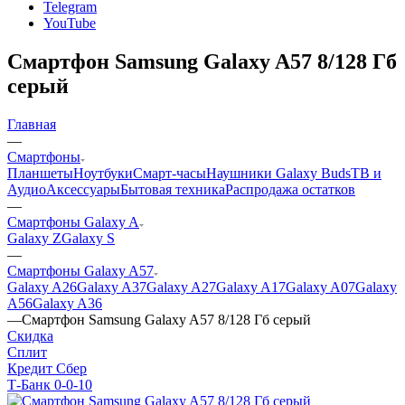
Telegram
YouTube
Смартфон Samsung Galaxy A57 8/128 Гб
серый
Главная
—
Смартфоны
Планшеты
Ноутбуки
Смарт-часы
Наушники Galaxy Buds
ТВ и
Аудио
Аксессуары
Бытовая техника
Распродажа остатков
—
Смартфоны Galaxy A
Galaxy Z
Galaxy S
—
Смартфоны Galaxy A57
Galaxy A26
Galaxy A37
Galaxy A27
Galaxy A17
Galaxy A07
Galaxy
A56
Galaxy A36
—
Смартфон Samsung Galaxy A57 8/128 Гб серый
Скидка
Сплит
Кредит Сбер
Т-Банк 0-0-10