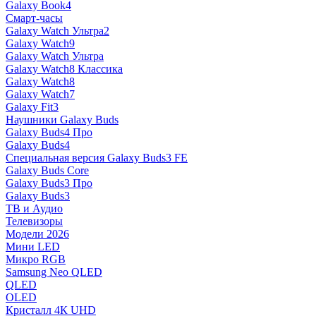
Galaxy Book4
Смарт-часы
Galaxy Watch Ультра2
Galaxy Watch9
Galaxy Watch Ультра
Galaxy Watch8 Классика
Galaxy Watch8
Galaxy Watch7
Galaxy Fit3
Наушники Galaxy Buds
Galaxy Buds4 Про
Galaxy Buds4
Специальная версия Galaxy Buds3 FE
Galaxy Buds Core
Galaxy Buds3 Про
Galaxy Buds3
ТВ и Аудио
Телевизоры
Модели 2026
Мини LED
Микро RGB
Samsung Neo QLED
QLED
OLED
Кристалл 4К UHD