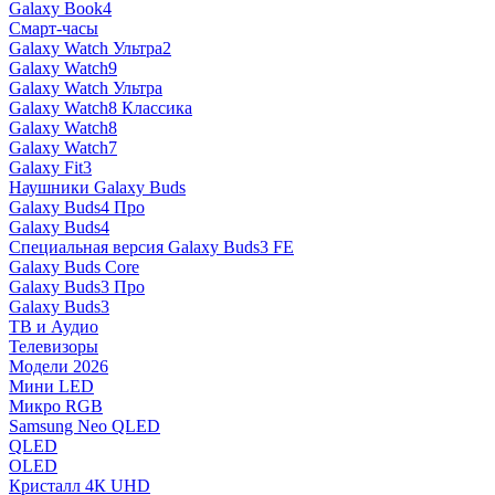
Galaxy Book4
Смарт-часы
Galaxy Watch Ультра2
Galaxy Watch9
Galaxy Watch Ультра
Galaxy Watch8 Классика
Galaxy Watch8
Galaxy Watch7
Galaxy Fit3
Наушники Galaxy Buds
Galaxy Buds4 Про
Galaxy Buds4
Специальная версия Galaxy Buds3 FE
Galaxy Buds Core
Galaxy Buds3 Про
Galaxy Buds3
ТВ и Аудио
Телевизоры
Модели 2026
Мини LED
Микро RGB
Samsung Neo QLED
QLED
OLED
Кристалл 4К UHD