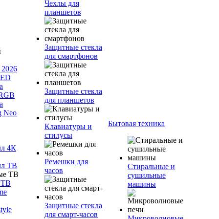
Чехлы для
планшетов
Защитные стекла
для смартфонов
 2026
LED
а
Защитные стекла
 RGB
для планшетов
а
g Neo
Бытовая техника
Клавиатуры и
стилусы
лл 4К
Ремешки для
лл ТВ
Стиральные и
часов
сушильные
 ТВ
машины
me
Защитные стекла
tyle
для смарт-часов
Микроволновые