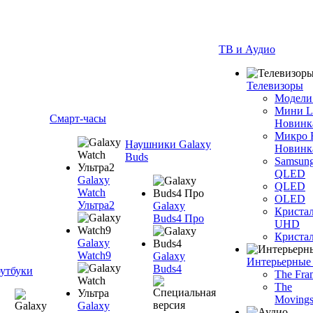
ТВ и Аудио
Телевизоры
Модели
Мини 
Смарт-часы
Новинк
Микро
Наушники Galaxy
Новинк
Buds
Samsun
QLED
Galaxy
QLED
Watch
OLED
Ультра2
Galaxy
Криста
Buds4 Про
UHD
Криста
Galaxy
Watch9
Galaxy
Интерьерные
Buds4
утбуки
The Fra
The
Movings
Galaxy