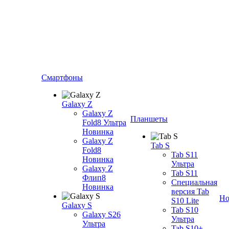
Смартфоны
Galaxy Z
Galaxy Z
Планшеты
Fold8 Ультра
Новинка
Galaxy Z
Tab S
Fold8
Tab S11
Новинка
Ультра
Galaxy Z
Tab S11
Флип8
Специальная
Новинка
версия Tab
Но
S10 Lite
Galaxy S
Tab S10
Galaxy S26
Ультра
Ультра
Tab S10+