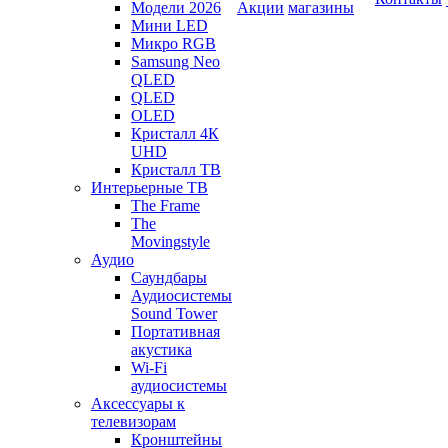
Модели 2026
Акции
магазины
Мини LED
Микро RGB
Samsung Neo
QLED
QLED
OLED
Кристалл 4К
UHD
Кристалл ТВ
Интерьерные ТВ
The Frame
The
Movingstyle
Аудио
Саундбары
Аудиосистемы
Sound Tower
Портативная
акустика
Wi-Fi
аудиосистемы
Аксессуары к
телевизорам
Кронштейны