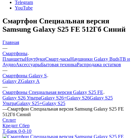
Telegram
YouTube
Смартфон Специальная версия
Samsung Galaxy S25 FE 512Гб Синий
Главная
—
Смартфоны
Планшеты
Ноутбуки
Смарт-часы
Наушники Galaxy Buds
ТВ и
Аудио
Аксессуары
Бытовая техника
Распродажа остатков
—
Смартфоны Galaxy S
Galaxy Z
Galaxy A
—
Смартфоны Специальная версия Galaxy S25 FE
Galaxy S26 Ультра
Galaxy S26+
Galaxy S26
Galaxy S25
Ультра
Galaxy S25+
Galaxy S25
—
Смартфон Специальная версия Samsung Galaxy S25 FE
512Гб Синий
Сплит
Кредит Сбер
Т-Банк 0-0-10