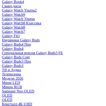
Galaxy Book4
Смарт-часы
Galaxy Watch Ультра2
Galaxy Watch9
Galaxy Watch Ультра
Galaxy Watch8 Классика
Galaxy Watch8
Galaxy Watch7
Galaxy Fit3
Наушники Galaxy Buds
Galaxy Buds4 Про
Galaxy Buds4
Специальная версия Galaxy Buds3 FE
Galaxy Buds Core
Galaxy Buds3 Про
Galaxy Buds3
ТВ и Аудио
Телевизоры
Модели 2026
Мини LED
Микро RGB
Samsung Neo QLED
QLED
OLED
Кристалл 4К UHD