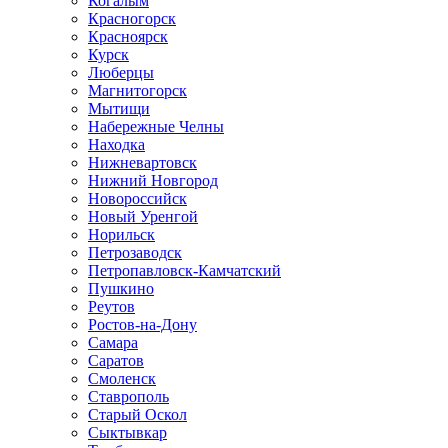
Когалым
Красногорск
Красноярск
Курск
Люберцы
Магнитогорск
Мытищи
Набережные Челны
Находка
Нижневартовск
Нижний Новгород
Новороссийск
Новый Уренгой
Норильск
Петрозаводск
Петропавловск-Камчатский
Пушкино
Реутов
Ростов-на-Дону
Самара
Саратов
Смоленск
Ставрополь
Старый Оскол
Сыктывкар