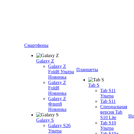
Смартфоны
Galaxy Z
Galaxy Z
Планшеты
Fold8 Ультра
Новинка
Galaxy Z
Tab S
Fold8
Tab S11
Новинка
Ультра
Galaxy Z
Tab S11
Флип8
Специальная
Новинка
версия Tab
Но
S10 Lite
Galaxy S
Tab S10
Galaxy S26
Ультра
Ультра
Tab S10+