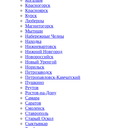
Когалым
Красногорск
Красноярск
Курск
Люберцы
Магнитогорск
Мытищи
Набережные Челны
Находка
Нижневартовск
Нижний Новгород
Новороссийск
Новый Уренгой
Норильск
Петрозаводск
Петропавловск-Камчатский
Пушкино
Реутов
Ростов-на-Дону
Самара
Саратов
Смоленск
Ставрополь
Старый Оскол
Сыктывкар