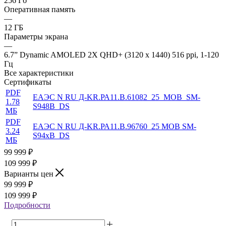
256 Гб
Оперативная память
—
12 ГБ
Параметры экрана
—
6.7” Dynamic AMOLED 2X QHD+ (3120 x 1440) 516 ppi, 1-120
Гц
Все характеристики
Сертификаты
PDF
ЕАЭС N RU Д-KR.РА11.В.61082_25_MOB_SM-
1.78
S948B_DS
МБ
PDF
ЕАЭС N RU Д-KR.РА11.В.96760_25 MOB SM-
3.24
S94xB_DS
МБ
99 999
₽
109 999 ₽
Варианты цен
99 999
₽
109 999 ₽
Подробности