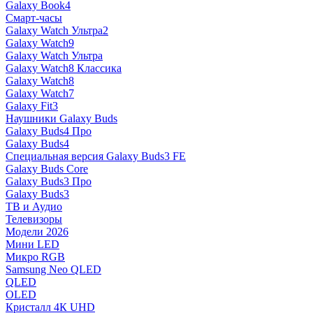
Galaxy Book4
Смарт-часы
Galaxy Watch Ультра2
Galaxy Watch9
Galaxy Watch Ультра
Galaxy Watch8 Классика
Galaxy Watch8
Galaxy Watch7
Galaxy Fit3
Наушники Galaxy Buds
Galaxy Buds4 Про
Galaxy Buds4
Специальная версия Galaxy Buds3 FE
Galaxy Buds Core
Galaxy Buds3 Про
Galaxy Buds3
ТВ и Аудио
Телевизоры
Модели 2026
Мини LED
Микро RGB
Samsung Neo QLED
QLED
OLED
Кристалл 4К UHD