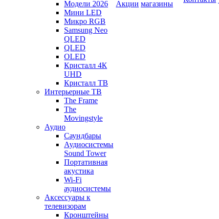
Модели 2026
Акции
магазины
Мини LED
Микро RGB
Samsung Neo
QLED
QLED
OLED
Кристалл 4К
UHD
Кристалл ТВ
Интерьерные ТВ
The Frame
The
Movingstyle
Аудио
Саундбары
Аудиосистемы
Sound Tower
Портативная
акустика
Wi-Fi
аудиосистемы
Аксессуары к
телевизорам
Кронштейны