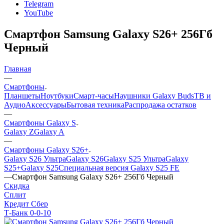
Telegram
YouTube
Смартфон Samsung Galaxy S26+ 256Гб
Черный
Главная
—
Смартфоны
Планшеты
Ноутбуки
Смарт-часы
Наушники Galaxy Buds
ТВ и
Аудио
Аксессуары
Бытовая техника
Распродажа остатков
—
Смартфоны Galaxy S
Galaxy Z
Galaxy A
—
Смартфоны Galaxy S26+
Galaxy S26 Ультра
Galaxy S26
Galaxy S25 Ультра
Galaxy
S25+
Galaxy S25
Специальная версия Galaxy S25 FE
—
Смартфон Samsung Galaxy S26+ 256Гб Черный
Скидка
Сплит
Кредит Сбер
Т-Банк 0-0-10