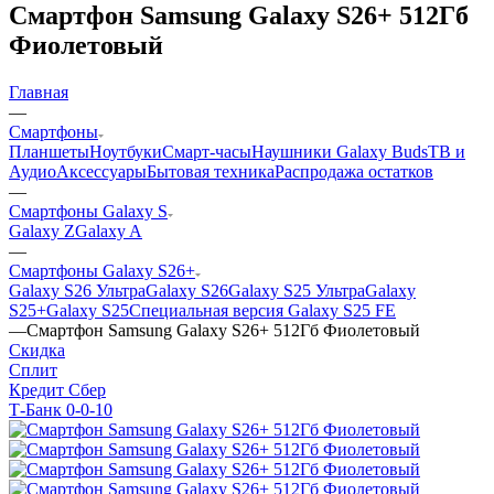
Смартфон Samsung Galaxy S26+ 512Гб
Фиолетовый
Главная
—
Смартфоны
Планшеты
Ноутбуки
Смарт-часы
Наушники Galaxy Buds
ТВ и
Аудио
Аксессуары
Бытовая техника
Распродажа остатков
—
Смартфоны Galaxy S
Galaxy Z
Galaxy A
—
Смартфоны Galaxy S26+
Galaxy S26 Ультра
Galaxy S26
Galaxy S25 Ультра
Galaxy
S25+
Galaxy S25
Специальная версия Galaxy S25 FE
—
Смартфон Samsung Galaxy S26+ 512Гб Фиолетовый
Скидка
Сплит
Кредит Сбер
Т-Банк 0-0-10