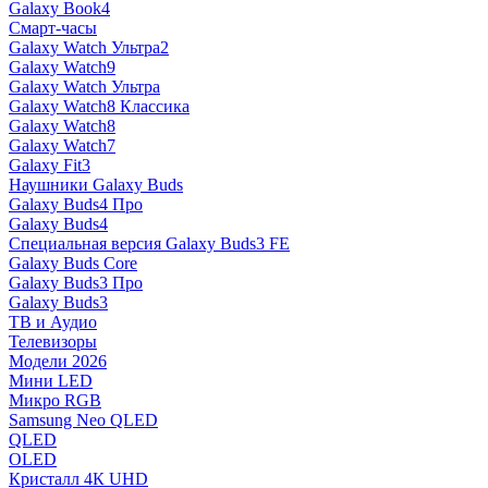
Galaxy Book4
Смарт-часы
Galaxy Watch Ультра2
Galaxy Watch9
Galaxy Watch Ультра
Galaxy Watch8 Классика
Galaxy Watch8
Galaxy Watch7
Galaxy Fit3
Наушники Galaxy Buds
Galaxy Buds4 Про
Galaxy Buds4
Специальная версия Galaxy Buds3 FE
Galaxy Buds Core
Galaxy Buds3 Про
Galaxy Buds3
ТВ и Аудио
Телевизоры
Модели 2026
Мини LED
Микро RGB
Samsung Neo QLED
QLED
OLED
Кристалл 4К UHD