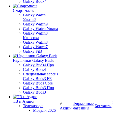
Galaxy Book4
Смарт-часы
Galaxy Watch
Ультра2
Galaxy Watch9
Galaxy Watch Ультра
Galaxy Watch8
Классика
Galaxy Watch8
Galaxy Watch7
Galaxy Fit3
Наушники Galaxy Buds
Galaxy Buds4 Про
Galaxy Buds4
Специальная версия
Galaxy Buds3 FE
Galaxy Buds Core
Galaxy Buds3 Про
Galaxy Buds3
ТВ и Аудио
Фирменные
Телевизоры
Контакты
Акции
магазины
Модели 2026