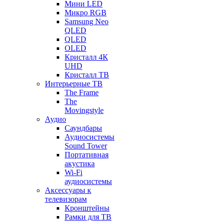
Мини LED
Микро RGB
Samsung Neo
QLED
QLED
OLED
Кристалл 4К
UHD
Кристалл ТВ
Интерьерные ТВ
The Frame
The
Movingstyle
Аудио
Саундбары
Аудиосистемы
Sound Tower
Портативная
акустика
Wi-Fi
аудиосистемы
Аксессуары к
телевизорам
Кронштейны
Рамки для ТВ