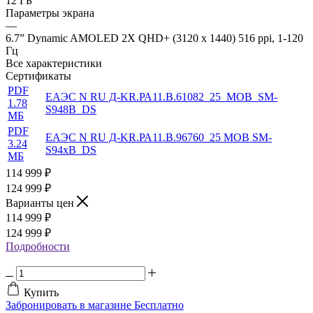
12 ГБ
Параметры экрана
—
6.7” Dynamic AMOLED 2X QHD+ (3120 x 1440) 516 ppi, 1-120
Гц
Все характеристики
Сертификаты
PDF
ЕАЭС N RU Д-KR.РА11.В.61082_25_MOB_SM-
1.78
S948B_DS
МБ
PDF
ЕАЭС N RU Д-KR.РА11.В.96760_25 MOB SM-
3.24
S94xB_DS
МБ
114 999
₽
124 999 ₽
Варианты цен
114 999
₽
124 999 ₽
Подробности
Купить
Забронировать в магазине
Бесплатно