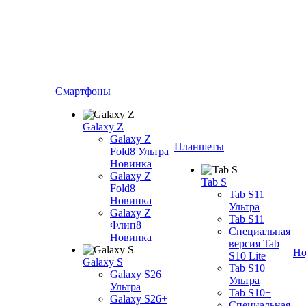
Смартфоны
Galaxy Z
Galaxy Z
Планшеты
Fold8 Ультра
Новинка
Galaxy Z
Tab S
Fold8
Tab S11
Новинка
Ультра
Galaxy Z
Tab S11
Флип8
Специальная
Новинка
версия Tab
Но
S10 Lite
Galaxy S
Tab S10
Galaxy S26
Ультра
Ультра
Tab S10+
Galaxy S26+
Специальная