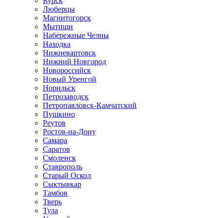
Курск
Люберцы
Магнитогорск
Мытищи
Набережные Челны
Находка
Нижневартовск
Нижний Новгород
Новороссийск
Новый Уренгой
Норильск
Петрозаводск
Петропавловск-Камчатский
Пушкино
Реутов
Ростов-на-Дону
Самара
Саратов
Смоленск
Ставрополь
Старый Оскол
Сыктывкар
Тамбов
Тверь
Тула