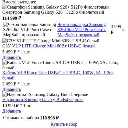
Вместе выгоднее
Смартфон Samsung Galaxy S26+ 512Гб Фиолетовый
114 999 ₽
Чехол-накладка Samsung
3 999
S26Ultra VLP Puro Case с
₽
MagSafe, прозрачный
СЗУ VLP LITE Charge Mini 60Вт USB-C белый
5 499 ₽ * 1 шт
Добавить
Кабель VLP Force Line USB-C + USB-C, 100W, 5A, 1.2m,
белый
2 499 ₽ * 1 шт
Добавить
Наушники Samsung Galaxy Buds4 черные
10 999 ₽ * 1 шт
Добавить
Стоимость набора
118 998 ₽
Купить набор