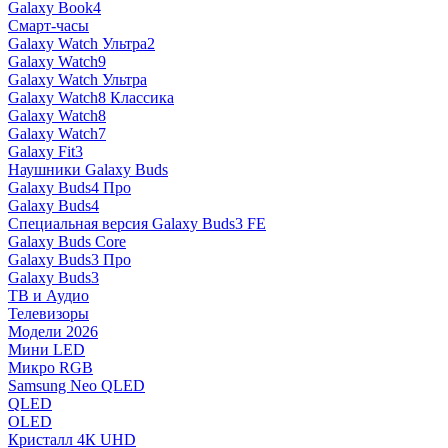
Galaxy Book4
Смарт-часы
Galaxy Watch Ультра2
Galaxy Watch9
Galaxy Watch Ультра
Galaxy Watch8 Классика
Galaxy Watch8
Galaxy Watch7
Galaxy Fit3
Наушники Galaxy Buds
Galaxy Buds4 Про
Galaxy Buds4
Специальная версия Galaxy Buds3 FE
Galaxy Buds Core
Galaxy Buds3 Про
Galaxy Buds3
ТВ и Аудио
Телевизоры
Модели 2026
Мини LED
Микро RGB
Samsung Neo QLED
QLED
OLED
Кристалл 4К UHD