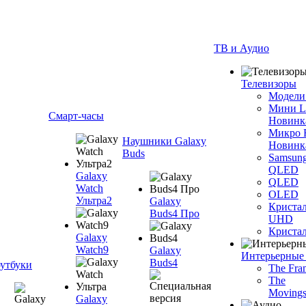
ТВ и Аудио
Телевизоры
Модели
Мини 
Смарт-часы
Новинк
Микро
Наушники Galaxy
Новинк
Buds
Samsun
QLED
Galaxy
QLED
Watch
OLED
Ультра2
Galaxy
Криста
Buds4 Про
UHD
Криста
Galaxy
Watch9
Galaxy
Интерьерные
Buds4
утбуки
The Fra
The
Movings
Galaxy