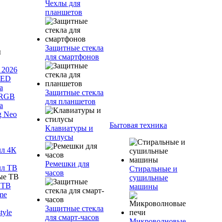
Чехлы для
планшетов
Защитные стекла
для смартфонов
 2026
LED
а
Защитные стекла
 RGB
для планшетов
а
g Neo
Бытовая техника
Клавиатуры и
стилусы
лл 4К
Ремешки для
лл ТВ
Стиральные и
часов
сушильные
 ТВ
машины
me
Защитные стекла
tyle
для смарт-часов
Микроволновые