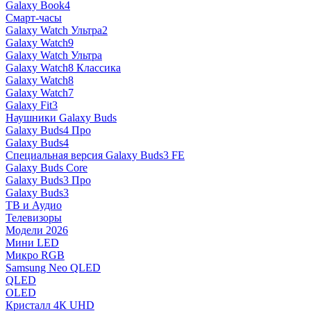
Galaxy Book4
Смарт-часы
Galaxy Watch Ультра2
Galaxy Watch9
Galaxy Watch Ультра
Galaxy Watch8 Классика
Galaxy Watch8
Galaxy Watch7
Galaxy Fit3
Наушники Galaxy Buds
Galaxy Buds4 Про
Galaxy Buds4
Специальная версия Galaxy Buds3 FE
Galaxy Buds Core
Galaxy Buds3 Про
Galaxy Buds3
ТВ и Аудио
Телевизоры
Модели 2026
Мини LED
Микро RGB
Samsung Neo QLED
QLED
OLED
Кристалл 4К UHD