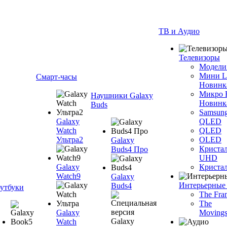
ТВ и Аудио
Телевизоры
Модели
Мини 
Смарт-часы
Новинк
Микро
Наушники Galaxy
Новинк
Buds
Samsun
Galaxy
QLED
Watch
QLED
Ультра2
OLED
Galaxy
Криста
Buds4 Про
UHD
Galaxy
Криста
Watch9
Galaxy
Интерьерные
Buds4
утбуки
The Fra
The
Galaxy
Movings
Watch