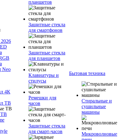
планшетов
Защитные стекла
для смартфонов
 2026
LED
а
Защитные стекла
 RGB
для планшетов
а
g Neo
Бытовая техника
Клавиатуры и
стилусы
лл 4К
Ремешки для
Стиральные и
лл ТВ
часов
сушильные
машины
 ТВ
me
Защитные стекла
tyle
для смарт-часов
Микроволновые
печи