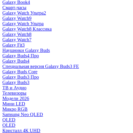
Galaxy Book4
Смарт-часы
Galaxy Watch Ультра2
Galaxy Watch9
Galaxy Watch Ультра
Galaxy Watch8 Классика
Galaxy Watch8
Galaxy Watch7
Galaxy Fit3
Наушники Galaxy Buds
Galaxy Buds4 Про
Galaxy Buds4
Специальная версия Galaxy Buds3 FE
Galaxy Buds Core
Galaxy Buds3 Про
Galaxy Buds3
ТВ и Аудио
Телевизоры
Модели 2026
Мини LED
Микро RGB
Samsung Neo QLED
QLED
OLED
Кристалл 4К UHD