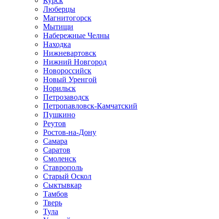
Курск
Люберцы
Магнитогорск
Мытищи
Набережные Челны
Находка
Нижневартовск
Нижний Новгород
Новороссийск
Новый Уренгой
Норильск
Петрозаводск
Петропавловск-Камчатский
Пушкино
Реутов
Ростов-на-Дону
Самара
Саратов
Смоленск
Ставрополь
Старый Оскол
Сыктывкар
Тамбов
Тверь
Тула