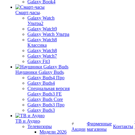
Galaxy Book4
Смарт-часы
Galaxy Watch
Ультра2
Galaxy Watch9
Galaxy Watch Ультра
Galaxy Watch8
Классика
Galaxy Watch8
Galaxy Watch7
Galaxy Fit3
Наушники Galaxy Buds
Galaxy Buds4 Про
Galaxy Buds4
Специальная версия
Galaxy Buds3 FE
Galaxy Buds Core
Galaxy Buds3 Про
Galaxy Buds3
ТВ и Аудио
Фирменные
Телевизоры
Контакты
Акции
магазины
Модели 2026