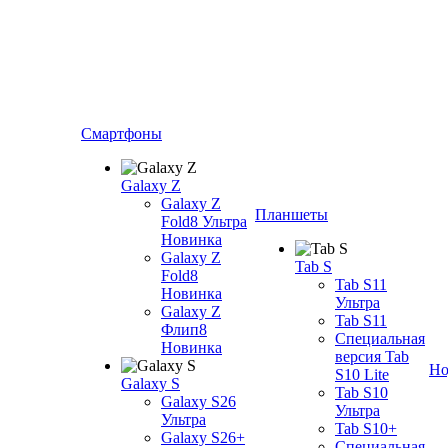
Смартфоны
Galaxy Z
Galaxy Z
Планшеты
Fold8 Ультра
Новинка
Galaxy Z
Tab S
Fold8
Tab S11
Новинка
Ультра
Galaxy Z
Tab S11
Флип8
Специальная
Новинка
версия Tab
Но
S10 Lite
Galaxy S
Tab S10
Galaxy S26
Ультра
Ультра
Tab S10+
Galaxy S26+
Специальная