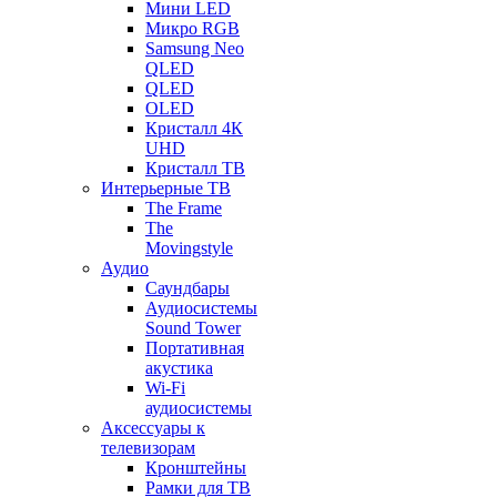
Мини LED
Микро RGB
Samsung Neo
QLED
QLED
OLED
Кристалл 4К
UHD
Кристалл ТВ
Интерьерные ТВ
The Frame
The
Movingstyle
Аудио
Саундбары
Аудиосистемы
Sound Tower
Портативная
акустика
Wi-Fi
аудиосистемы
Аксессуары к
телевизорам
Кронштейны
Рамки для ТВ