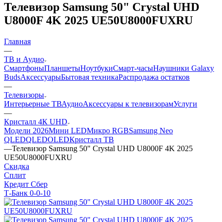
Телевизор Samsung 50" Crystal UHD
U8000F 4K 2025 UE50U8000FUXRU
Главная
—
ТВ и Аудио
Смартфоны
Планшеты
Ноутбуки
Смарт-часы
Наушники Galaxy
Buds
Аксессуары
Бытовая техника
Распродажа остатков
—
Телевизоры
Интерьерные ТВ
Аудио
Аксессуары к телевизорам
Услуги
—
Кристалл 4К UHD
Модели 2026
Мини LED
Микро RGB
Samsung Neo
QLED
QLED
OLED
Кристалл ТВ
—
Телевизор Samsung 50" Crystal UHD U8000F 4K 2025
UE50U8000FUXRU
Скидка
Сплит
Кредит Сбер
Т-Банк 0-0-10