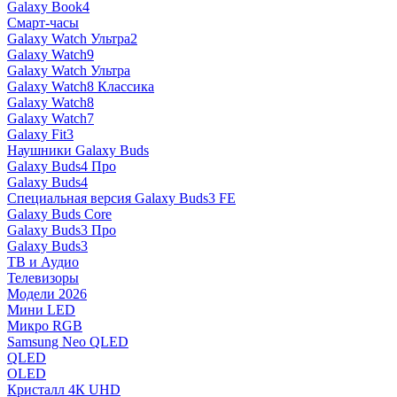
Galaxy Book4
Смарт-часы
Galaxy Watch Ультра2
Galaxy Watch9
Galaxy Watch Ультра
Galaxy Watch8 Классика
Galaxy Watch8
Galaxy Watch7
Galaxy Fit3
Наушники Galaxy Buds
Galaxy Buds4 Про
Galaxy Buds4
Специальная версия Galaxy Buds3 FE
Galaxy Buds Core
Galaxy Buds3 Про
Galaxy Buds3
ТВ и Аудио
Телевизоры
Модели 2026
Мини LED
Микро RGB
Samsung Neo QLED
QLED
OLED
Кристалл 4К UHD