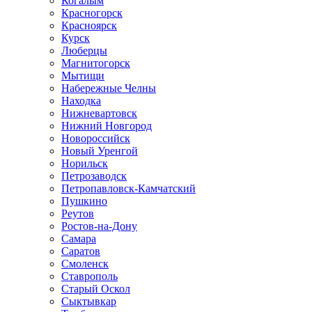
Когалым
Красногорск
Красноярск
Курск
Люберцы
Магнитогорск
Мытищи
Набережные Челны
Находка
Нижневартовск
Нижний Новгород
Новороссийск
Новый Уренгой
Норильск
Петрозаводск
Петропавловск-Камчатский
Пушкино
Реутов
Ростов-на-Дону
Самара
Саратов
Смоленск
Ставрополь
Старый Оскол
Сыктывкар