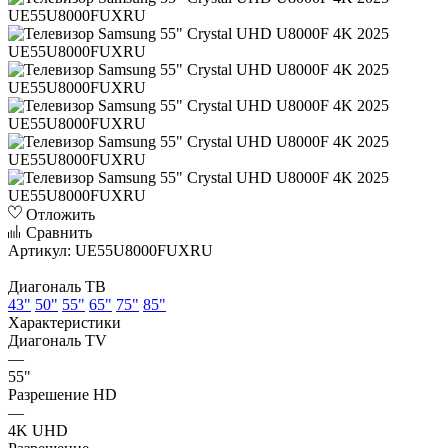
Отложить
Сравнить
Артикул:
UE55U8000FUXRU
Диагональ ТВ
43"
50"
55"
65"
75"
85"
Характеристики
Диагональ TV
—
55"
Разрешение HD
—
4K UHD