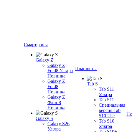
Смартфоны
Galaxy Z
Galaxy Z
Планшеты
Fold8 Ультра
Новинка
Galaxy Z
Tab S
Fold8
Tab S11
Новинка
Ультра
Galaxy Z
Tab S11
Флип8
Специальная
Новинка
версия Tab
Но
S10 Lite
Galaxy S
Tab S10
Galaxy S26
Ультра
Ультра
Tab S10+