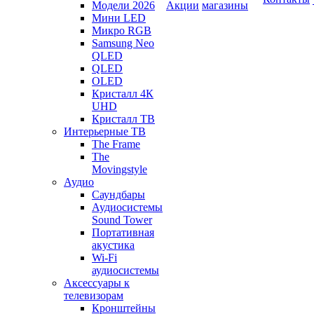
Модели 2026
Акции
магазины
Мини LED
Микро RGB
Samsung Neo
QLED
QLED
OLED
Кристалл 4К
UHD
Кристалл ТВ
Интерьерные ТВ
The Frame
The
Movingstyle
Аудио
Саундбары
Аудиосистемы
Sound Tower
Портативная
акустика
Wi-Fi
аудиосистемы
Аксессуары к
телевизорам
Кронштейны