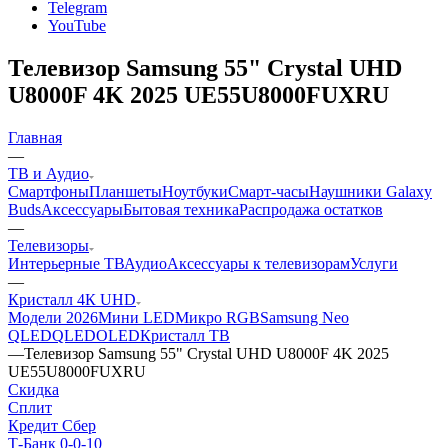
Telegram
YouTube
Телевизор Samsung 55" Crystal UHD
U8000F 4K 2025 UE55U8000FUXRU
Главная
—
ТВ и Аудио
Смартфоны
Планшеты
Ноутбуки
Смарт-часы
Наушники Galaxy
Buds
Аксессуары
Бытовая техника
Распродажа остатков
—
Телевизоры
Интерьерные ТВ
Аудио
Аксессуары к телевизорам
Услуги
—
Кристалл 4К UHD
Модели 2026
Мини LED
Микро RGB
Samsung Neo
QLED
QLED
OLED
Кристалл ТВ
—
Телевизор Samsung 55" Crystal UHD U8000F 4K 2025
UE55U8000FUXRU
Скидка
Сплит
Кредит Сбер
Т-Банк 0-0-10