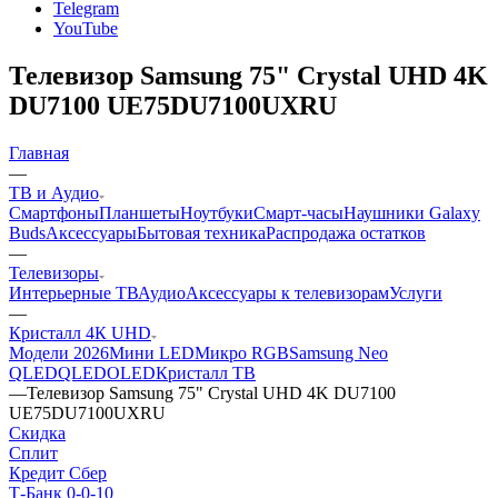
Telegram
YouTube
Телевизор Samsung 75" Crystal UHD 4K
DU7100 UE75DU7100UXRU
Главная
—
ТВ и Аудио
Смартфоны
Планшеты
Ноутбуки
Смарт-часы
Наушники Galaxy
Buds
Аксессуары
Бытовая техника
Распродажа остатков
—
Телевизоры
Интерьерные ТВ
Аудио
Аксессуары к телевизорам
Услуги
—
Кристалл 4К UHD
Модели 2026
Мини LED
Микро RGB
Samsung Neo
QLED
QLED
OLED
Кристалл ТВ
—
Телевизор Samsung 75" Crystal UHD 4K DU7100
UE75DU7100UXRU
Скидка
Сплит
Кредит Сбер
Т-Банк 0-0-10