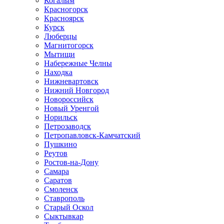
Когалым
Красногорск
Красноярск
Курск
Люберцы
Магнитогорск
Мытищи
Набережные Челны
Находка
Нижневартовск
Нижний Новгород
Новороссийск
Новый Уренгой
Норильск
Петрозаводск
Петропавловск-Камчатский
Пушкино
Реутов
Ростов-на-Дону
Самара
Саратов
Смоленск
Ставрополь
Старый Оскол
Сыктывкар