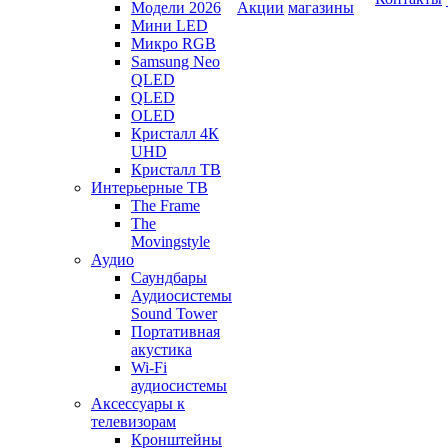
Модели 2026
Акции
магазины
Мини LED
Микро RGB
Samsung Neo
QLED
QLED
OLED
Кристалл 4К
UHD
Кристалл ТВ
Интерьерные ТВ
The Frame
The
Movingstyle
Аудио
Саундбары
Аудиосистемы
Sound Tower
Портативная
акустика
Wi-Fi
аудиосистемы
Аксессуары к
телевизорам
Кронштейны