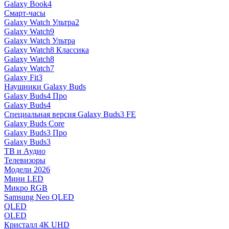
Galaxy Book4
Смарт-часы
Galaxy Watch Ультра2
Galaxy Watch9
Galaxy Watch Ультра
Galaxy Watch8 Классика
Galaxy Watch8
Galaxy Watch7
Galaxy Fit3
Наушники Galaxy Buds
Galaxy Buds4 Про
Galaxy Buds4
Специальная версия Galaxy Buds3 FE
Galaxy Buds Core
Galaxy Buds3 Про
Galaxy Buds3
ТВ и Аудио
Телевизоры
Модели 2026
Мини LED
Микро RGB
Samsung Neo QLED
QLED
OLED
Кристалл 4К UHD