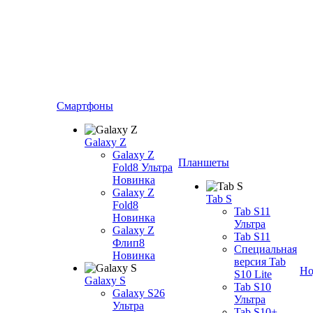
Смартфоны
Galaxy Z
Galaxy Z
Планшеты
Fold8 Ультра
Новинка
Galaxy Z
Tab S
Fold8
Tab S11
Новинка
Ультра
Galaxy Z
Tab S11
Флип8
Специальная
Новинка
версия Tab
Но
S10 Lite
Galaxy S
Tab S10
Galaxy S26
Ультра
Ультра
Tab S10+