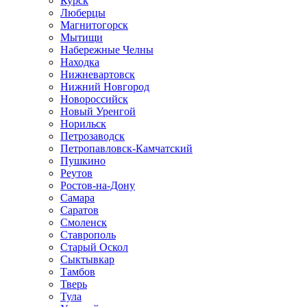
Курск
Люберцы
Магнитогорск
Мытищи
Набережные Челны
Находка
Нижневартовск
Нижний Новгород
Новороссийск
Новый Уренгой
Норильск
Петрозаводск
Петропавловск-Камчатский
Пушкино
Реутов
Ростов-на-Дону
Самара
Саратов
Смоленск
Ставрополь
Старый Оскол
Сыктывкар
Тамбов
Тверь
Тула