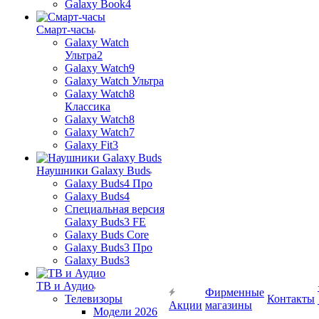
Galaxy Book4
Смарт-часы
Galaxy Watch
Ультра2
Galaxy Watch9
Galaxy Watch Ультра
Galaxy Watch8
Классика
Galaxy Watch8
Galaxy Watch7
Galaxy Fit3
Наушники Galaxy Buds
Galaxy Buds4 Про
Galaxy Buds4
Специальная версия
Galaxy Buds3 FE
Galaxy Buds Core
Galaxy Buds3 Про
Galaxy Buds3
ТВ и Аудио
Фирменные
Телевизоры
Контакты
Акции
магазины
Модели 2026