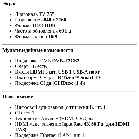
Экран
Диагональ TV
75"
Разрешение
3840 x 2160
Формат HDR
HDR
Частота обновления
60 Гц
Формат экрана
16:9
Мультимедийные возможности
Поддержка DVB
DVB-T2CS2
Смарт ТВ
есть
Входы
HDMI 3 шт, USB 1 USB-A порт
Платформа Смарт ТВ
Tizen™ Smart TV
Поддержка CI
да (CI Плюс (1.4))
Подключение
Цифровой аудиовыход (оптический), шт.
1
CI слот
1
Технология Anynet+ (HDMI-CEC)
да
HDMI макс. значение Input Rate
4K 60 Гц (для HDMI
1/2/3)
Поддержка Ethernet (LAN), шт.
1