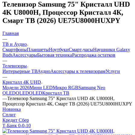
Телевизор Samsung 75" Кристалл UHD
4K U8000H, Процессор Кристалл 4К,
Cмарт ТВ (2026) UE75U8000HUXPY
Главная
—
ТВ и Аудио
Смартфоны
Планшеты
Ноутбуки
Смарт-часы
Наушники Galaxy
Buds
Аксессуары
Бытовая техника
Распродажа остатков
—
Телевизоры
Интерьерные ТВ
Аудио
Аксессуары к телевизорам
Услуги
—
Кристалл 4К UHD
Модели 2026
Мини LED
Микро RGB
Samsung Neo
QLED
QLED
OLED
Кристалл ТВ
—
Телевизор Samsung 75" Кристалл UHD 4K U8000H,
Процессор Кристалл 4К, Cмарт ТВ (2026) UE75U8000HUXPY
Новинка
Сплит
Кредит Сбер
Т-Банк 0-0-10