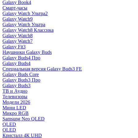
Galaxy Book4
Смарт-часы
Galaxy Watch Ультра2
Galaxy Watch9
Galaxy Watch Ультра
Galaxy Watch8 Классика
Galaxy Watch8
Galaxy Watch7
Galaxy Fit3
Наушники Galaxy Buds
Galaxy Buds4 Про
Galaxy Buds4
Специальная версия Galaxy Buds3 FE
Galaxy Buds Core
Galaxy Buds3 Про
Galaxy Buds3
ТВ и Аудио
Телевизоры
Модели 2026
Мини LED
Микро RGB
Samsung Neo QLED
QLED
OLED
Кристалл 4К UHD