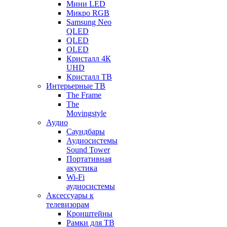
Мини LED
Микро RGB
Samsung Neo
QLED
QLED
OLED
Кристалл 4К
UHD
Кристалл ТВ
Интерьерные ТВ
The Frame
The
Movingstyle
Аудио
Саундбары
Аудиосистемы
Sound Tower
Портативная
акустика
Wi-Fi
аудиосистемы
Аксессуары к
телевизорам
Кронштейны
Рамки для ТВ