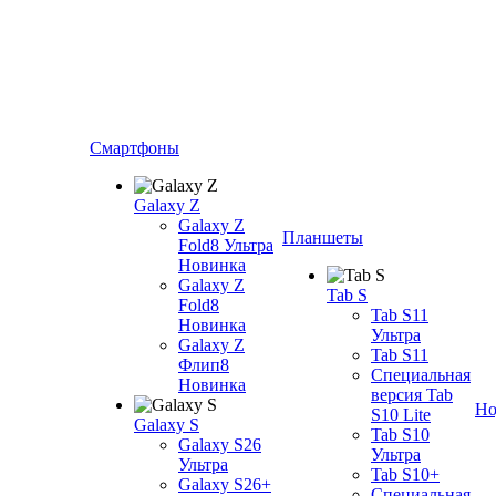
Смартфоны
Galaxy Z
Galaxy Z
Планшеты
Fold8 Ультра
Новинка
Galaxy Z
Tab S
Fold8
Tab S11
Новинка
Ультра
Galaxy Z
Tab S11
Флип8
Специальная
Новинка
версия Tab
Но
S10 Lite
Galaxy S
Tab S10
Galaxy S26
Ультра
Ультра
Tab S10+
Galaxy S26+
Специальная