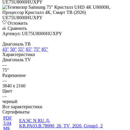
Отложить
Сравнить
Артикул:
UE75U8000HUXPY
Диагональ ТВ
43"
50"
55"
65"
75"
85"
Характеристики
Диагональ TV
—
75"
Разрешение
—
3840 x 2160
Цвет
—
черный
Все характеристики
Сертификаты
PDF
ЕАЭС N RU Д-
3.04
KR.РА03.В.78990_26_TV_2026_Group1_2
МБ