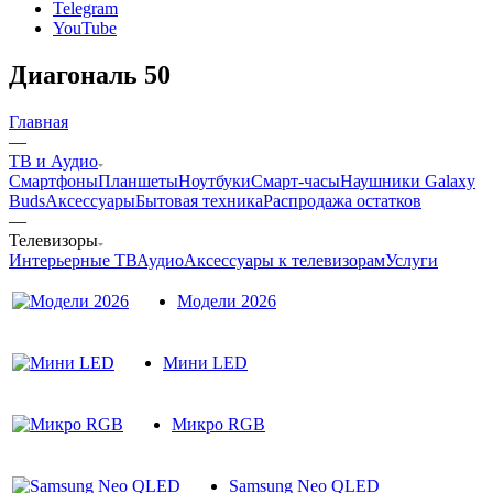
Telegram
YouTube
Диагональ 50
Главная
—
ТВ и Аудио
Смартфоны
Планшеты
Ноутбуки
Смарт-часы
Наушники Galaxy
Buds
Аксессуары
Бытовая техника
Распродажа остатков
—
Телевизоры
Интерьерные ТВ
Аудио
Аксессуары к телевизорам
Услуги
Модели 2026
Мини LED
Микро RGB
Samsung Neo QLED