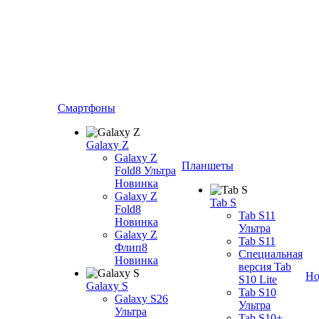
Смартфоны
Galaxy Z
Galaxy Z
Планшеты
Fold8 Ультра
Новинка
Galaxy Z
Tab S
Fold8
Tab S11
Новинка
Ультра
Galaxy Z
Tab S11
Флип8
Специальная
Новинка
версия Tab
Но
S10 Lite
Galaxy S
Tab S10
Galaxy S26
Ультра
Ультра
Tab S10+