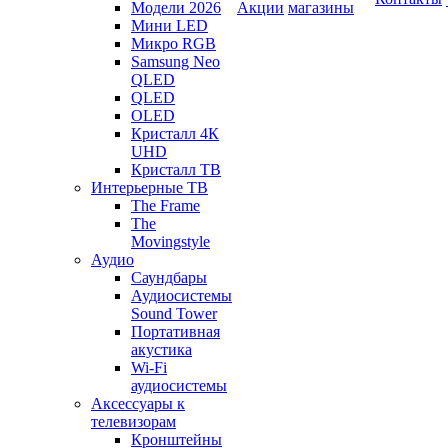
Модели 2026
Акции
магазины
Мини LED
Микро RGB
Samsung Neo
QLED
QLED
OLED
Кристалл 4К
UHD
Кристалл ТВ
Интерьерные ТВ
The Frame
The
Movingstyle
Аудио
Саундбары
Аудиосистемы
Sound Tower
Портативная
акустика
Wi-Fi
аудиосистемы
Аксессуары к
телевизорам
Кронштейны