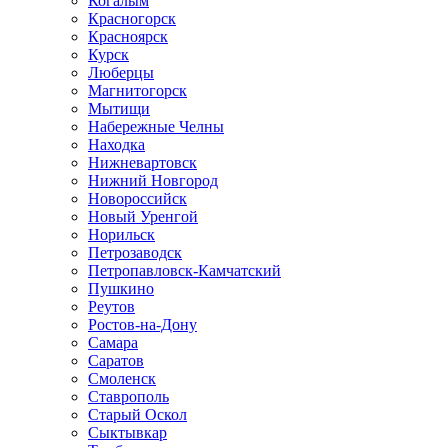
Когалым
Красногорск
Красноярск
Курск
Люберцы
Магнитогорск
Мытищи
Набережные Челны
Находка
Нижневартовск
Нижний Новгород
Новороссийск
Новый Уренгой
Норильск
Петрозаводск
Петропавловск-Камчатский
Пушкино
Реутов
Ростов-на-Дону
Самара
Саратов
Смоленск
Ставрополь
Старый Оскол
Сыктывкар