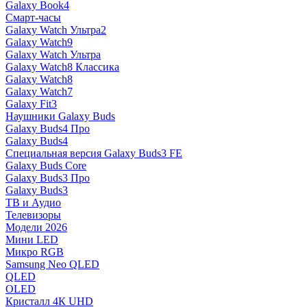
Galaxy Book4
Смарт-часы
Galaxy Watch Ультра2
Galaxy Watch9
Galaxy Watch Ультра
Galaxy Watch8 Классика
Galaxy Watch8
Galaxy Watch7
Galaxy Fit3
Наушники Galaxy Buds
Galaxy Buds4 Про
Galaxy Buds4
Специальная версия Galaxy Buds3 FE
Galaxy Buds Core
Galaxy Buds3 Про
Galaxy Buds3
ТВ и Аудио
Телевизоры
Модели 2026
Мини LED
Микро RGB
Samsung Neo QLED
QLED
OLED
Кристалл 4К UHD