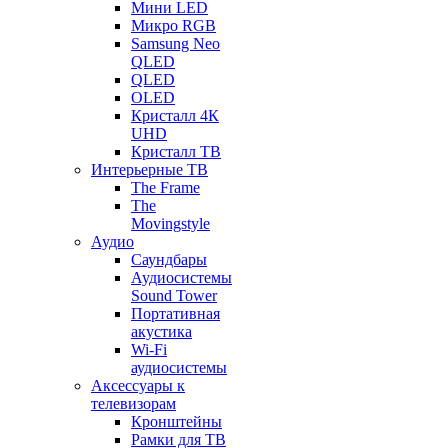
Мини LED
Микро RGB
Samsung Neo
QLED
QLED
OLED
Кристалл 4К
UHD
Кристалл ТВ
Интерьерные ТВ
The Frame
The
Movingstyle
Аудио
Саундбары
Аудиосистемы
Sound Tower
Портативная
акустика
Wi-Fi
аудиосистемы
Аксессуары к
телевизорам
Кронштейны
Рамки для ТВ