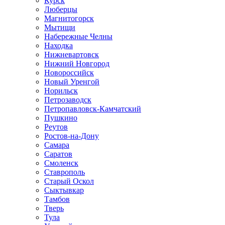
Курск
Люберцы
Магнитогорск
Мытищи
Набережные Челны
Находка
Нижневартовск
Нижний Новгород
Новороссийск
Новый Уренгой
Норильск
Петрозаводск
Петропавловск-Камчатский
Пушкино
Реутов
Ростов-на-Дону
Самара
Саратов
Смоленск
Ставрополь
Старый Оскол
Сыктывкар
Тамбов
Тверь
Тула