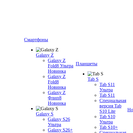
Смартфоны
Galaxy Z
Galaxy Z
Планшеты
Fold8 Ультра
Новинка
Galaxy Z
Tab S
Fold8
Tab S11
Новинка
Ультра
Galaxy Z
Tab S11
Флип8
Специальная
Новинка
версия Tab
Но
S10 Lite
Galaxy S
Tab S10
Galaxy S26
Ультра
Ультра
Tab S10+
Galaxy S26+
Специальная