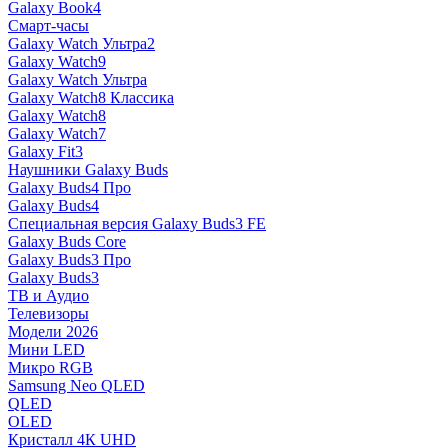
Galaxy Book4
Смарт-часы
Galaxy Watch Ультра2
Galaxy Watch9
Galaxy Watch Ультра
Galaxy Watch8 Классика
Galaxy Watch8
Galaxy Watch7
Galaxy Fit3
Наушники Galaxy Buds
Galaxy Buds4 Про
Galaxy Buds4
Специальная версия Galaxy Buds3 FE
Galaxy Buds Core
Galaxy Buds3 Про
Galaxy Buds3
ТВ и Аудио
Телевизоры
Модели 2026
Мини LED
Микро RGB
Samsung Neo QLED
QLED
OLED
Кристалл 4К UHD