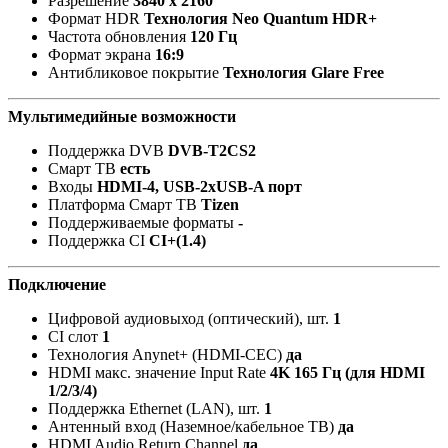
Разрешение
3840 x 2160
Формат HDR
Технология Neo Quantum HDR+
Частота обновления
120 Гц
Формат экрана
16:9
Антибликовое покрытие
Технология Glare Free
Мультимедийные возможности
Поддержка DVB
DVB-T2CS2
Смарт ТВ
есть
Входы
HDMI-4, USB-2xUSB-A порт
Платформа Смарт ТВ
Tizen
Поддерживаемые форматы
-
Поддержка CI
CI+(1.4)
Подключение
Цифровой аудиовыход (оптический), шт.
1
CI слот
1
Технология Anynet+ (HDMI-CEC)
да
HDMI макс. значение Input Rate
4K 165 Гц (для HDMI
1/2/3/4)
Поддержка Ethernet (LAN), шт.
1
Антенный вход (Наземное/кабельное ТВ)
да
HDMI Audio Return Channel
да