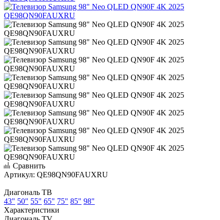
Сравнить
Артикул:
QE98QN90FAUXRU
Диагональ ТВ
43"
50"
55"
65"
75"
85"
98"
Характеристики
Диагональ TV