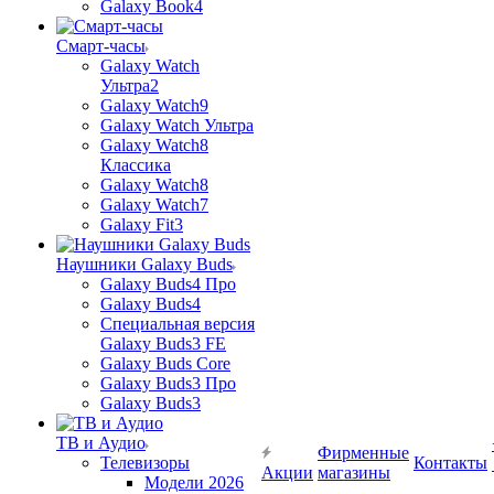
Galaxy Book4
Смарт-часы
Galaxy Watch
Ультра2
Galaxy Watch9
Galaxy Watch Ультра
Galaxy Watch8
Классика
Galaxy Watch8
Galaxy Watch7
Galaxy Fit3
Наушники Galaxy Buds
Galaxy Buds4 Про
Galaxy Buds4
Специальная версия
Galaxy Buds3 FE
Galaxy Buds Core
Galaxy Buds3 Про
Galaxy Buds3
ТВ и Аудио
Фирменные
Телевизоры
Контакты
Акции
магазины
Модели 2026