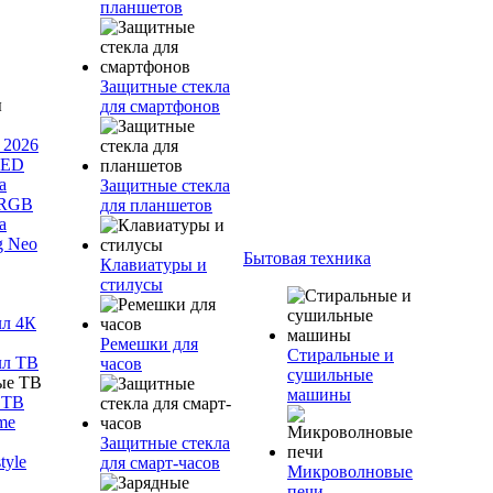
планшетов
Защитные стекла
для смартфонов
 2026
LED
а
Защитные стекла
 RGB
для планшетов
а
g Neo
Бытовая техника
Клавиатуры и
стилусы
лл 4К
Ремешки для
Стиральные и
лл ТВ
часов
сушильные
машины
 ТВ
me
Защитные стекла
tyle
для смарт-часов
Микроволновые
печи