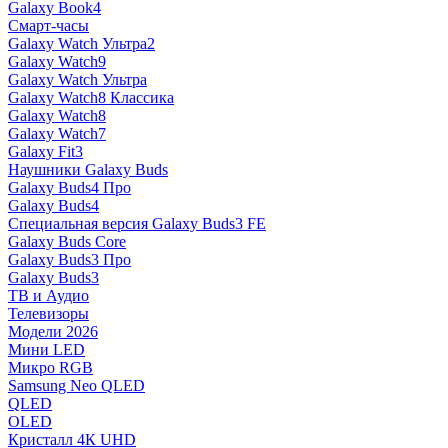
Galaxy Book4
Смарт-часы
Galaxy Watch Ультра2
Galaxy Watch9
Galaxy Watch Ультра
Galaxy Watch8 Классика
Galaxy Watch8
Galaxy Watch7
Galaxy Fit3
Наушники Galaxy Buds
Galaxy Buds4 Про
Galaxy Buds4
Специальная версия Galaxy Buds3 FE
Galaxy Buds Core
Galaxy Buds3 Про
Galaxy Buds3
ТВ и Аудио
Телевизоры
Модели 2026
Мини LED
Микро RGB
Samsung Neo QLED
QLED
OLED
Кристалл 4К UHD