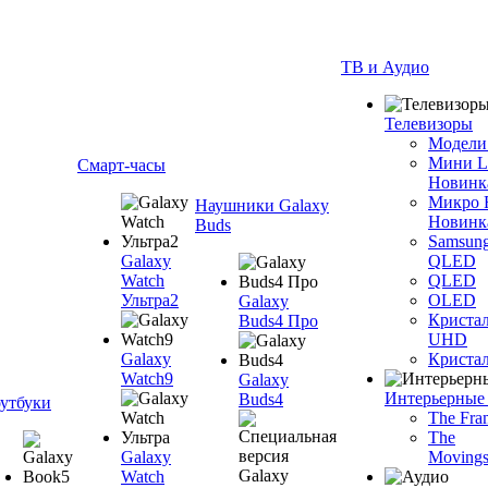
ТВ и Аудио
Телевизоры
Модели
Мини 
Смарт-часы
Новинк
Микро
Наушники Galaxy
Новинк
Buds
Samsun
Galaxy
QLED
Watch
QLED
Ультра2
OLED
Galaxy
Криста
Buds4 Про
UHD
Galaxy
Криста
Watch9
Galaxy
Интерьерные
Buds4
утбуки
The Fra
The
Galaxy
Movings
Watch