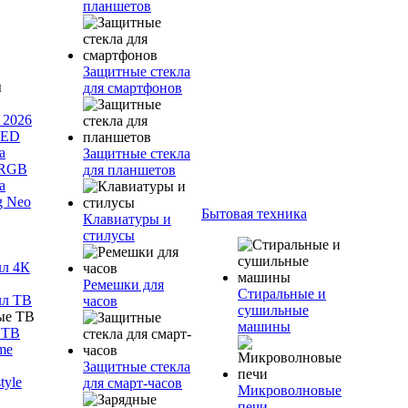
планшетов
Защитные стекла
для смартфонов
 2026
LED
а
Защитные стекла
 RGB
для планшетов
а
g Neo
Бытовая техника
Клавиатуры и
стилусы
лл 4К
Ремешки для
Стиральные и
лл ТВ
часов
сушильные
машины
 ТВ
me
Защитные стекла
tyle
для смарт-часов
Микроволновые
печи