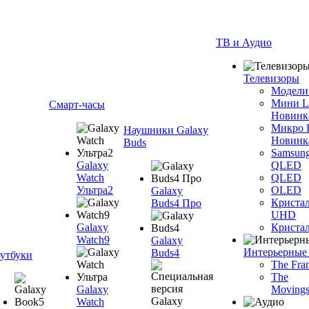
ТВ и Аудио
Телевизоры
Модели
Мини 
Смарт-часы
Новинк
Микро
Наушники Galaxy
Новинк
Buds
Samsun
Galaxy
QLED
Watch
QLED
Ультра2
OLED
Galaxy
Криста
Buds4 Про
UHD
Galaxy
Криста
Watch9
Galaxy
Интерьерные
Buds4
утбуки
The Fra
The
Galaxy
Movings
Watch