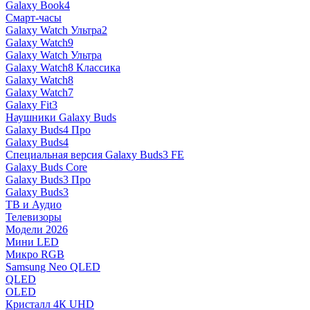
Galaxy Book4
Смарт-часы
Galaxy Watch Ультра2
Galaxy Watch9
Galaxy Watch Ультра
Galaxy Watch8 Классика
Galaxy Watch8
Galaxy Watch7
Galaxy Fit3
Наушники Galaxy Buds
Galaxy Buds4 Про
Galaxy Buds4
Специальная версия Galaxy Buds3 FE
Galaxy Buds Core
Galaxy Buds3 Про
Galaxy Buds3
ТВ и Аудио
Телевизоры
Модели 2026
Мини LED
Микро RGB
Samsung Neo QLED
QLED
OLED
Кристалл 4К UHD