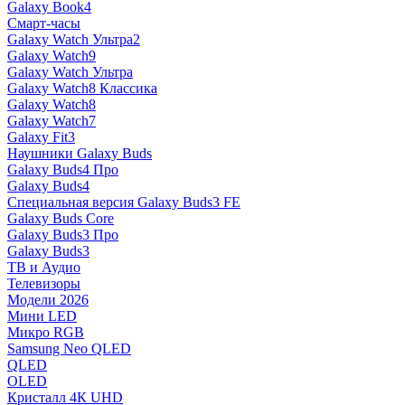
Galaxy Book4
Смарт-часы
Galaxy Watch Ультра2
Galaxy Watch9
Galaxy Watch Ультра
Galaxy Watch8 Классика
Galaxy Watch8
Galaxy Watch7
Galaxy Fit3
Наушники Galaxy Buds
Galaxy Buds4 Про
Galaxy Buds4
Специальная версия Galaxy Buds3 FE
Galaxy Buds Core
Galaxy Buds3 Про
Galaxy Buds3
ТВ и Аудио
Телевизоры
Модели 2026
Мини LED
Микро RGB
Samsung Neo QLED
QLED
OLED
Кристалл 4К UHD