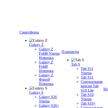
Смартфоны
Galaxy Z
Galaxy Z
Планшеты
Fold8 Ультра
Новинка
Galaxy Z
Tab S
Fold8
Tab S11
Новинка
Ультра
Galaxy Z
Tab S11
Флип8
Специальная
Новинка
версия Tab
Но
S10 Lite
Galaxy S
Tab S10
Galaxy S26
Ультра
Ультра
Tab S10+
Galaxy S26+
Специальная