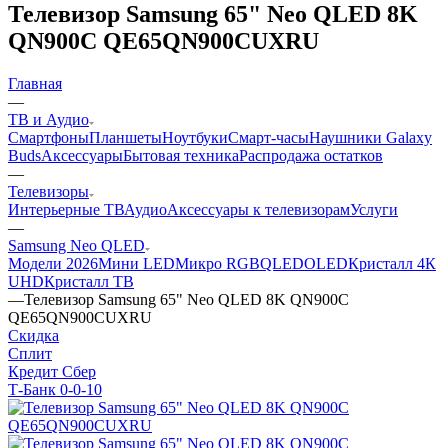
Телевизор Samsung 65" Neo QLED 8K
QN900C QE65QN900CUXRU
Главная
—
ТВ и Аудио
Смартфоны
Планшеты
Ноутбуки
Смарт-часы
Наушники Galaxy
Buds
Аксессуары
Бытовая техника
Распродажа остатков
—
Телевизоры
Интерьерные ТВ
Аудио
Аксессуары к телевизорам
Услуги
—
Samsung Neo QLED
Модели 2026
Мини LED
Микро RGB
QLED
OLED
Кристалл 4К
UHD
Кристалл ТВ
—
Телевизор Samsung 65" Neo QLED 8K QN900C
QE65QN900CUXRU
Скидка
Сплит
Кредит Сбер
Т-Банк 0-0-10