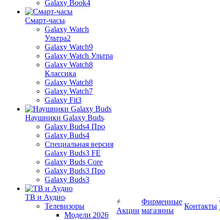
Galaxy Book4
Смарт-часы
Galaxy Watch
Ультра2
Galaxy Watch9
Galaxy Watch Ультра
Galaxy Watch8
Классика
Galaxy Watch8
Galaxy Watch7
Galaxy Fit3
Наушники Galaxy Buds
Galaxy Buds4 Про
Galaxy Buds4
Специальная версия
Galaxy Buds3 FE
Galaxy Buds Core
Galaxy Buds3 Про
Galaxy Buds3
ТВ и Аудио
Фирменные
Телевизоры
Контакты
Акции
магазины
Модели 2026