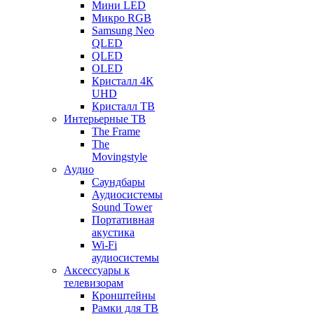
Мини LED
Микро RGB
Samsung Neo
QLED
QLED
OLED
Кристалл 4К
UHD
Кристалл ТВ
Интерьерные ТВ
The Frame
The
Movingstyle
Аудио
Саундбары
Аудиосистемы
Sound Tower
Портативная
акустика
Wi-Fi
аудиосистемы
Аксессуары к
телевизорам
Кронштейны
Рамки для ТВ