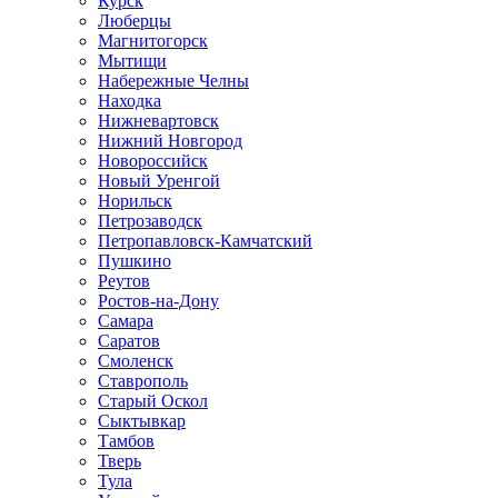
Курск
Люберцы
Магнитогорск
Мытищи
Набережные Челны
Находка
Нижневартовск
Нижний Новгород
Новороссийск
Новый Уренгой
Норильск
Петрозаводск
Петропавловск-Камчатский
Пушкино
Реутов
Ростов-на-Дону
Самара
Саратов
Смоленск
Ставрополь
Старый Оскол
Сыктывкар
Тамбов
Тверь
Тула