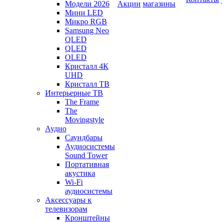
Модели 2026
Акции
магазины
Мини LED
Микро RGB
Samsung Neo
QLED
QLED
OLED
Кристалл 4К
UHD
Кристалл ТВ
Интерьерные ТВ
The Frame
The
Movingstyle
Аудио
Саундбары
Аудиосистемы
Sound Tower
Портативная
акустика
Wi-Fi
аудиосистемы
Аксессуары к
телевизорам
Кронштейны