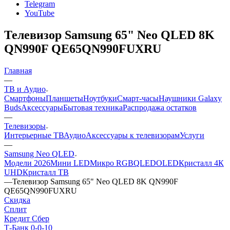
Telegram
YouTube
Телевизор Samsung 65" Neo QLED 8K
QN990F QE65QN990FUXRU
Главная
—
ТВ и Аудио
Смартфоны
Планшеты
Ноутбуки
Смарт-часы
Наушники Galaxy
Buds
Аксессуары
Бытовая техника
Распродажа остатков
—
Телевизоры
Интерьерные ТВ
Аудио
Аксессуары к телевизорам
Услуги
—
Samsung Neo QLED
Модели 2026
Мини LED
Микро RGB
QLED
OLED
Кристалл 4К
UHD
Кристалл ТВ
—
Телевизор Samsung 65" Neo QLED 8K QN990F
QE65QN990FUXRU
Скидка
Сплит
Кредит Сбер
Т-Банк 0-0-10