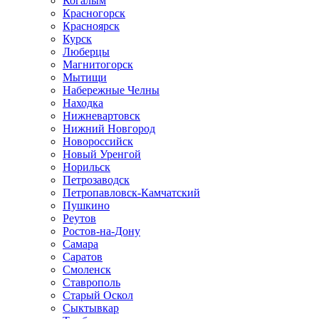
Когалым
Красногорск
Красноярск
Курск
Люберцы
Магнитогорск
Мытищи
Набережные Челны
Находка
Нижневартовск
Нижний Новгород
Новороссийск
Новый Уренгой
Норильск
Петрозаводск
Петропавловск-Камчатский
Пушкино
Реутов
Ростов-на-Дону
Самара
Саратов
Смоленск
Ставрополь
Старый Оскол
Сыктывкар