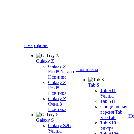
Смартфоны
Galaxy Z
Galaxy Z
Планшеты
Fold8 Ультра
Новинка
Galaxy Z
Tab S
Fold8
Tab S11
Новинка
Ультра
Galaxy Z
Tab S11
Флип8
Специальная
Новинка
версия Tab
Но
S10 Lite
Galaxy S
Tab S10
Galaxy S26
Ультра
Ультра
Tab S10+