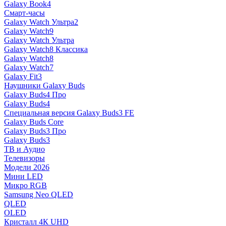
Galaxy Book4
Смарт-часы
Galaxy Watch Ультра2
Galaxy Watch9
Galaxy Watch Ультра
Galaxy Watch8 Классика
Galaxy Watch8
Galaxy Watch7
Galaxy Fit3
Наушники Galaxy Buds
Galaxy Buds4 Про
Galaxy Buds4
Специальная версия Galaxy Buds3 FE
Galaxy Buds Core
Galaxy Buds3 Про
Galaxy Buds3
ТВ и Аудио
Телевизоры
Модели 2026
Мини LED
Микро RGB
Samsung Neo QLED
QLED
OLED
Кристалл 4К UHD