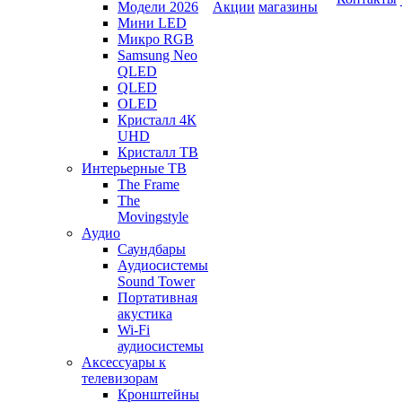
Модели 2026
Акции
магазины
Мини LED
Микро RGB
Samsung Neo
QLED
QLED
OLED
Кристалл 4К
UHD
Кристалл ТВ
Интерьерные ТВ
The Frame
The
Movingstyle
Аудио
Саундбары
Аудиосистемы
Sound Tower
Портативная
акустика
Wi-Fi
аудиосистемы
Аксессуары к
телевизорам
Кронштейны