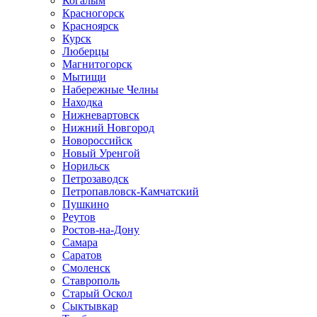
Когалым
Красногорск
Красноярск
Курск
Люберцы
Магнитогорск
Мытищи
Набережные Челны
Находка
Нижневартовск
Нижний Новгород
Новороссийск
Новый Уренгой
Норильск
Петрозаводск
Петропавловск-Камчатский
Пушкино
Реутов
Ростов-на-Дону
Самара
Саратов
Смоленск
Ставрополь
Старый Оскол
Сыктывкар