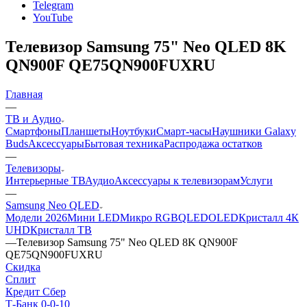
Telegram
YouTube
Телевизор Samsung 75" Neo QLED 8K
QN900F QE75QN900FUXRU
Главная
—
ТВ и Аудио
Смартфоны
Планшеты
Ноутбуки
Смарт-часы
Наушники Galaxy
Buds
Аксессуары
Бытовая техника
Распродажа остатков
—
Телевизоры
Интерьерные ТВ
Аудио
Аксессуары к телевизорам
Услуги
—
Samsung Neo QLED
Модели 2026
Мини LED
Микро RGB
QLED
OLED
Кристалл 4К
UHD
Кристалл ТВ
—
Телевизор Samsung 75" Neo QLED 8K QN900F
QE75QN900FUXRU
Скидка
Сплит
Кредит Сбер
Т-Банк 0-0-10