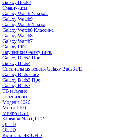
Galaxy Book4
Смарт-часы
Galaxy Watch Ультра2
Galaxy Watch9
Galaxy Watch Ультра
Galaxy Watch8 Классика
Galaxy Watch8
Galaxy Watch7
Galaxy Fit3
Наушники Galaxy Buds
Galaxy Buds4 Про
Galaxy Buds4
Специальная версия Galaxy Buds3 FE
Galaxy Buds Core
Galaxy Buds3 Про
Galaxy Buds3
ТВ и Аудио
Телевизоры
Модели 2026
Мини LED
Микро RGB
Samsung Neo QLED
QLED
OLED
Кристалл 4К UHD