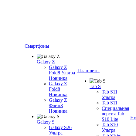
Смартфоны
Galaxy Z
Galaxy Z
Планшеты
Fold8 Ультра
Новинка
Galaxy Z
Tab S
Fold8
Tab S11
Новинка
Ультра
Galaxy Z
Tab S11
Флип8
Специальная
Новинка
версия Tab
Но
S10 Lite
Galaxy S
Tab S10
Galaxy S26
Ультра
Ультра
Tab S10+