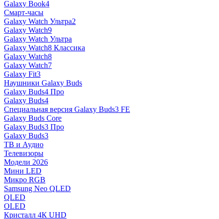
Galaxy Book4
Смарт-часы
Galaxy Watch Ультра2
Galaxy Watch9
Galaxy Watch Ультра
Galaxy Watch8 Классика
Galaxy Watch8
Galaxy Watch7
Galaxy Fit3
Наушники Galaxy Buds
Galaxy Buds4 Про
Galaxy Buds4
Специальная версия Galaxy Buds3 FE
Galaxy Buds Core
Galaxy Buds3 Про
Galaxy Buds3
ТВ и Аудио
Телевизоры
Модели 2026
Мини LED
Микро RGB
Samsung Neo QLED
QLED
OLED
Кристалл 4К UHD