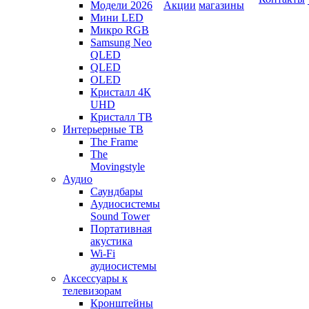
Модели 2026
Акции
магазины
Мини LED
Микро RGB
Samsung Neo
QLED
QLED
OLED
Кристалл 4К
UHD
Кристалл ТВ
Интерьерные ТВ
The Frame
The
Movingstyle
Аудио
Саундбары
Аудиосистемы
Sound Tower
Портативная
акустика
Wi-Fi
аудиосистемы
Аксессуары к
телевизорам
Кронштейны