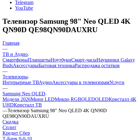
Telegram
YouTube
Телевизор Samsung 98" Neo QLED 4K
QN90D QE98QN90DAUXRU
Главная
—
ТВ и Аудио
Смартфоны
Планшеты
Ноутбуки
Смарт-часы
Наушники Galaxy
Buds
Аксессуары
Бытовая техника
Распродажа остатков
—
Телевизоры
Интерьерные ТВ
Аудио
Аксессуары к телевизорам
Услуги
—
Samsung Neo QLED
Модели 2026
Мини LED
Микро RGB
QLED
OLED
Кристалл 4К
UHD
Кристалл ТВ
—
Телевизор Samsung 98" Neo QLED 4K QN90D
QE98QN90DAUXRU
Скидка
Сплит
Кредит Сбер
Т-Банк 0-0-10