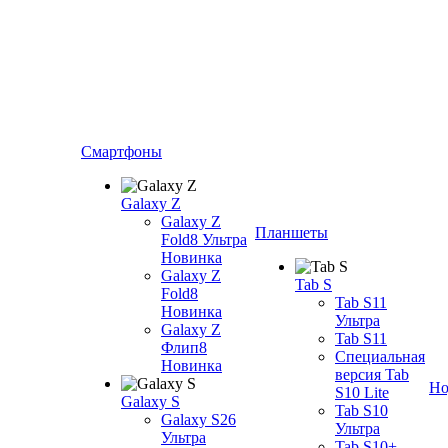
Смартфоны
Galaxy Z
Galaxy Z
Планшеты
Fold8 Ультра
Новинка
Galaxy Z
Tab S
Fold8
Tab S11
Новинка
Ультра
Galaxy Z
Tab S11
Флип8
Специальная
Новинка
версия Tab
Но
S10 Lite
Galaxy S
Tab S10
Galaxy S26
Ультра
Ультра
Tab S10+