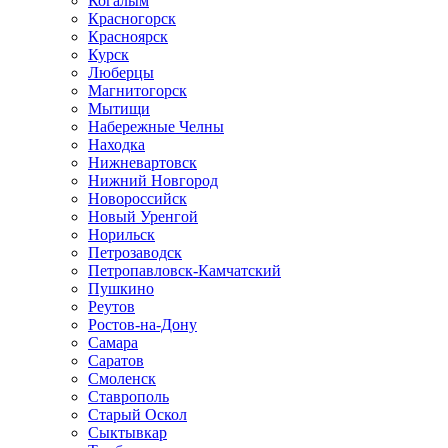
Когалым
Красногорск
Красноярск
Курск
Люберцы
Магнитогорск
Мытищи
Набережные Челны
Находка
Нижневартовск
Нижний Новгород
Новороссийск
Новый Уренгой
Норильск
Петрозаводск
Петропавловск-Камчатский
Пушкино
Реутов
Ростов-на-Дону
Самара
Саратов
Смоленск
Ставрополь
Старый Оскол
Сыктывкар